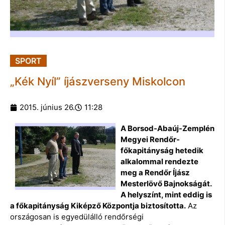
SPORT
„Kék Nyíl” íjászverseny Miskolcon
2015. június 26.
11:28
A Borsod-Abaúj-Zemplén
Megyei Rendőr-
főkapitányság hetedik
alkalommal rendezte
meg a Rendőr Íjász
Mesterlövő Bajnokságát.
A helyszínt, mint eddig is
a főkapitányság Kiképző Központja biztosította.
Az
országosan is egyedülálló rendőrségi