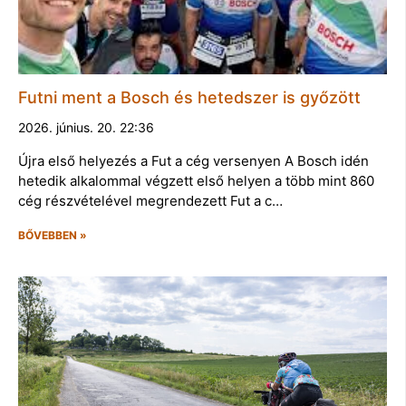
Futni ment a Bosch és hetedszer is győzött
2026. június. 20. 22:36
Újra első helyezés a Fut a cég versenyen A Bosch idén
hetedik alkalommal végzett első helyen a több mint 860
cég részvételével megrendezett Fut a c…
BŐVEBBEN »