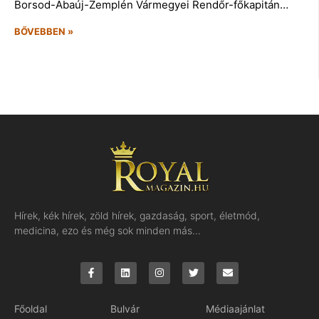
Borsod-Abaúj-Zemplén Vármegyei Rendőr-főkapitán…
BŐVEBBEN »
Hírek, kék hírek, zöld hírek, gazdaság, sport, életmód,
medicina, ezo és még sok minden más…
Főoldal
Bulvár
Médiaajánlat