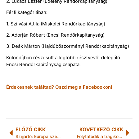
2. Lukács Eszter (Edelény Rendőrkapitányság)
Férfi kategóriában:
1. Szilvási Attila (Miskolci Rendőrkapitányság)
2. Adorján Róbert (Encsi Rendőrkapitányság)
3. Deák Márton (Hajdúböszörményi Rendőrkapitányság)
Különdíjban részesült a legtöbb résztvevőt delegáló
Encsi Rendőrkapitányság csapata.
Érdekesnek találtad? Oszd meg a Facebookon!
ELŐZŐ CIKK
KÖVETKEZŐ CIKK
Szijjártó: Európa szégyenpadjáról az élmezőnybe kerültünk
Folytatódik a tragikomédia a magyar légierőnél