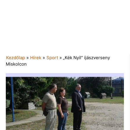
Kezdőlap
»
Hírek
»
Sport
»
„Kék Nyíl” íjászverseny
Miskolcon