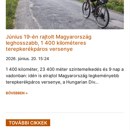
Június 19-én rajtolt Magyarország
leghosszabb, 1 400 kilométeres
terepkerékpáros versenye
2026. június. 20. 15:24
1 400 kilométer, 23 400 méter szintemelkedés és 9 nap a
vadonban: idén is elrajtol Magyarország legkeményebb
terepkerékpáros versenye, a Hungarian Div…
BŐVEBBEN »
TOVÁBBI CIKKEK