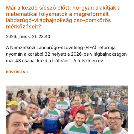
Már a kezdő sípszó előtt: ho-gyan alakítják a
matematikai folyamatok a megreformált
labdarúgó-világbajnokság cso-portkörös
mérkőzéseit?
2026. június. 21. 23:40
A Nemzetközi Labdarúgó-szövetség (FIFA) reformja
nyomán a korábbi 32 helyett a 2026-os világbajnokságon
már 48 csapat küzd a trófeáért. A felszínen ez…
BŐVEBBEN »