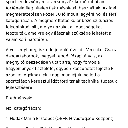
sportrendezvényen a versenyzők korhű ruhában,
történelmileg hiteles íjak másolatait használták. Az idei
megmérettetésen közel 30 fő indult, egyéni női és férfi
kategóriában. A megmérettetés különböző szituációs
feladatokból állt, melyek azokat a képességeket
tesztelték, amelyre egy íjásznak szüksége lehetett a
valamikori harctéren.
A versenyt megtisztelte jelenlétével dr. Vereckei Csaba r.
dandártábornok, megyei rendőrfőkapitány is, aki
megnyitó beszédében utalt arra, hogy fontos a
hagyományok tisztelete, egyben köszönetét fejezte ki
azon kollégáknak, akik napi munkájuk mellett a
sportoláson keresztül időt fordítanak technikai tudásuk
fejlesztésére.
Eredmények:
Női kategóriában:
1. Hudák Mária Erzsébet (ORFK Hívásfogadó Központ)