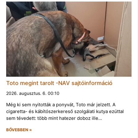
Toto megint tarolt -NAV sajtóinformáció
2026. augusztus. 6. 00:10
Még ki sem nyitották a ponyvát, Toto már jelzett. A
cigaretta- és kábítószerkereső szolgálati kutya ezúttal
sem tévedett: több mint hatezer doboz ille…
BŐVEBBEN »