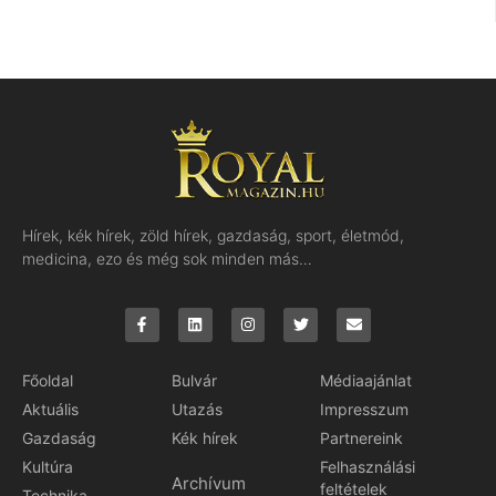
Hírek, kék hírek, zöld hírek, gazdaság, sport, életmód,
medicina, ezo és még sok minden más…
Főoldal
Bulvár
Médiaajánlat
Aktuális
Utazás
Impresszum
Gazdaság
Kék hírek
Partnereink
Kultúra
Felhasználási
Archívum
feltételek
Technika