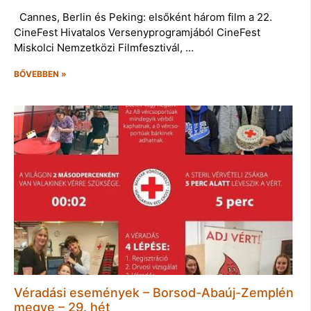
Cannes, Berlin és Peking: elsőként három film a 22.
CineFest Hivatalos Versenyprogramjából CineFest
Miskolci Nemzetközi Filmfesztivál, …
BŐVEBBEN »
Véradási események – Borsod-Abaúj-Zemplén
megye – 29. hét