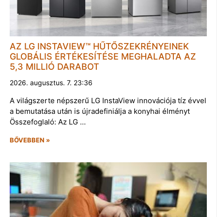
AZ LG INSTAVIEW™ HŰTŐSZEKRÉNYEINEK
GLOBÁLIS ÉRTÉKESÍTÉSE MEGHALADTA AZ
5,3 MILLIÓ DARABOT
2026. augusztus. 7. 23:36
A világszerte népszerű LG InstaView innovációja tíz évvel
a bemutatása után is újradefiniálja a konyhai élményt
Összefoglaló: Az LG …
BŐVEBBEN »