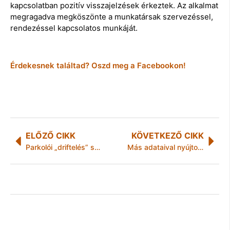
kapcsolatban pozitív visszajelzések érkeztek. Az alkalmat
megragadva megköszönte a munkatársak szervezéssel,
rendezéssel kapcsolatos munkáját.
Érdekesnek találtad? Oszd meg a Facebookon!
ELŐZŐ CIKK
KÖVETKEZŐ CIKK
Parkolói „driftelés” szemtanúit keresi a rendőrség
Más adataival nyújtott be magánútlevél igénylőlapot