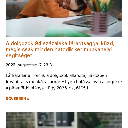
A dolgozók 94 százaléka fáradtsággal küzd,
mégis csak minden hatodik kér munkahelyi
segítséget
2026. augusztus. 7. 23:31
Láthatatlanul romlik a dolgozók állapota, miközben
továbbra is munkába járnak - Ilyen hatással van a cégekre
a pihenőidő hiánya - Egy 2026-os, 6105 f…
BŐVEBBEN »