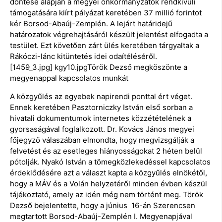
döntése alapján a megyei önkormányzatok rendkívüli
támogatására kiírt pályázat keretében 37 millió forintot
kér Borsod-Abaúj-Zemplén. A lejárt határidejű
határozatok végrehajtásáról készült jelentést elfogadta a
testület. Ezt követően zárt ülés keretében tárgyaltak a
Rákóczi-lánc kitüntetés idei odaítéléséről.
[1459_3.jpg] kgy10.jpgTörök Dezső megköszönte a
megyenappal kapcsolatos munkát
A közgyűlés az egyebek napirendi ponttal ért véget.
Ennek keretében Pasztorniczky István első sorban a
hivatali dokumentumok internetes közzétételének a
gyorsaságával foglalkozott. Dr. Kovács János megyei
főjegyző válaszában elmondta, hogy megvizsgálják a
felvetést és az esetleges hiányosságokat 2 héten belül
pótolják. Nyakó István a tömegközlekedéssel kapcsolatos
érdeklődésére azt a választ kapta a közgyűlés elnökétől,
hogy a MÁV és a Volán helyzetéről minden évben készül
tájékoztató, amely az idén még nem történt meg. Török
Dezső bejelentette, hogy a június 16-án Szerencsen
megtartott Borsod-Abaúj-Zemplén I. Megyenapjával