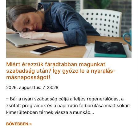
Miért érezzük fáradtabban magunkat
szabadság után? Így győzd le a nyaralás-
másnaposságot!
2026. augusztus. 7. 23:28
– Bár a nyári szabadság célja a teljes regenerálódás, a
zsúfolt programok és a napi rutin felborulása miatt sokan
kimerültebben térnek vissza a munkáb…
BŐVEBBEN »