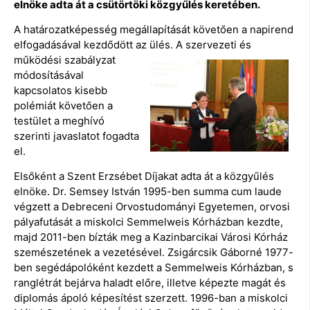
elnöke adta át a csütörtöki közgyűlés keretében.
A határozatképesség megállapítását követően a napirend
elfogadásával kezdődött az ülés. A szervezeti és
működési szabályzat
módosításával
kapcsolatos kisebb
polémiát követően a
testület a meghívó
szerinti javaslatot fogadta
el.
Elsőként a Szent Erzsébet Díjakat adta át a közgyűlés
elnöke. Dr. Semsey István 1995-ben summa cum laude
végzett a Debreceni Orvostudományi Egyetemen, orvosi
pályafutását a miskolci Semmelweis Kórházban kezdte,
majd 2011-ben bízták meg a Kazinbarcikai Városi Kórház
szemészetének a vezetésével. Zsigárcsik Gáborné 1977-
ben segédápolóként kezdett a Semmelweis Kórházban, s
ranglétrát bejárva haladt előre, illetve képezte magát és
diplomás ápoló képesítést szerzett. 1996-ban a miskolci