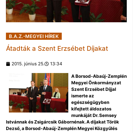
B.A.Z.-MEGYEI HÍREK
Átadták a Szent Erzsébet Díjakat
2015. június 25.
13:34
A Borsod-Abaúj-Zemplén
Megyei Önkormányzat
Szent Erzsébet Díjjal
ismerte az
egészségügyben
kifejtett áldozatos
munkáját Dr. Semsey
Istvánnak és Zsigárcsik Gábornénak. A díjakat Török
Dezső, a Borsod-Abaúj-Zemplén Megyei Közgyűlés