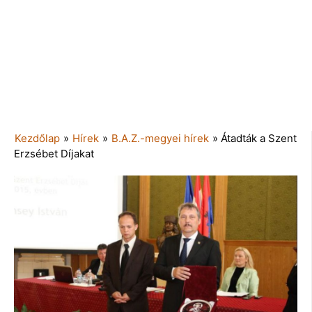
Kezdőlap
»
Hírek
»
B.A.Z.-megyei hírek
»
Átadták a Szent
Erzsébet Díjakat