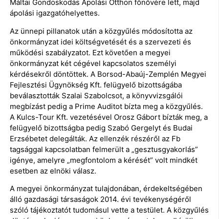
Máltai Gondoskodás Ápolási Otthon főnővére lett, majd
ápolási igazgatóhelyettes.
Az ünnepi pillanatok után a közgyűlés módosította az
önkormányzat idei költségvetését és a szervezeti és
működési szabályzatot. Ezt követően a megyei
önkormányzat két cégével kapcsolatos személyi
kérdésekről döntöttek. A Borsod-Abaúj-Zemplén Megyei
Fejlesztési Ügynökség Kft. felügyelő bizottságába
beválasztották Szalai Szabolcsot, a könyvvizsgálói
megbízást pedig a Prime Auditot bízta meg a közgyűlés.
A Kulcs-Tour Kft. vezetésével Orosz Gábort bízták meg, a
felügyelő bizottságba pedig Szabó Gergelyt és Budai
Erzsébetet delegálták. Az ellenzék részéről az Fb
tagsággal kapcsolatban felmerült a „gesztusgyakorlás”
igénye, amelyre „megfontolom a kérését” volt mindkét
esetben az elnöki válasz.
A megyei önkormányzat tulajdonában, érdekeltségében
álló gazdasági társaságok 2014. évi tevékenységéről
szóló tájékoztatót tudomásul vette a testület. A közgyűlés