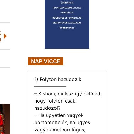
K
l
NAP VICCE
1) Folyton hazudozik
——————–
– Kisfiam, mi lesz így belőled,
hogy folyton csak
hazudozol?
– Ha ügyetlen vagyok
börtöntöltelék, ha ügyes
vagyok meteorológus,