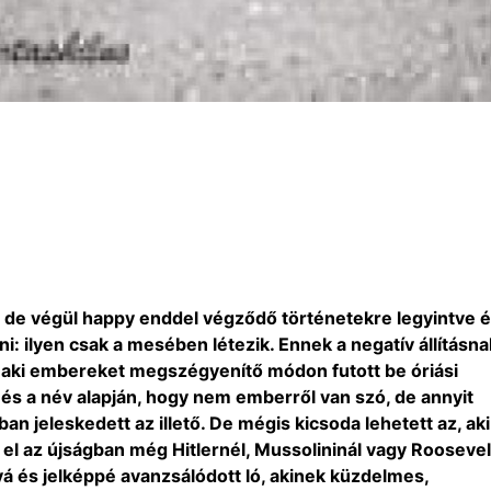
, de végül happy enddel végződő történetekre legyintve 
: ilyen csak a mesében létezik. Ennek a negatív állításna
, aki embereket megszégyenítő módon futott be óriási
z és a név alapján, hogy nem emberről van szó, de annyit
n jeleskedett az illető. De mégis kicsoda lehetett az, aki
 el az újságban még Hitlernél, Mussolininál vagy Roosevel
ává és jelképpé avanzsálódott ló, akinek küzdelmes,