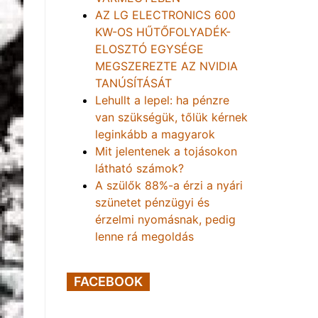
AZ LG ELECTRONICS 600
KW-OS HŰTŐFOLYADÉK-
ELOSZTÓ EGYSÉGE
MEGSZEREZTE AZ NVIDIA
TANÚSÍTÁSÁT
Lehullt a lepel: ha pénzre
van szükségük, tőlük kérnek
leginkább a magyarok
Mit jelentenek a tojásokon
látható számok?
A szülők 88%-a érzi a nyári
szünetet pénzügyi és
érzelmi nyomásnak, pedig
lenne rá megoldás
FACEBOOK