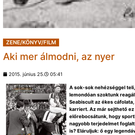
ZENE/KÖNYV/FILM
Aki mer álmodni, az nyer
2015. június 25.
05:41
A sok-sok nehézséggel teli
lemondóan szoktunk reagálni
Seabiscuit az ékes cáfolata
karriert. Az már sejthető e
előrebocsátunk, hogy sportba
nagyobb terjedelmet foglalt
is? Eláruljuk: ő egy legend