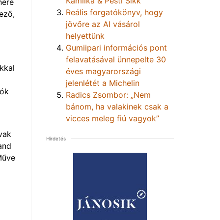
Kamilka & Pesti Sikk
nére
Reális forgatókönyv, hogy
ező,
jövőre az AI vásárol
helyettünk
Gumiipari információs pont
felavatásával ünnepelte 30
kkal
éves magyarországi
jelenlétét a Michelin
dók
Radics Zsombor: „Nem
bánom, ha valakinek csak a
vicces meleg fiú vagyok”
vak
Hirdetés
and
Műve