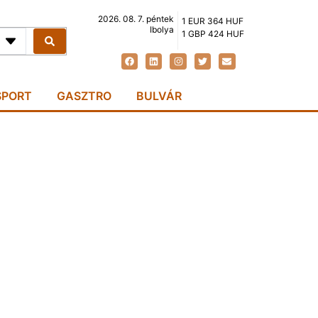
2026. 08. 7. péntek
1 EUR 364 HUF
Ibolya
1 GBP 424 HUF
SPORT
GASZTRO
BULVÁR