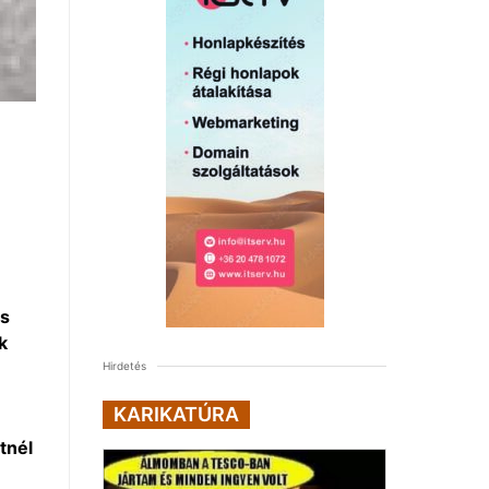
és
k
Hirdetés
KARIKATÚRA
tnél