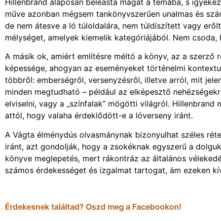
Hillenbrand alaposan beleásta magát a témába, s igyekez
műve azonban mégsem tankönyvszerűen unalmas és száraz.
de nem átesve a ló túloldalára, nem túldíszített vagy eről
mélységet, amelyek kiemelik kategóriájából. Nem csoda, 
A másik ok, amiért említésre méltó a könyv, az a szerző r
képessége, ahogyan az eseményeket történelmi kontextus
többről: emberségről, versenyzésről, illetve arról, mit j
minden megtudható – például az elképesztő nehézségekről
elviselni, vagy a „színfalak” mögötti világról. Hillenbrand 
attól, hogy valaha érdeklődött-e a lóverseny iránt.
A Vágta élménydús olvasmánynak bizonyulhat széles réte
iránt, azt gondolják, hogy a zsokéknak egyszerű a dolguk
könyve meglepetés, mert rákontráz az általános véleked
számos érdekességet és izgalmat tartogat, ám ezeken kívü
Érdekesnek találtad? Oszd meg a Facebookon!