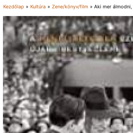
Kezdőlap
»
Kultúra
»
Zene/könyv/film
»
Aki mer álmodni,