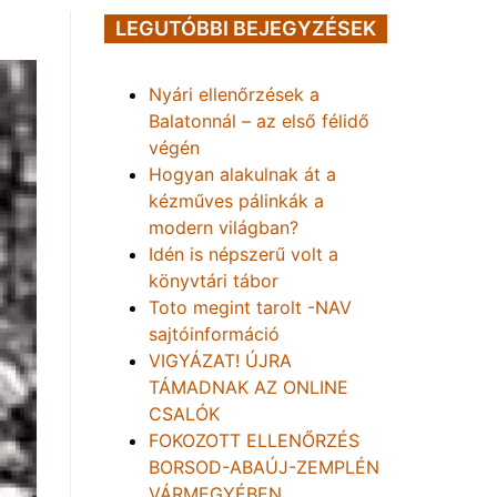
LEGUTÓBBI BEJEGYZÉSEK
Nyári ellenőrzések a
Balatonnál – az első félidő
végén
Hogyan alakulnak át a
kézműves pálinkák a
modern világban?
Idén is népszerű volt a
könyvtári tábor
Toto megint tarolt -NAV
sajtóinformáció
VIGYÁZAT! ÚJRA
TÁMADNAK AZ ONLINE
CSALÓK
FOKOZOTT ELLENŐRZÉS
BORSOD-ABAÚJ-ZEMPLÉN
VÁRMEGYÉBEN