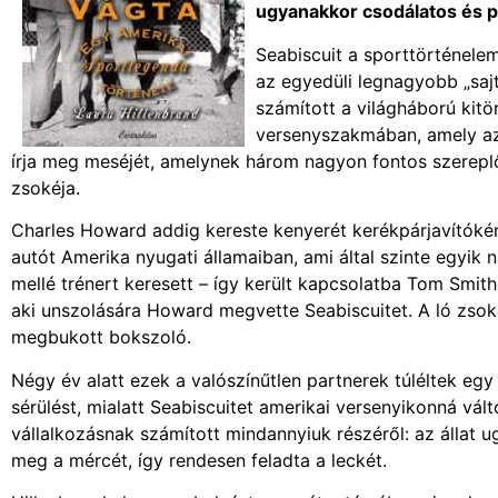
ugyanakkor csodálatos és pé
Seabiscuit a sporttörténelem
az egyedüli legnagyobb „saj
számított a világháború kit
versenyszakmában, amely azo
írja meg meséjét, amelynek három nagyon fontos szereplője
zsokéja.
Charles Howard addig kereste kenyerét kerékpárjavítóké
autót Amerika nyugati államaiban, ami által szinte egyik 
mellé trénert keresett – így került kapcsolatba Tom Smith
aki unszolására Howard megvette Seabiscuitet. A ló zsokéj
megbukott bokszoló.
Négy év alatt ezek a valószínűtlen partnerek túléltek egy
sérülést, mialatt Seabiscuitet amerikai versenyikonná vált
vállalkozásnak számított mindannyiuk részéről: az állat ug
meg a mércét, így rendesen feladta a leckét.