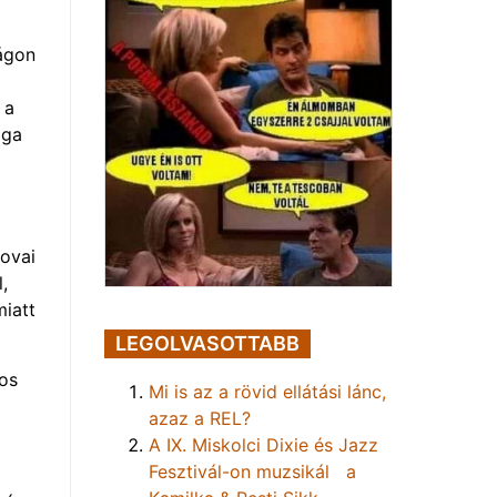
lágon
 a
aga
lovai
,
miatt
LEGOLVASOTTABB
yos
Mi is az a rövid ellátási lánc,
azaz a REL?
A IX. Miskolci Dixie és Jazz
Fesztivál-on muzsikál a