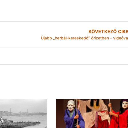
KÖVETKEZŐ CIK
Újabb „herbál-kereskedő” őrizetben – videóva