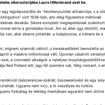
ldás sikersztorijába Laura Hillenbrand avat be.
 egy legnépszerűbb és -felvillanyozóbb attrakciója, s a vi
tóhírgyáros” volt 1938-ban, ami elég figyelemre méltónak
örésének derekán. Sikere komplett meglepetésnek számított
nnal leírta a görbelábú lovat. Ám az állat úgy döntött, m
 van, akik sikerre juttatták: a tulajdonosa, a trénere és a
nt, mígnem szakmát váltott, s kereskedőként bemutatta az
napról a másikra milliomossá vált. Újonnan vásárolt verseny
-szel, a coloradói síkságok a rejtélyes musztángszelídítővel
a Red Pollard lett, egy fél szemére vak, félig rokkant, s e
 rendkívüli balszerencse-szériát, összeesküvést és egy súl
oztatták. Ugyanis nem vicc, a ló veszélyes és rizikós
yanis fizikailag és lelkileg-mentálisan egyaránt nem ütötte