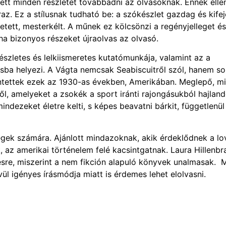
ett minden részletet továbbadni az olvasóknak. Ennek elle
 Ez a stílusnak tudható be: a szókészlet gazdag és kifej
tetett, mesterkélt. A műnek ez kölcsönzi a regényjelleget és
ha bizonyos részeket újraolvas az olvasó.
észletes és lelkiismeretes kutatómunkája, valamint az a
ba helyezi. A Vágta nemcsak Seabiscuitről szól, hanem so
elentettek ezek az 1930-as években, Amerikában. Meglepő, mi
, amelyeket a zsokék a sport iránti rajongásukból hajlan
mindezeket életre kelti, s képes beavatni bárkit, függetlenül
gek számára. Ajánlott mindazoknak, akik érdeklődnek a lo
, az amerikai történelem felé kacsintgatnak. Laura Hillenbr
ésre, miszerint a nem fikción alapuló könyvek unalmasak. 
l igényes írásmódja miatt is érdemes lehet elolvasni.