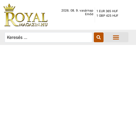
2026. 08. 9. vasárnap
1 EUR 365 HUF
Emőd
1 GBP 425 HUF