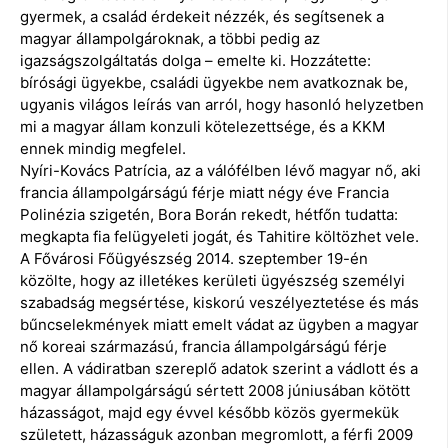
gyermek, a család érdekeit nézzék, és segítsenek a
magyar állampolgároknak, a többi pedig az
igazságszolgáltatás dolga – emelte ki. Hozzátette:
bírósági ügyekbe, családi ügyekbe nem avatkoznak be,
ugyanis világos leírás van arról, hogy hasonló helyzetben
mi a magyar állam konzuli kötelezettsége, és a KKM
ennek mindig megfelel.
Nyíri-Kovács Patrícia, az a válófélben lévő magyar nő, aki
francia állampolgárságú férje miatt négy éve Francia
Polinézia szigetén, Bora Borán rekedt, hétfőn tudatta:
megkapta fia felügyeleti jogát, és Tahitire költözhet vele.
A Fővárosi Főügyészség 2014. szeptember 19-én
közölte, hogy az illetékes kerületi ügyészség személyi
szabadság megsértése, kiskorú veszélyeztetése és más
bűncselekmények miatt emelt vádat az ügyben a magyar
nő koreai származású, francia állampolgárságú férje
ellen. A vádiratban szereplő adatok szerint a vádlott és a
magyar állampolgárságú sértett 2008 júniusában kötött
házasságot, majd egy évvel később közös gyermekük
született, házasságuk azonban megromlott, a férfi 2009