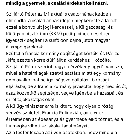
mindig a gyermek, a család érdekeit kell nézni.
Szijjártó Péter az M1 aktuális csatornának kedden
elmondta: a család annak idején megkereste a tárcát
ezzel a bonyolult jogi kérdéssel, a Külgazdasági és
Külügyminisztérium (KKM) pedig minden esetben
igyekszik segíteni a külföldön bajba jutott magyar
állampolgároknak.
Ezúttal a francia kormány segítségét kérték, és Párizs
„kifejezetten korrektül” állt a kérdéshez – közölte.
Szijjártó Péter szerint nagyon érzékeny ügyről van szó,
mivel a hatalmi ágak szétválasztása miatt egy kormány
nem avatkozhat be igazságszolgáltatási, bírósági
eljárásba, de a francia kormány javasolta, hogy mediációt,
azaz közvetítő segítségét vegye igénybe a házaspár, és
erről tájékoztatják őket.
A külügyminiszter arra is kitért, hogy olyan bírósági
végzés született Francia Polinézián, amelynek
értelmében az édesanya és gyermeke elköltözhet, és a
fiú megkezdheti az iskolai tanulmányait.
Az a legfontosabb az ilyen esetekben, hogy mindig a