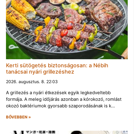
Kerti sütögetés biztonságosan: a Nébih
tanácsai nyári grillezéshez
2026. augusztus. 8. 22:03
A grillezés a nyári étkezések egyik legkedveltebb
formája. A meleg időjárás azonban a kórokozó, romlást
okozó baktériumok gyorsabb szaporodásának is k…
BŐVEBBEN »