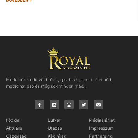
BŐVEBBEN »
Hírek, kék hírek, zöld hírek, gazdaság, sport, életmód,
medicina, ezo és még sok minden más…
Főoldal
Bulvár
Médiaajánlat
Aktuális
Utazás
Impresszum
Gazdaság
Kék hírek
Partnereink