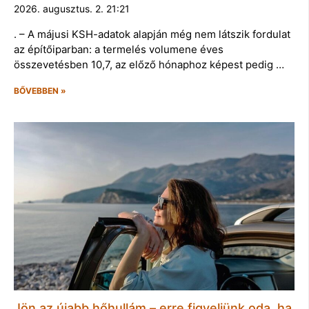
2026. augusztus. 2. 21:21
. – A májusi KSH-adatok alapján még nem látszik fordulat
az építőiparban: a termelés volumene éves
összevetésben 10,7, az előző hónaphoz képest pedig …
BŐVEBBEN »
Jön az újabb hőhullám – erre figyeljünk oda, ha