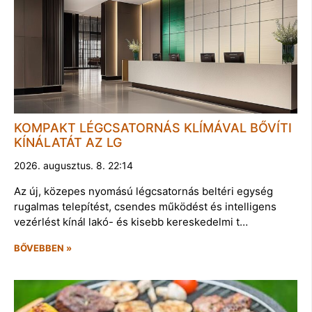
KOMPAKT LÉGCSATORNÁS KLÍMÁVAL BŐVÍTI
KÍNÁLATÁT AZ LG
2026. augusztus. 8. 22:14
Az új, közepes nyomású légcsatornás beltéri egység
rugalmas telepítést, csendes működést és intelligens
vezérlést kínál lakó- és kisebb kereskedelmi t…
BŐVEBBEN »