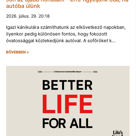
autóba ülünk
2026. július. 29. 20:18
Igazi kánikulára számíthatunk az elkövetkező napokban,
ilyenkor pedig különösen fontos, hogy fokozott
óvatossággal közlekedjünk autóval. A sofőröket k…
BŐVEBBEN »