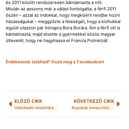
és 2011 között rendszeresen bántalmazta a nőt.
Miután az asszony már a válást fontolgatta, a férfi 2011
őszén – azzal az indokkal, hogy megkísérli rendbe hozni
házasságukat – meggyőzte a feleségét, hogy a kisfiukkal
együtt utazzon pár hónapra Bora Borára. Ám a férfi ott is
bántalmazta, majd elvette a gyermekkel közös magyar
útlevelét, hogy ne hagyhassa el Francia Polinéziát.
Érdekesnek találtad? Oszd meg a Facebookon!
ELŐZŐ CIKK
KÖVETKEZŐ CIKK
Intézkedő rendőröket a kerékpárokra Mezőkövesden!
Anyukák kereszttűzébe került Hódi Pamela