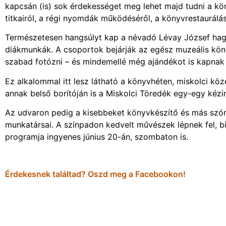
kapcsán (is) sok érdekességet meg lehet majd tudni a k
titkairól, a régi nyomdák működéséről, a könyvrestaurálás
Természetesen hangsúlyt kap a névadó Lévay József hagy
diákmunkák. A csoportok bejárják az egész muzeális könyv
szabad fotózni – és mindemellé még ajándékot is kapnak 
Ez alkalommal itt lesz látható a könyvhéten, miskolci kö
annak belső borítóján is a Miskolci Töredék egy-egy kézir
Az udvaron pedig a kisebbeket könyvkészítő és más szór
munkatársai. A színpadon kedvelt művészek lépnek fel, bi
programja ingyenes június 20-án, szombaton is.
Érdekesnek találtad? Oszd meg a Facebookon!