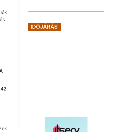
mlék
nés
IDŐJÁRÁS
l,
 42
ezek