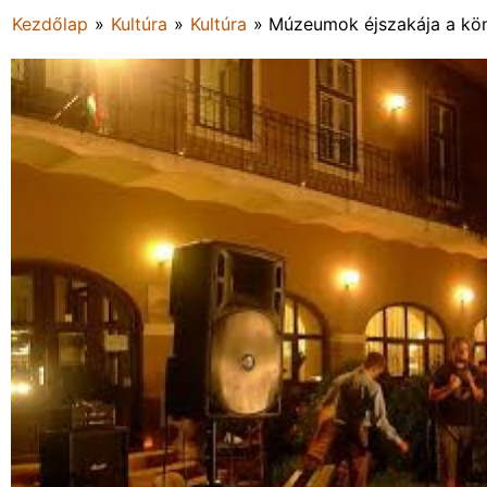
Kezdőlap
»
Kultúra
»
Kultúra
»
Múzeumok éjszakája a kö