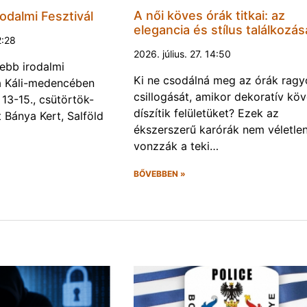
A női köves órák titkai: az
odalmi Fesztivál
elegancia és stílus találkozás
2:28
2026. július. 27. 14:50
ebb irodalmi
Ki ne csodálná meg az órák rag
a a Káli-medencében
csillogását, amikor dekoratív kö
13-15., csütörtök-
díszítik felületüket? Ezek az
Bánya Kert, Salföld
ékszerszerű karórák nem véletlen
vonzzák a teki…
BŐVEBBEN »