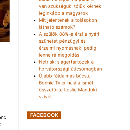
van szükségük, tőlük kérnek
leginkább a magyarok
Mit jelentenek a tojásokon
látható számok?
A szülők 88%-a érzi a nyári
szünetet pénzügyi és
érzelmi nyomásnak, pedig
lenne rá megoldás
Netrisk: slágertartozék a
horvátországi úticsomagban
Újabb fájdalmas búcsú,
Bonnie Tyler halála ismét
összetörte Leslie Mandoki
szívét
FACEBOOK
enc
k