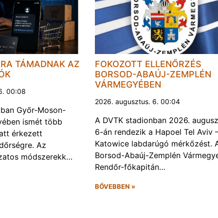
JRA TÁMADNAK AZ
FOKOZOTT ELLENŐRZÉS
LÓK
BORSOD-ABAÚJ-ZEMPLÉN
VÁRMEGYÉBEN
6. 00:08
2026. augusztus. 6. 00:04
kban Győr-Moson-
A DVTK stadionban 2026. augusz
ében ismét több
6-án rendezik a Hapoel Tel Aviv 
att érkezett
Katowice labdarúgó mérkőzést. 
ndőrségre. Az
Borsod-Abaúj-Zemplén Vármegye
ozatos módszerekk…
Rendőr-főkapitán…
BŐVEBBEN »