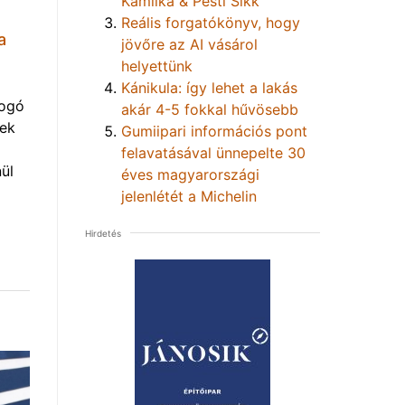
Kamilka & Pesti Sikk
Reális forgatókönyv, hogy
a
jövőre az AI vásárol
helyettünk
Kánikula: így lehet a lakás
yogó
akár 4-5 fokkal hűvösebb
vek
Gumiipari információs pont
felavatásával ünnepelte 30
ül
éves magyarországi
jelenlétét a Michelin
Hirdetés