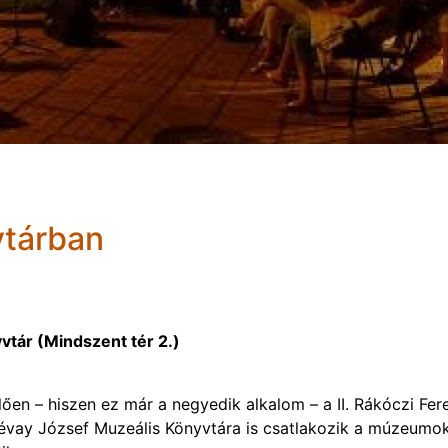
vtárban
vtár (Mindszent tér 2.)
n – hiszen ez már a negyedik alkalom – a II. Rákóczi Fer
évay József Muzeális Könyvtára is csatlakozik a múzeumo