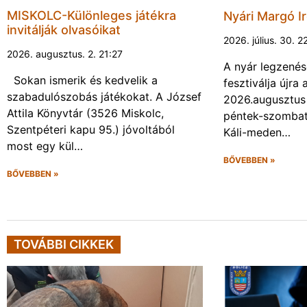
MISKOLC-Különleges játékra
Nyári Margó Ir
invitálják olvasóikat
2026. július. 30. 2
2026. augusztus. 2. 21:27
A nyár legzenés
Sokan ismerik és kedvelik a
fesztiválja újr
szabadulószobás játékokat. A József
2026.augusztus 
Attila Könyvtár (3526 Miskolc,
péntek-szombat 
Szentpéteri kapu 95.) jóvoltából
Káli-meden…
most egy kül…
BŐVEBBEN »
BŐVEBBEN »
TOVÁBBI CIKKEK