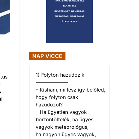
NAP VICCE
1) Folyton hazudozik
tus
——————–
–
– Kisfiam, mi lesz így belőled,
A
hogy folyton csak
i
hazudozol?
– Ha ügyetlen vagyok
börtöntöltelék, ha ügyes
vagyok meteorológus,
ha nagyon ügyes vagyok,