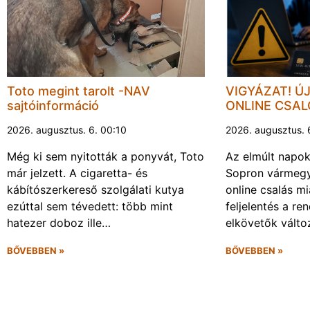
Toto megint tarolt -NAV
VIGYÁZAT! Ú
sajtóinformáció
ONLINE CSA
2026. augusztus. 6. 00:10
2026. augusztus. 
Még ki sem nyitották a ponyvát, Toto
Az elmúlt napo
már jelzett. A cigaretta- és
Sopron vármegy
kábítószerkereső szolgálati kutya
online csalás mi
ezúttal sem tévedett: több mint
feljelentés a re
hatezer doboz ille…
elkövetők vált
BŐVEBBEN »
BŐVEBBEN »