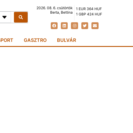
2026. 08. 6. csütörtök
1 EUR 364 HUF
Berta, Bettina
1 GBP 424 HUF
SPORT
GASZTRO
BULVÁR