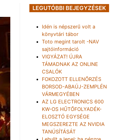
LEGUTÓBBI BEJEGYZÉSEK
Idén is népszerű volt a
könyvtári tábor
Toto megint tarolt -NAV
sajtóinformáció
VIGYÁZAT! ÚJRA
TÁMADNAK AZ ONLINE
CSALÓK
FOKOZOTT ELLENŐRZÉS
BORSOD-ABAÚJ-ZEMPLÉN
VÁRMEGYÉBEN
AZ LG ELECTRONICS 600
KW-OS HŰTŐFOLYADÉK-
ELOSZTÓ EGYSÉGE
MEGSZEREZTE AZ NVIDIA
TANÚSÍTÁSÁT
Lehullt a lepel: ha pénzre