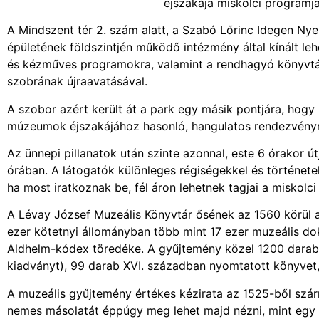
éjszakája miskolci programja
A Mindszent tér 2. szám alatt, a Szabó Lőrinc Idegen Nye
épületének földszintjén működő intézmény által kínált le
és kézműves programokra, valamint a rendhagyó könyvtár
szobrának újraavatásával.
A szobor azért került át a park egy másik pontjára, hogy
múzeumok éjszakájához hasonló, hangulatos rendezvényn
Az ünnepi pillanatok után szinte azonnal, este 6 órakor ú
órában. A látogatók különleges régiségekkel és történe
ha most iratkoznak be, fél áron lehetnek tagjai a miskolci
A Lévay József Muzeális Könyvtár ősének az 1560 körül al
ezer kötetnyi állományban több mint 17 ezer muzeális do
Aldhelm-kódex töredéke. A gyűjtemény közel 1200 darab 
kiadványt), 99 darab XVI. században nyomtatott könyvet,
A muzeális gyűjtemény értékes kézirata az 1525-ből szár
nemes másolatát éppúgy meg lehet majd nézni, mint egy an