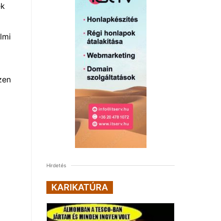
ek
lmi
zen
Hirdetés
KARIKATÚRA