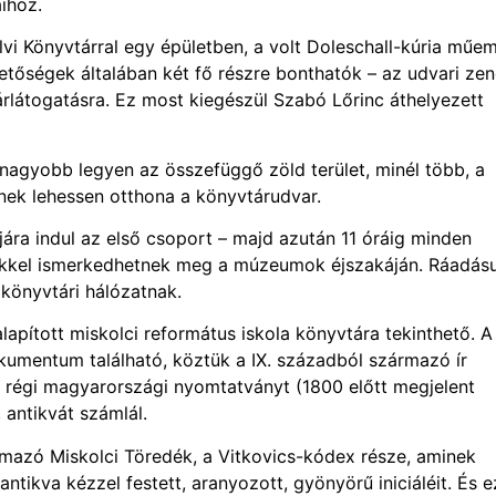
ihoz.
lvi Könyvtárral egy épületben, a volt Doleschall-kúria műe
hetőségek általában két fő részre bonthatók – az udvari ze
látogatásra. Ez most kiegészül Szabó Lőrinc áthelyezett
 nagyobb legyen az összefüggő zöld terület, minél több, a
ek lehessen otthona a könyvtárudvar.
tjára indul az első csoport – majd azután 11 óráig minden
tekkel ismerkedhetnek meg a múzeumok éjszakáján. Ráadásu
 könyvtári hálózatnak.
apított miskolci református iskola könyvtára tekinthető. A
kumentum található, köztük a IX. századból származó ír
régi magyarországi nyomtatványt (1800 előtt megjelent
 antikvát számlál.
mazó Miskolci Töredék, a Vitkovics-kódex része, aminek
tikva kézzel festett, aranyozott, gyönyörű iniciáléit. És 