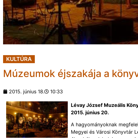
KULTÚRA
Múzeumok éjszakája a köny
2015. június 18.
10:33
Lévay József Muzeális Köny
2015. június 20.
A hagyományoknak megfelelőe
Megyei és Városi Könyvtár L