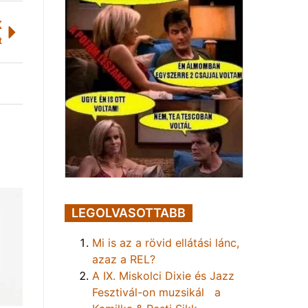
K
t
LEGOLVASOTTABB
Mi is az a rövid ellátási lánc,
azaz a REL?
A IX. Miskolci Dixie és Jazz
Fesztivál-on muzsikál a