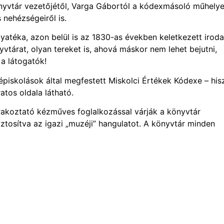
önyvtár vezetőjétől, Varga Gábortól a kódexmásoló műhely
 nehézségeiről is.
atéka, azon belül is az 1830-as években keletkezett iroda
tárat, olyan tereket is, ahová máskor nem lehet bejutni,
a látogatók!
zépiskolások által megfestett Miskolci Értékek Kódexe – his
atos oldala látható.
akoztató kézműves foglalkozással várják a könyvtár
ztosítva az igazi „muzéji” hangulatot. A könyvtár minden