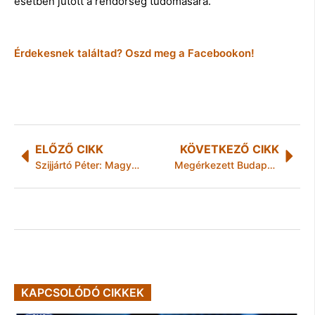
esetben jutott a rendőrség tudomására.
Érdekesnek találtad? Oszd meg a Facebookon!
ELŐZŐ CIKK
KÖVETKEZŐ CIKK
Szijjártó Péter: Magyarország továbbra is részt kíván venni az ukrajnai EBESZ-misszióban
Megérkezett Budapestre a kanadai Air Transat első járata
KAPCSOLÓDÓ CIKKEK