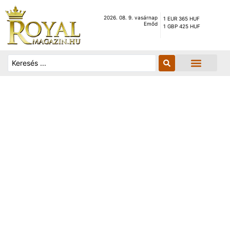
2026. 08. 9. vasárnap
1 EUR 365 HUF
Emőd
1 GBP 425 HUF