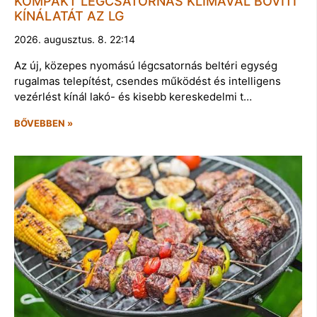
KOMPAKT LÉGCSATORNÁS KLÍMÁVAL BŐVÍTI
KÍNÁLATÁT AZ LG
2026. augusztus. 8. 22:14
Az új, közepes nyomású légcsatornás beltéri egység
rugalmas telepítést, csendes működést és intelligens
vezérlést kínál lakó- és kisebb kereskedelmi t…
BŐVEBBEN »