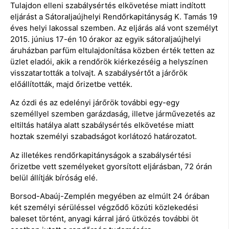
Tulajdon elleni szabálysértés elkövetése miatt indított
eljárást a Sátoraljaújhelyi Rendőrkapitányság K. Tamás 19
éves helyi lakossal szemben. Az eljárás alá vont személyt
2015. június 17-én 10 órakor az egyik sátoraljaújhelyi
áruházban parfüm eltulajdonítása közben érték tetten az
üzlet eladói, akik a rendőrök kiérkezéséig a helyszínen
visszatartották a tolvajt. A szabálysértőt a járőrök
előállították, majd őrizetbe vették.
Az ózdi és az edelényi járőrök további egy-egy
személlyel szemben garázdaság, illetve járművezetés az
eltiltás hatálya alatt szabálysértés elkövetése miatt
hoztak személyi szabadságot korlátozó határozatot.
Az illetékes rendőrkapitányságok a szabálysértési
őrizetbe vett személyeket gyorsított eljárásban, 72 órán
belül állítják bíróság elé.
Borsod-Abaúj-Zemplén megyében az elmúlt 24 órában
két személyi sérüléssel végződő közúti közlekedési
baleset történt, anyagi kárral járó ütközés további öt