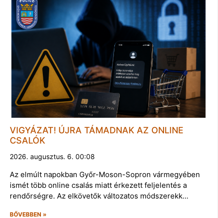
VIGYÁZAT! ÚJRA TÁMADNAK AZ ONLINE
CSALÓK
2026. augusztus. 6. 00:08
Az elmúlt napokban Győr-Moson-Sopron vármegyében
ismét több online csalás miatt érkezett feljelentés a
rendőrségre. Az elkövetők változatos módszerekk…
BŐVEBBEN »