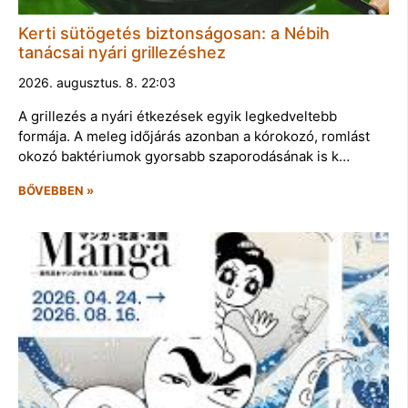
Kerti sütögetés biztonságosan: a Nébih
tanácsai nyári grillezéshez
2026. augusztus. 8. 22:03
A grillezés a nyári étkezések egyik legkedveltebb
formája. A meleg időjárás azonban a kórokozó, romlást
okozó baktériumok gyorsabb szaporodásának is k…
BŐVEBBEN »