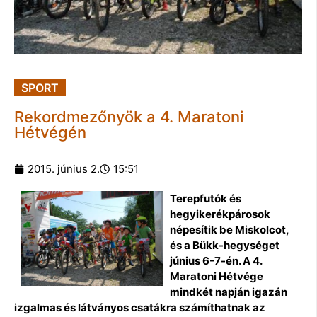
SPORT
Rekordmezőnyök a 4. Maratoni
Hétvégén
2015. június 2.
15:51
Terepfutók és
hegyikerékpárosok
népesítik be Miskolcot,
és a Bükk-hegységet
június 6-7-én. A 4.
Maratoni Hétvége
mindkét napján igazán
izgalmas és látványos csatákra számíthatnak az