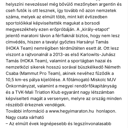
helyszíni nevezéssel még bővülő mezőnyben argentin és
cseh futók is ott lesznek, így tovább nő azon nemzetek
száma, melyek az elmúlt több, mint két évtizedben
sportolóikkal képviseltették magukat a borsodi
megyeszékhely ezen erőpróbáján. A „király-etapot”
jelentő maratoni távon a férfiaknál biztos, hogy nem lesz
címvédés, hiszen a tavalyi győztes Harsányi Tamás
(HOKA Team) nemrégiben térdműtéten esett át. Ott lesz
viszont a rajtvonalnál a 2013-as első Karlowits-Juhász
Tamás (HOKA Team), valamint a sportágban hazai és
nemzetközi sikerek hosszú sorával büszkélkedő Németh
Csaba (Mammut Pro Team), akinek nevéhez fűződik a
10,5 km-es pálya kijelölése. A főtámogató Miskolc MJV
Önkormányzat, valamint a megyei rendőrfőkapitányság
és a TVK-Mali Triatlon Klub egyaránt nagy létszámban
képviselteti magát a versenyen, melyre az ország minden
részéből érkeznek vendégek.
További információ a www.hegyimaraton.hu honlapon.
Nagy csata várható
– Az elmúlt évek legnépesebb és legszínvonalasabb