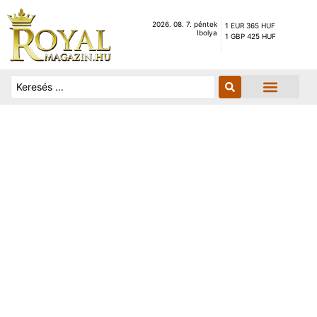
2026. 08. 7. péntek
1 EUR 365 HUF
Ibolya
1 GBP 425 HUF