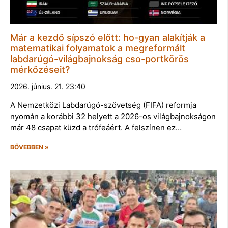
Már a kezdő sípszó előtt: ho-gyan alakítják a
matematikai folyamatok a megreformált
labdarúgó-világbajnokság cso-portkörös
mérkőzéseit?
2026. június. 21. 23:40
A Nemzetközi Labdarúgó-szövetség (FIFA) reformja
nyomán a korábbi 32 helyett a 2026-os világbajnokságon
már 48 csapat küzd a trófeáért. A felszínen ez…
BŐVEBBEN »