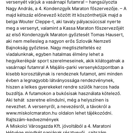
versenyét várjuk a vasárnapi futamra! – hangsúlyozta
Nagy András, a 4. Kondenzgyík Maraton főszervezője. – A
majd kétszáz előnevező között itt köszönthetjük majd a
belga Wouter Cleppe-t, aki tavaly pályacsúccsal nyerte
meg a versenyt, valamint a Kassa Maraton főszervezőjét
az első Kondenzgyík Maraton győztesét Tomas Hausert,
aki nem mellesleg a nagyon erős Szlovák Nemzeti
Bajnokság győztese. Nagy megtiszteltetés ez
viadalunknak, egyben hatalmas élmény lehet a
hegyikerékpár sport szerelmeseinek, akik kilátogatnak a
vasárnapi futamra! A Majális-parki versenyközpontban a
kisebb korosztálynak is rendeznek futamot, ami minden
évben a legnagyobb látványossága rendezvénynek,
hiszen a lelkes gyerekeket rendre szülők harcos hada
buzdítja. A futamokon a bukósisak használata kötelező.
Aki tehát szeretne elindulni, még a helyszínen is
nevezhet. A versenyről, a nevezésről, a távokról a
www.miskolcmaraton.hu oldalon lehet tájékozódni.
Rajtszám-kedvezmények
A Miskolci Városgazda Kft. jóvoltából a 4. Maratoni
Hétvége mindkét napjának résztvevői, rajtszám