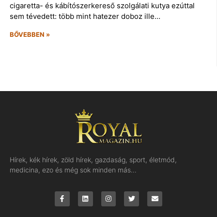
cigaretta- és kábítószerkereső szolgálati kutya ezúttal
sem tévedett: több mint hatezer doboz ille…
BŐVEBBEN »
Hírek, kék hírek, zöld hírek, gazdaság, sport, életmód,
medicina, ezo és még sok minden más…