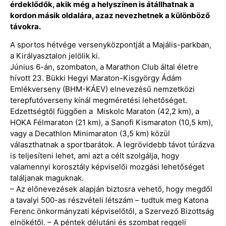
érdeklődők, akik még a helyszínen is átállhatnak a
kordon másik oldalára, azaz nevezhetnek a különböző
távokra.
A sportos hétvége versenyközpontját a Majális-parkban,
a Királyasztalon jelölik ki.
Június 6-án, szombaton, a Marathon Club által életre
hívott 23. Bükki Hegyi Maraton-Kisgyörgy Ádám
Emlékverseny (BHM-KÁEV) elnevezésű nemzetközi
terepfutóverseny kínál megméretési lehetőséget.
Edzettségtől függően a Miskolc Maraton (42,2 km), a
HOKA Félmaraton (21 km), a Sanofi Kismaraton (10,5 km),
vagy a Decathlon Minimaraton (3,5 km) közül
választhatnak a sportbarátok. A legrövidebb távot túrázva
is teljesíteni lehet, ami azt a célt szolgálja, hogy
valamennyi korosztály képviselői mozgási lehetőséget
találjanak maguknak.
– Az előnevezések alapján biztosra vehető, hogy megdől
a tavalyi 500-as részvételi létszám – tudtuk meg Katona
Ferenc önkormányzati képviselőtől, a Szervező Bizottság
elnökétől. – A péntek délutáni és szombat reggeli