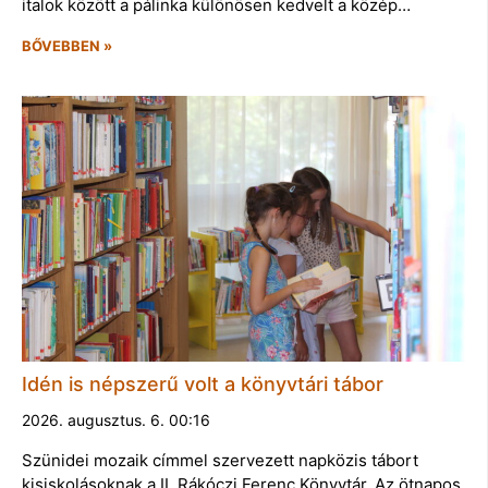
italok között a pálinka különösen kedvelt a közép…
BŐVEBBEN »
Idén is népszerű volt a könyvtári tábor
2026. augusztus. 6. 00:16
Szünidei mozaik címmel szervezett napközis tábort
kisiskolásoknak a II. Rákóczi Ferenc Könyvtár. Az ötnapos