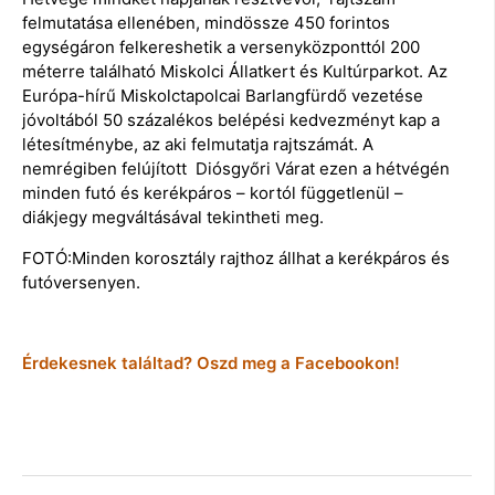
felmutatása ellenében, mindössze 450 forintos
egységáron felkereshetik a versenyközponttól 200
méterre található Miskolci Állatkert és Kultúrparkot. Az
Európa-hírű Miskolctapolcai Barlangfürdő vezetése
jóvoltából 50 százalékos belépési kedvezményt kap a
létesítménybe, az aki felmutatja rajtszámát. A
nemrégiben felújított Diósgyőri Várat ezen a hétvégén
minden futó és kerékpáros – kortól függetlenül –
diákjegy megváltásával tekintheti meg.
FOTÓ:Minden korosztály rajthoz állhat a kerékpáros és
futóversenyen.
Érdekesnek találtad? Oszd meg a Facebookon!