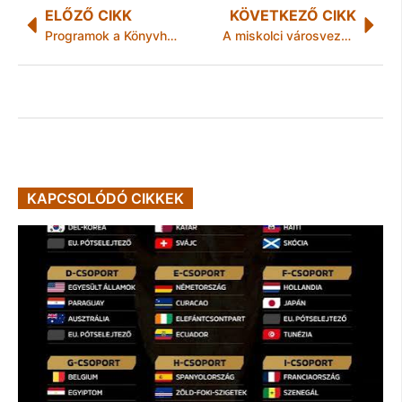
ELŐZŐ CIKK
KÖVETKEZŐ CIKK
Programok a Könyvhéten – a Könyvtéren
A miskolci városvezetés a románokat tekinti hősi halottjainak?
KAPCSOLÓDÓ CIKKEK