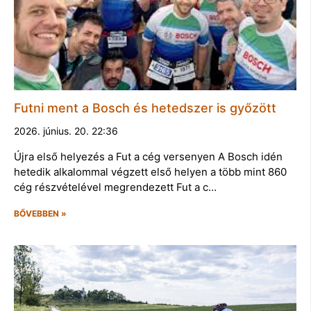
Futni ment a Bosch és hetedszer is győzött
2026. június. 20. 22:36
Újra első helyezés a Fut a cég versenyen A Bosch idén
hetedik alkalommal végzett első helyen a több mint 860
cég részvételével megrendezett Fut a c…
BŐVEBBEN »