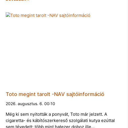
Toto megint tarolt -NAV sajtóinformáció
2026. augusztus. 6. 00:10
Még ki sem nyitották a ponyvát, Toto már jelzett. A
cigaretta- és kábítószerkereső szolgálati kutya ezúttal
sem tévedett: több mint hatezer doboz ille…