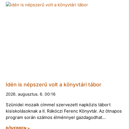
Idén is népszerű volt a könyvtári tábor
2026. augusztus. 6. 00:16
Szünidei mozaik címmel szervezett napközis tábort
kisiskolásoknak a II. Rákóczi Ferenc Könyvtár. Az ötnapos
program során számos élménnyel gazdagodhat…
BŐVEBBEN »