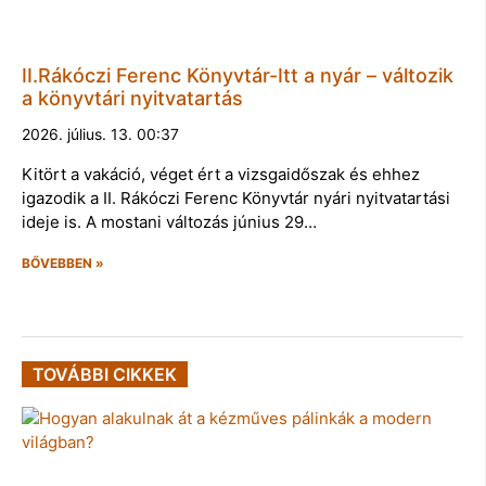
II.Rákóczi Ferenc Könyvtár-Itt a nyár – változik
a könyvtári nyitvatartás
2026. július. 13. 00:37
Kitört a vakáció, véget ért a vizsgaidőszak és ehhez
igazodik a II. Rákóczi Ferenc Könyvtár nyári nyitvatartási
ideje is. A mostani változás június 29…
BŐVEBBEN »
TOVÁBBI CIKKEK