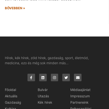
BŐVEBBEN »
Hírek, kék hírek, zöld hírek, gazdaság, sport, életmód,
medicina, ezo és még sok minden más…
Főoldal
Bulvár
Médiaajánlat
Aktuális
Utazás
Impresszum
Gazdaság
Kék hírek
Partnereink
Kultúra
Felhasználási