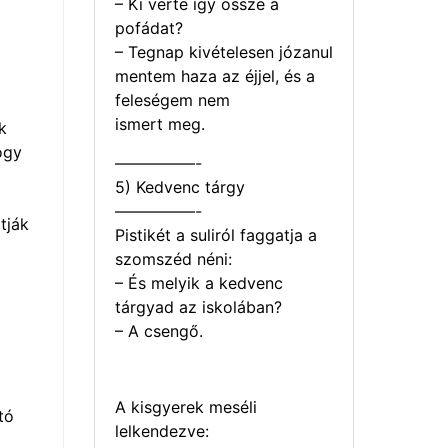
– Ki verte így össze a
pofádat?
– Tegnap kivételesen józanul
mentem haza az éjjel, és a
feleségem nem
ismert meg.
k
ogy
—————-
5) Kedvenc tárgy
—————-
tják
Pistikét a suliról faggatja a
szomszéd néni:
– És melyik a kedvenc
tárgyad az iskolában?
– A csengő.
A kisgyerek meséli
tó
lelkendezve: