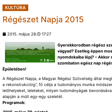
KULTÚRA
Régészet Napja 2015
2015. május 28.
17:27
Gyerekkorodban régész szere
vágyad? Esetleg éppen most
nyomdokaiba lépj? – Akkor 
szombaton egész nap régés
Épületében!
A Régészet Napja, a Magyar Régész Szövetség által meghir
a rekonstrukcióig”, fő célja a tudományos munka módszer
lelőhelyeket, leleteket, milyen tudományágak bevonásával
alapján a múlt egy-egy szeletét.
Programok: