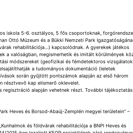
nos iskola 5-6. osztályos, 5 fős csoportoknak, forgórendsz
erman Ottó Múzeum és a Bükki Nemzeti Park Igazgatóságána
árak rehabilitációja…) kapcsolódnak. A gyerekek játékos
nek a valóságban, megismerhetik és imitált körülmények kö
tási módszereket (geofizikai és fémdetektoros vizsgálatok
s elsajátíthatják a tudományos dokumentáció (leletek
ihívások során gyűjtött pontszámok alapján az első három
n résztvevő kap elismerő oklevelet.
s regisztráció alapján vehetnek részt. További tájékoztatás
 Park Heves és Borsod-Abaúj-Zemplén megyei területein” –
Kunhalmok és földvárak rehabilitációja a BNPI Heves és
14/2015-ben lezajlott KEOP-projektjének záró rendezvénye