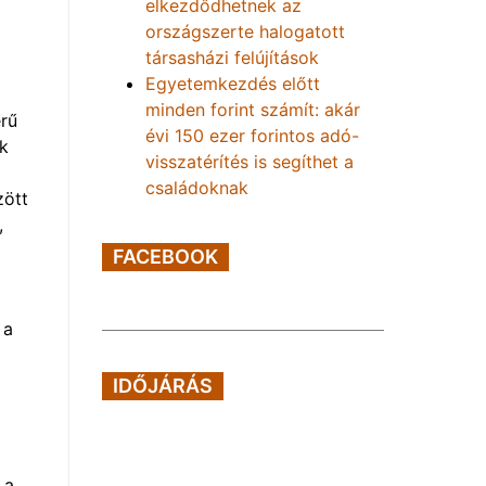
elkezdődhetnek az
országszerte halogatott
társasházi felújítások
Egyetemkezdés előtt
minden forint számít: akár
erű
évi 150 ezer forintos adó-
k
visszatérítés is segíthet a
családoknak
zött
,
FACEBOOK
 a
IDŐJÁRÁS
 a