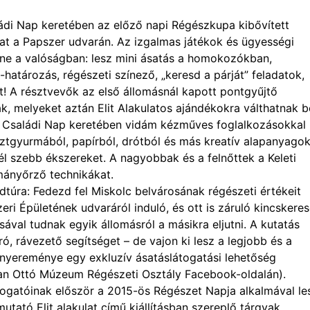
ádi Nap keretében az előző napi Régészkupa kibővített
at a Papszer udvarán. Az izgalmas játékok és ügyességi
enne a valóságban: lesz mini ásatás a homokozókban,
-határozás, régészeti színező, „keresd a párját” feladatok,
! A résztvevők az első állomásnál kapott pontgyűjtő
ak, melyeket aztán Elit Alakulatos ajándékokra válthatnak b
 Családi Nap keretében vidám kézműves foglalkozásokkal
sztgyurmából, papírból, drótból és más kreatív alapanyago
l szebb ékszereket. A nagyobbak és a felnőttek a Keleti
mányőrző technikákat.
túra: Fedezd fel Miskolc belvárosának régészeti értékeit
 Épületének udvaráról induló, és ott is záruló kincskere
val tudnak egyik állomásról a másikra eljutni. A kutatás
 rávezető segítséget – de vajon ki lesz a legjobb és a
 nyereménye egy exkluzív ásatáslátogatási lehetőség
man Ottó Múzeum Régészeti Osztály Facebook-oldalán).
ogatóinak először a 2015-ös Régészet Napja alkalmával le
utató Elit alakulat című kiállításban szereplő tárgyak