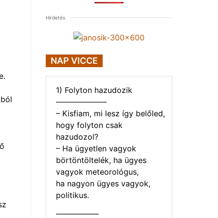
Hirdetés
NAP VICCE
e.
1) Folyton hazudozik
kból
——————–
– Kisfiam, mi lesz így belőled,
hogy folyton csak
hazudozol?
ső
– Ha ügyetlen vagyok
börtöntöltelék, ha ügyes
vagyok meteorológus,
ha nagyon ügyes vagyok,
politikus.
sz
—————–