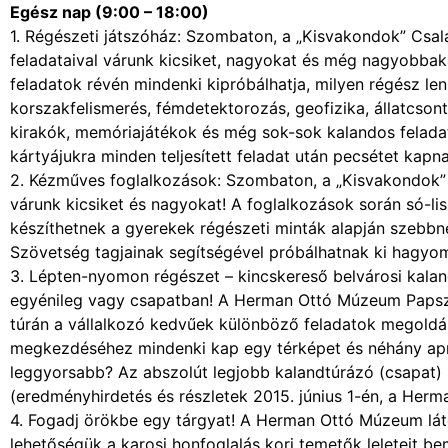
Egész nap (9:00 – 18:00)
1. Régészeti játszóház: Szombaton, a „Kisvakondok” Csal
feladataival várunk kicsiket, nagyokat és még nagyobbak
feladatok révén mindenki kipróbálhatja, milyen régész l
korszakfelismerés, fémdetektorozás, geofizika, állatcsont
kirakók, memóriajátékok és még sok-sok kalandos feladat
kártyájukra minden teljesített feladat után pecsétet kapn
2. Kézműves foglalkozások: Szombaton, a „Kisvakondok”
várunk kicsiket és nagyokat! A foglalkozások során só-li
készíthetnek a gyerekek régészeti minták alapján szebbné
Szövetség tagjainak segítségével próbálhatnak ki hagyo
3. Lépten-nyomon régészet – kincskereső belvárosi kaland
egyénileg vagy csapatban! A Herman Ottó Múzeum Papszeri
túrán a vállalkozó kedvűek különböző feladatok megoldásá
megkezdéséhez mindenki kap egy térképet és néhány apró,
leggyorsabb? Az abszolút legjobb kalandtúrázó (csapat)
(eredményhirdetés és részletek 2015. június 1-én, a Her
4. Fogadj örökbe egy tárgyat! A Herman Ottó Múzeum lát
lehetőségük a karosi honfoglalás kori temetők leleteit bem