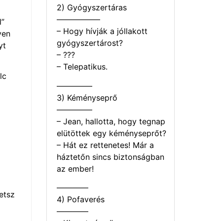
2) Gyógyszertáras
—————–
l”
– Hogy hívják a jóllakott
ven
gyógyszertárost?
yt
– ???
– Telepatikus.
lc
————–
3) Kéményseprő
————–
– Jean, hallotta, hogy tegnap
elütöttek egy kéményseprőt?
– Hát ez rettenetes! Már a
háztetőn sincs biztonságban
az ember!
————
etsz
4) Pofaverés
————