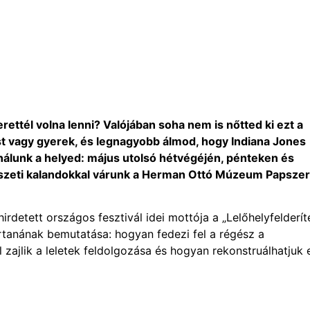
ttél volna lenni? Valójában soha nem is nőtted ki ezt a
 vagy gyerek, és legnagyobb álmod, hogy Indiana Jones
nálunk a helyed: május utolsó hétvégéjén, pénteken és
zeti kalandokkal várunk a Herman Ottó Múzeum Papszer
detett országos fesztivál idei mottója a „Lelőhelyfelderít
tanának bemutatása: hogyan fedezi fel a régész a
 zajlik a leletek feldolgozása és hogyan rekonstruálhatjuk