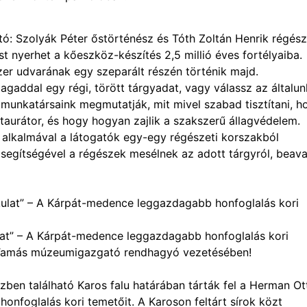
ató: Szolyák Péter őstörténész és Tóth Zoltán Henrik régész
t nyerhet a kőeszköz-készítés 2,5 millió éves fortélyaiba.
zer udvarának egy szeparált részén történik majd.
agaddal egy régi, törött tárgyadat, vagy válassz az általun
mi munkatársaink megmutatják, mit mivel szabad tisztítani, h
aurátor, és hogy hogyan zajlik a szakszerű állagvédelem.
 alkalmával a látogatók egy-egy régészeti korszakból
egítségével a régészek mesélnek az adott tárgyról, beava
Alakulat” – A Kárpát-medence leggazdagabb honfoglalás kori
kulat” – A Kárpát-medence leggazdagabb honfoglalás kori
tai Tamás múzeumigazgató rendhagyó vezetésében!
en található Karos falu határában tárták fel a Herman Ot
foglalás kori temetőit. A Karoson feltárt sírok közt