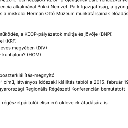
encia alkalmával Bükki Nemzeti Park Igazgatóság, a gyöng
és a miskolci Herman Ottó Múzeum munkatársainak előadás
űködés, a KEOP-pályázatok múltja és jövője (BNPI)
ei (KRF)
Heves megyében (DIV)
gy kunhalom? (HOM)
oszterkiállítás-megnyitó
ímű, látványos időszaki kiállítás tablói a 2015. február 1
arországi Regionális Régészeti Konferencián bemutatott
l régészetpártolói elismerő oklevelek átadására is.