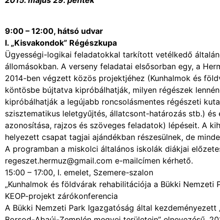
2015. május 29. péntek
9:00 – 12:00, hátsó udvar
I. „Kisvakondok” Régészkupa
Ügyességi-logikai feladatokkal tarkított vetélkedő általá
állomásokban. A verseny feladatai elsősorban egy, a H
2014-ben végzett közös projektjéhez (Kunhalmok és földv
köntösbe bújtatva kipróbálhatják, milyen régészek lenné
kipróbálhatják a legújabb roncsolásmentes régészeti kuta
szisztematikus leletgyűjtés, állatcsont-határozás stb.) é
azonosítása, rajzos és szöveges feladatok) lépéseit. A k
helyezett csapat tagjai ajándékban részesülnek, de minde
A programban a miskolci általános iskolák diákjai előzete
regeszet.hermuz@gmail.com e-mailcímen kérhető.
15:00 – 17:00, I. emelet, Szemere-szalon
„Kunhalmok és földvárak rehabilitációja a Bükki Nemzeti
KEOP-projekt zárókonferencia
A Bükki Nemzeti Park Igazgatóság által kezdeményezett „
Borsod-Abaúj-Zemplén megyei területein” elnevezésű, 20