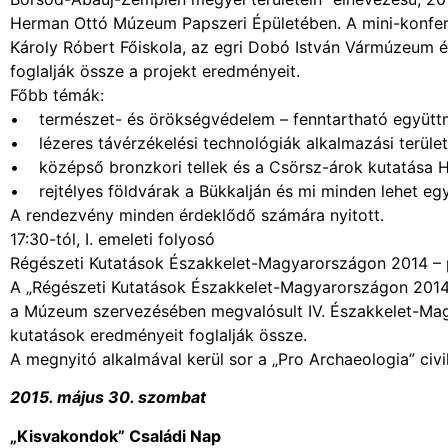
Herman Ottó Múzeum Papszeri Épületében. A mini-konfer
Károly Róbert Főiskola, az egri Dobó István Vármúzeum 
foglalják össze a projekt eredményeit.
Főbb témák:
• természet- és örökségvédelem – fenntartható együttm
• lézeres távérzékelési technológiák alkalmazási terület
• középső bronzkori tellek és a Csörsz-árok kutatása 
• rejtélyes földvárak a Bükkalján és mi minden lehet e
A rendezvény minden érdeklődő számára nyitott.
17:30-tól, I. emeleti folyosó
Régészeti Kutatások Északkelet-Magyarországon 2014 – p
A „Régészeti Kutatások Északkelet-Magyarországon 2014” c
a Múzeum szervezésében megvalósult IV. Északkelet-Magy
kutatások eredményeit foglalják össze.
A megnyitó alkalmával kerül sor a „Pro Archaeologia” civi
2015. május 30. szombat
„Kisvakondok” Családi Nap