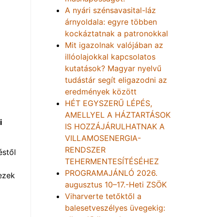
A nyári szénsavasital-láz
árnyoldala: egyre többen
kockáztatnak a patronokkal
Mit igazolnak valójában az
illóolajokkal kapcsolatos
kutatások? Magyar nyelvű
tudástár segít eligazodni az
eredmények között
HÉT EGYSZERŰ LÉPÉS,
AMELLYEL A HÁZTARTÁSOK
i
IS HOZZÁJÁRULHATNAK A
VILLAMOSENERGIA-
RENDSZER
éstől
TEHERMENTESÍTÉSÉHEZ
PROGRAMAJÁNLÓ 2026.
 ezek
augusztus 10–17.-Heti ZSÖK
Viharverte tetőktől a
balesetveszélyes üvegekig: