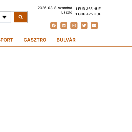
2026. 08. 8. szombat
1 EUR 365 HUF
László
1 GBP 425 HUF
SPORT
GASZTRO
BULVÁR