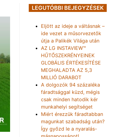
LEGUTÓBBI BEJEGYZÉSEK
Eljött az ideje a váltásnak –
ide vezet a műsorvezetők
útja a Palikék Világa után
AZ LG INSTAVIEW™
HŰTŐSZEKRÉNYEINEK
GLOBÁLIS ÉRTÉKESÍTÉSE
MEGHALADTA AZ 5,3
MILLIÓ DARABOT
A dolgozók 94 százaléka
fáradtsággal küzd, mégis
csak minden hatodik kér
munkahelyi segítséget
Miért érezzük fáradtabban
magunkat szabadság után?
Így győzd le a nyaralás-
másnaposságot!