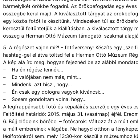
bármelyikét örökbe fogadni. Az örökbefogadás egy éves 
összegbe kerül majd. A kiválasztott tárgyat az örökbefog
egy közös fotót is készítünk. Mindezeken túl az örökbefo
keresztül feltüntetjük a kiállításban, a kiválasztott tárgy
összeg a Herman Ottó Múzeum támogatói szakmai alapját
5. A régészet vajon mi?! – fotóverseny: Készíts egy „szel
hashtag-gel ellátva töltsd fel a Herman Ottó Múzeum Rég
A kép alá írd meg, hogyan fejeznéd be az alábbi mondato
– Ha én régész lennék…
– Ez valójában nem más, mint…
– Mindenki azt hiszi, hogy…
– Én csak egy dologra vagyok kíváncsi:…
– Sosem gondoltam volna, hogy…
A legfrappánsabb fotó és képaláírás szerzője egy éves cs
Feltöltési határidő: 2015. május 31. (vasárnap) éjfél. Ered
6. Bújj elődeink bőrébe! – fotósarok: Változz át a múlt e
a múlt embereinek világába. Ne hagyd otthon a fényképe
légifotónkról sem, mely 13:30-kor készül a múzeumhoz kö