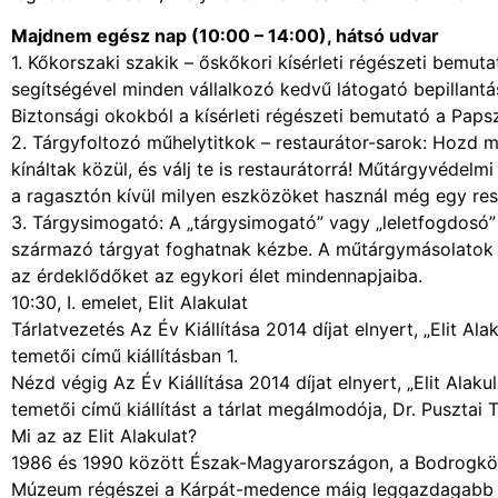
Majdnem egész nap (10:00 – 14:00), hátsó udvar
1. Kőkorszaki szakik – őskőkori kísérleti régészeti bemut
segítségével minden vállalkozó kedvű látogató bepillantás
Biztonsági okokból a kísérleti régészeti bemutató a Paps
2. Tárgyfoltozó műhelytitkok – restaurátor-sarok: Hozd m
kínáltak közül, és válj te is restaurátorrá! Műtárgyvédel
a ragasztón kívül milyen eszközöket használ még egy rest
3. Tárgysimogató: A „tárgysimogató” vagy „leletfogdosó”
származó tárgyat foghatnak kézbe. A műtárgymásolatok s
az érdeklődőket az egykori élet mindennapjaiba.
10:30, I. emelet, Elit Alakulat
Tárlatvezetés Az Év Kiállítása 2014 díjat elnyert, „Elit 
temetői című kiállításban 1.
Nézd végig Az Év Kiállítása 2014 díjat elnyert, „Elit Ala
temetői című kiállítást a tárlat megálmodója, Dr. Pusz
Mi az az Elit Alakulat?
1986 és 1990 között Észak-Magyarországon, a Bodrogközb
Múzeum régészei a Kárpát-medence máig leggazdagabb hon