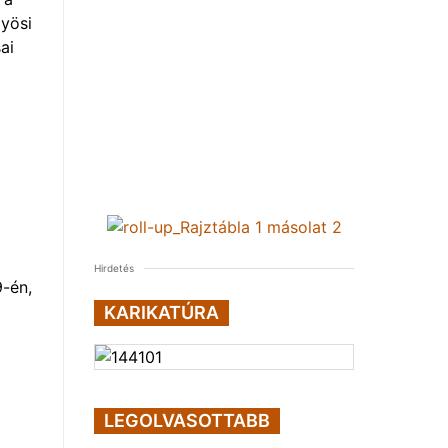
yösi
ai
Hirdetés
9-én,
KARIKATÚRA
LEGOLVASOTTABB