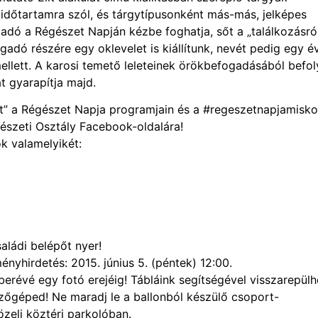
időtartamra szól, és tárgytípusonként más-más, jelképes
adó a Régészet Napján kézbe foghatja, sőt a „találkozásró
gadó részére egy oklevelet is kiállítunk, nevét pedig egy é
 mellett. A karosi temető leleteinek örökbefogadásából befol
 gyarapítja majd.
fit” a Régészet Napja programjain és a #regeszetnapjamisko
észeti Osztály Facebook-oldalára!
k valamelyikét:
aládi belépőt nyer!
ményhirdetés: 2015. június 5. (péntek) 12:00.
mberévé egy fotó erejéig! Tábláink segítségével visszarepülh
zőgéped! Ne maradj le a ballonból készülő csoport-
zeli köztéri parkolóban.