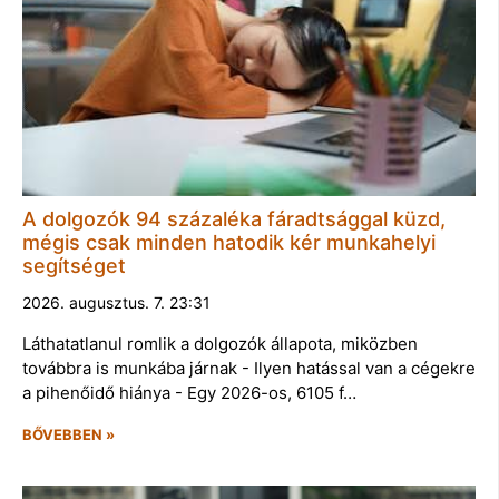
A dolgozók 94 százaléka fáradtsággal küzd,
mégis csak minden hatodik kér munkahelyi
segítséget
2026. augusztus. 7. 23:31
Láthatatlanul romlik a dolgozók állapota, miközben
továbbra is munkába járnak - Ilyen hatással van a cégekre
a pihenőidő hiánya - Egy 2026-os, 6105 f…
BŐVEBBEN »