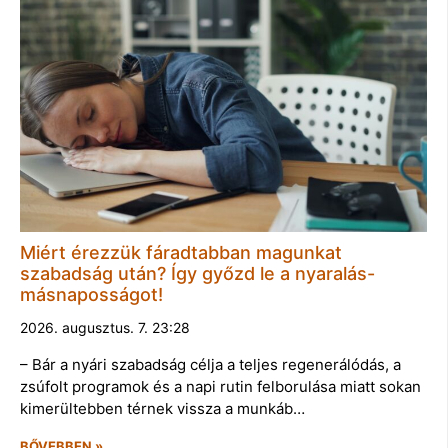
Miért érezzük fáradtabban magunkat
szabadság után? Így győzd le a nyaralás-
másnaposságot!
2026. augusztus. 7. 23:28
– Bár a nyári szabadság célja a teljes regenerálódás, a
zsúfolt programok és a napi rutin felborulása miatt sokan
kimerültebben térnek vissza a munkáb…
BŐVEBBEN »