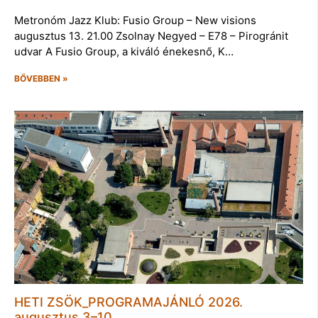
Metronóm Jazz Klub: Fusio Group – New visions
augusztus 13. 21.00 Zsolnay Negyed – E78 – Pirogránit
udvar A Fusio Group, a kiváló énekesnő, K…
BŐVEBBEN »
HETI ZSÖK_PROGRAMAJÁNLÓ 2026.
augusztus 3–10.