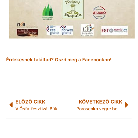
Érdekesnek találtad? Oszd meg a Facebookon!
ELŐZŐ CIKK
KÖVETKEZŐ CIKK
V.Ősfa-fesztivál Bükkábrányban
Porosenko végre bevallotta: Ukrajnában nincsen helye a nemzetiségeknek