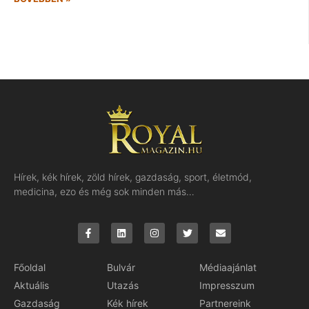
Hírek, kék hírek, zöld hírek, gazdaság, sport, életmód,
medicina, ezo és még sok minden más…
Főoldal
Bulvár
Médiaajánlat
Aktuális
Utazás
Impresszum
Gazdaság
Kék hírek
Partnereink