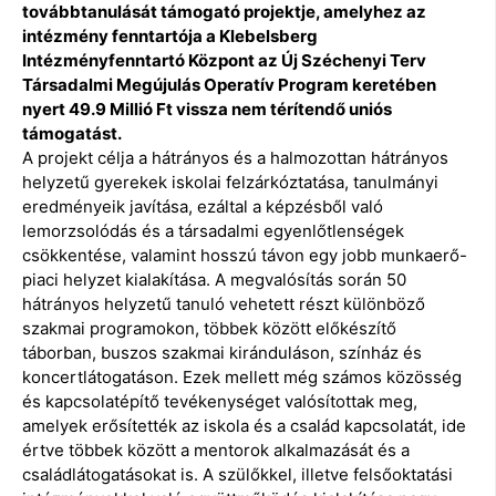
továbbtanulását támogató projektje, amelyhez az
intézmény fenntartója a Klebelsberg
Intézményfenntartó Központ az Új Széchenyi Terv
Társadalmi Megújulás Operatív Program keretében
nyert 49.9 Millió Ft vissza nem térítendő uniós
támogatást.
A projekt célja a hátrányos és a halmozottan hátrányos
helyzetű gyerekek iskolai felzárkóztatása, tanulmányi
eredményeik javítása, ezáltal a képzésből való
lemorzsolódás és a társadalmi egyenlőtlenségek
csökkentése, valamint hosszú távon egy jobb munkaerő-
piaci helyzet kialakítása. A megvalósítás során 50
hátrányos helyzetű tanuló vehetett részt különböző
szakmai programokon, többek között előkészítő
táborban, buszos szakmai kiránduláson, színház és
koncertlátogatáson. Ezek mellett még számos közösség
és kapcsolatépítő tevékenységet valósítottak meg,
amelyek erősítették az iskola és a család kapcsolatát, ide
értve többek között a mentorok alkalmazását és a
családlátogatásokat is. A szülőkkel, illetve felsőoktatási