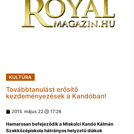
KULTÚRA
Továbbtanulást erősítő
kezdeményezések a Kandóban!
2015. május 22.
17:26
Hamarosan befejeződik a Miskolci Kandó Kálmán
Szakközépiskola hátrányos helyzetű diákok