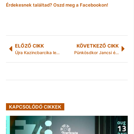
Érdekesnek találtad? Oszd meg a Facebookon!
ELŐZŐ CIKK
KÖVETKEZŐ CIKK
Újra Kazincbarcika lett a legsportosabb város
Pünkösdkor Jancsi és Juliska
KAPCSOLÓDÓ CIKKEK