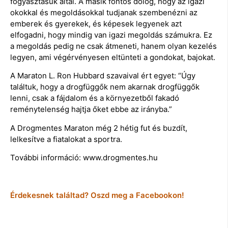
fogyasztásuk által. A másik fontos dolog, hogy az igazi
okokkal és megoldásokkal tudjanak szembenézni az
emberek és gyerekek, és képesek legyenek azt
elfogadni, hogy mindig van igazi megoldás számukra. Ez
a megoldás pedig ne csak átmeneti, hanem olyan kezelés
legyen, ami végérvényesen eltünteti a gondokat, bajokat.
A Maraton L. Ron Hubbard szavaival ért egyet: “Úgy
találtuk, hogy a drogfüggők nem akarnak drogfüggők
lenni, csak a fájdalom és a környezetből fakadó
reménytelenség hajtja őket ebbe az irányba.”
A Drogmentes Maraton még 2 hétig fut és buzdít,
lelkesítve a fiatalokat a sportra.
További információ: www.drogmentes.hu
Érdekesnek találtad? Oszd meg a Facebookon!