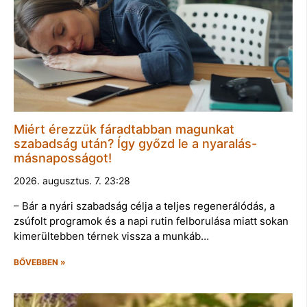
Miért érezzük fáradtabban magunkat
szabadság után? Így győzd le a nyaralás-
másnaposságot!
2026. augusztus. 7. 23:28
– Bár a nyári szabadság célja a teljes regenerálódás, a
zsúfolt programok és a napi rutin felborulása miatt sokan
kimerültebben térnek vissza a munkáb…
BŐVEBBEN »