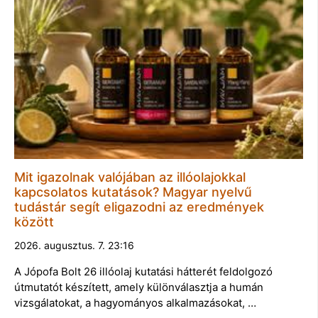
Mit igazolnak valójában az illóolajokkal
kapcsolatos kutatások? Magyar nyelvű
tudástár segít eligazodni az eredmények
között
2026. augusztus. 7. 23:16
A Jópofa Bolt 26 illóolaj kutatási hátterét feldolgozó
útmutatót készített, amely különválasztja a humán
vizsgálatokat, a hagyományos alkalmazásokat, …