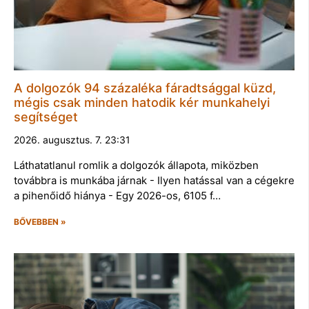
A dolgozók 94 százaléka fáradtsággal küzd,
mégis csak minden hatodik kér munkahelyi
segítséget
2026. augusztus. 7. 23:31
Láthatatlanul romlik a dolgozók állapota, miközben
továbbra is munkába járnak - Ilyen hatással van a cégekre
a pihenőidő hiánya - Egy 2026-os, 6105 f…
BŐVEBBEN »