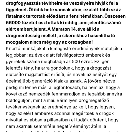
drogfogyasztás tévhiteire és veszélyeire hívják fel a
figyelmet. Ötödik hete vannak úton, ezalatt több száz
fiatalnak tartottak előadást a fenti témákban. Összesen
56000 füzetet osztottak ki eddig, ami jelentős számú
elért embert jelent. A Maraton 14. éve áll ki a
drogmentesség mellett, a sikereikhez hasonlítható
mozgalom nincs még egy az országban!
Kitartó munkájukat a kimagasló eredményeik mutatják a
legjobban: az évek alatt felvilágosított emberek és
gyerekek száma meghaladja az 500 ezret. Ez igen
jelentős tény, ha arra gondolunk, hogy a drogozást
elutasító magatartást erősíti, és növeli az esélyét egy
épelméjűbb generáció kialakulásnak. A jövőre nézve
pedig mi lenne más a legfontosabb, ha nem az, hogy a
következő nemzedék fennmaradjon és legalább annyira
boldoguljon, mint a mai. Bármilyen drogmegelőző
tevékenységnek az eredménye az kell, hogy legyen,
hogy az elért emberek azonnal megértsék a drogok
mivoltát és abban a pillanatban el tudják dönteni, hogy
nem akarnak semmiféle negatív élményt átélni a