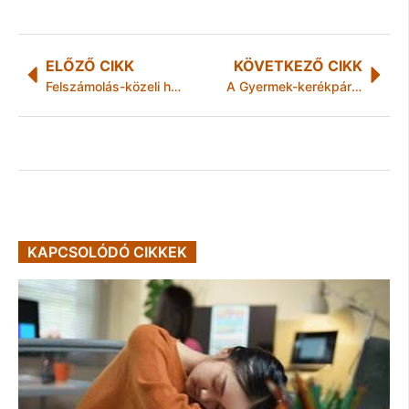
ELŐZŐ CIKK
KÖVETKEZŐ CIKK
Felszámolás-közeli helyzetben a Miskolci Piac Zrt – A város ígéri: nem veszítik el megélhetésüket az árusok
A Gyermek-kerékpárosok KRESZ-program
KAPCSOLÓDÓ CIKKEK