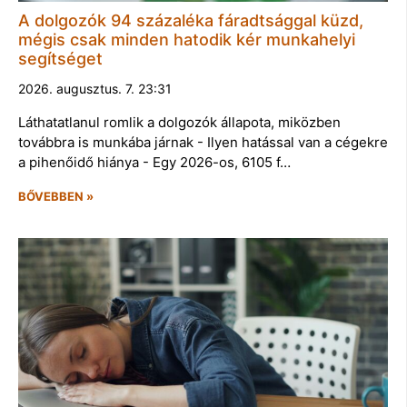
A dolgozók 94 százaléka fáradtsággal küzd,
mégis csak minden hatodik kér munkahelyi
segítséget
2026. augusztus. 7. 23:31
Láthatatlanul romlik a dolgozók állapota, miközben
továbbra is munkába járnak - Ilyen hatással van a cégekre
a pihenőidő hiánya - Egy 2026-os, 6105 f…
BŐVEBBEN »