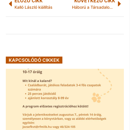
ELŐZŐ CIKK
KÖVETKEZŐ CIKK
Kalló László kiállítás
Háború a Társadalom ellen
KAPCSOLÓDÓ CIKKEK