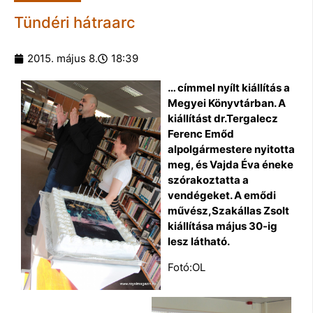
Tündéri hátraarc
2015. május 8.
18:39
… címmel nyílt kiállítás a
Megyei Könyvtárban. A
kiállítást dr.Tergalecz
Ferenc Emőd
alpolgármestere nyitotta
meg, és Vajda Éva éneke
szórakoztatta a
vendégeket. A emődi
művész,Szakállas Zsolt
kiállítása május 30-ig
lesz látható.
Fotó:OL