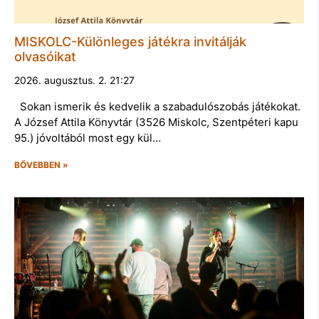
MISKOLC-Különleges játékra invitálják
olvasóikat
2026. augusztus. 2. 21:27
Sokan ismerik és kedvelik a szabadulószobás játékokat.
A József Attila Könyvtár (3526 Miskolc, Szentpéteri kapu
95.) jóvoltából most egy kül…
BŐVEBBEN »