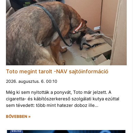
Toto megint tarolt -NAV sajtóinformáció
2026. augusztus. 6. 00:10
Még ki sem nyitották a ponyvát, Toto már jelzett. A
cigaretta- és kábítószerkereső szolgálati kutya ezúttal
sem tévedett: több mint hatezer doboz ille…
BŐVEBBEN »