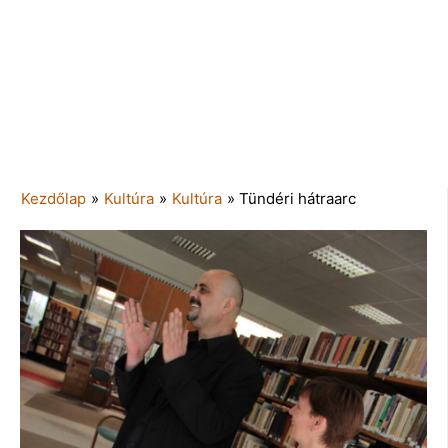
Kezdőlap
»
Kultúra
»
Kultúra
»
Tündéri hátraarc