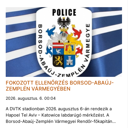
FOKOZOTT ELLENŐRZÉS BORSOD-ABAÚJ-
ZEMPLÉN VÁRMEGYÉBEN
2026. augusztus. 6. 00:04
A DVTK stadionban 2026. augusztus 6-án rendezik a
Hapoel Tel Aviv – Katowice labdarúgó mérkőzést. A
Borsod-Abaúj-Zemplén Vármegyei Rendőr-főkapitán…