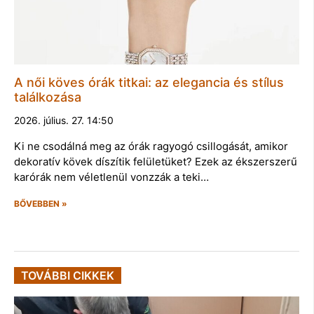
A női köves órák titkai: az elegancia és stílus
találkozása
2026. július. 27. 14:50
Ki ne csodálná meg az órák ragyogó csillogását, amikor
dekoratív kövek díszítik felületüket? Ezek az ékszerszerű
karórák nem véletlenül vonzzák a teki…
BŐVEBBEN »
TOVÁBBI CIKKEK