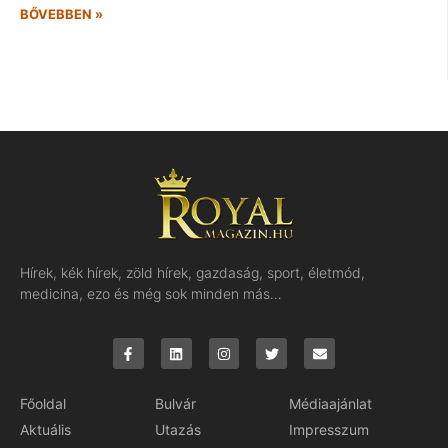
BŐVEBBEN »
Hírek, kék hírek, zöld hírek, gazdaság, sport, életmód,
medicina, ezo és még sok minden más…
Főoldal
Bulvár
Médiaajánlat
Aktuális
Utazás
Impresszum