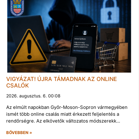
VIGYÁZAT! ÚJRA TÁMADNAK AZ ONLINE
CSALÓK
2026. augusztus. 6. 00:08
Az elmúlt napokban Győr-Moson-Sopron vármegyében
ismét több online csalás miatt érkezett feljelentés a
rendőrségre. Az elkövetők változatos módszerekk…
BŐVEBBEN »