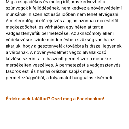
Míg a csapadékos és meleg időjárás kedvezhet a
szúnyogok kifejlődésének, nem kedvez a növényvédelmi
munkának, hiszen azt esős időben nem lehet elvégezni.
A meteorológiai előrejelzés alapján azonban ma estétől
megkezdődhet, és várhatóan egy héten át tart a
vadgesztenyefák permetezése. Az aknázómoly elleni
védekezésre szinte minden évben szükség van ha azt
akarjuk, hogy a gesztenyefák továbbra is díszei legyenek
a városnak. A növényvédelmet végző alvállalkozó
közlése szerint a felhasznált permetszer a méhekre
mérsékelten veszélyes. A permetezést a vadgesztenyés
fasorok esti és hajnali órákban kapják meg,
permetezőágyúból, a folyamatot hanghatás kísérheti.
Érdekesnek találtad? Oszd meg a Facebookon!