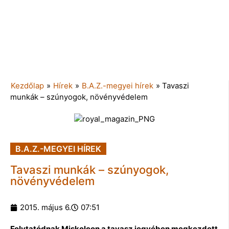
Kezdőlap
»
Hírek
»
B.A.Z.-megyei hírek
»
Tavaszi
munkák – szúnyogok, növényvédelem
B.A.Z.-MEGYEI HÍREK
Tavaszi munkák – szúnyogok,
növényvédelem
2015. május 6.
07:51
Folytatódnak Miskolcon a tavasz jegyében megkezdett