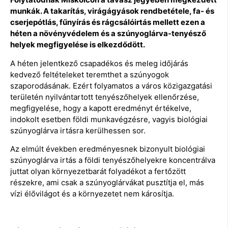
munkák. A takarítás, virágágyások rendbetétele, fa- és
cserjepótlás, fűnyírás és rágcsálóirtás mellett ezen a
héten a növényvédelem és a szúnyoglárva-tenyésző
helyek megfigyelése is elkezdődött.
A héten jelentkező csapadékos és meleg időjárás
kedvező feltételeket teremthet a szúnyogok
szaporodásának. Ezért folyamatos a város közigazgatási
területén nyilvántartott tenyészőhelyek ellenőrzése,
megfigyelése, hogy a kapott eredményt értékelve,
indokolt esetben földi munkavégzésre, vagyis biológiai
szúnyoglárva irtásra kerülhessen sor.
Az elmúlt években eredményesnek bizonyult biológiai
szúnyoglárva irtás a földi tenyészőhelyekre koncentrálva
juttat olyan környezetbarát folyadékot a fertőzött
részekre, ami csak a szúnyoglárvákat pusztítja el, más
vízi élővilágot és a környezetet nem károsítja.