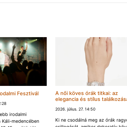
A női köves órák titkai: az
odalmi Fesztivál
elegancia és stílus találkozás
2:28
2026. július. 27. 14:50
ebb irodalmi
Ki ne csodálná meg az órák rag
a a Káli-medencében
csillogását, amikor dekoratív kö