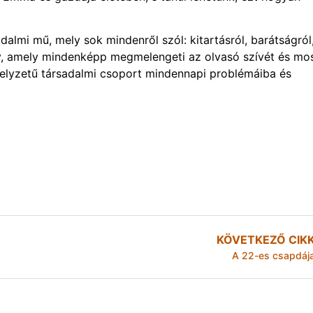
lmi mű, mely sok mindenről szól: kitartásról, barátságról
ny, amely mindenképp megmelengeti az olvasó szívét és mo
helyzetű társadalmi csoport mindennapi problémáiba és
KÖVETKEZŐ CIK
A 22-es csapdáj