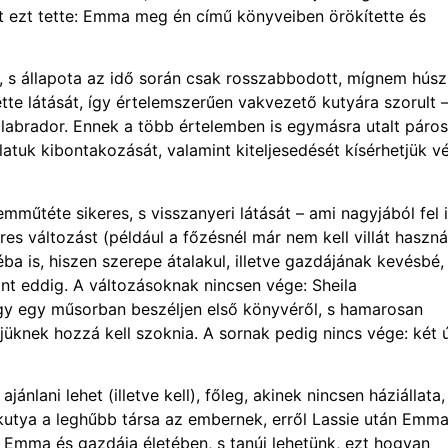
 ezt tette: Emma meg én című könyveiben örökítette és
tt, s állapota az idő során csak rosszabbodott, mígnem húsz
ette látását, így értelemszerűen vakvezető kutyára szorult –
abrador. Ennek a több értelemben is egymásra utalt páro
tuk kibontakozását, valamint kiteljesedését kísérhetjük v
emműtéte sikeres, s visszanyeri látását – ami nagyjából fel i
es változást (például a főzésnél már nem kell villát haszná
 is, hiszen szerepe átalakul, illetve gazdájának kevésbé,
t eddig. A változásoknak nincsen vége: Sheila
ogy egy műsorban beszéljen első könyvéről, s hamarosan
üknek hozzá kell szoknia. A sornak pedig nincs vége: két ú
nlani lehet (illetve kell), főleg, akinek nincsen háziállata,
utya a leghűbb társa az embernek, erről Lassie után Emma
 Emma és gazdája életében, s tanúi lehetünk, ezt hogyan