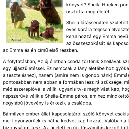
könyvet? Sheila Hocken pont
osztotta meg életét.
Sheila látássérülten születe
éves korára teljesen elveszt
kerül hozzá egy Emma nevű l
az összeszokását és kapcsola
az Emma és én című első részben.
A folytatásban, Az új életben csoda történik Sheilával: sz
egy újjászületéssel. Ez nemcsak a lány életébe hoz gyöker
a teszteléshez), hanem (amire nem is gondolnánk) Emmáéba
pontosabban nem abban a formában lesz rá szüksége, min
médiaszereplővé is válik, ugyanis tv-s meghívást kap, h
népszerűvé válik a Sheila-Emma páros, amihez mindkettőj
négylábú jövevény is érkezik a családba.
Bármilyen ember-állat kapcsolatáról szóló könyvet csakis ajá
mert gyönyörűek (s hátha kedvet kap hozzá). Valóban a k
bizonyságot tesz. Az új életben új időszámítás kezdődött