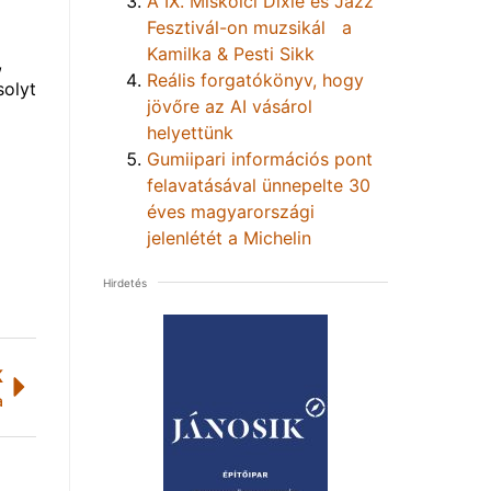
A IX. Miskolci Dixie és Jazz
Fesztivál-on muzsikál a
Kamilka & Pesti Sikk
,
Reális forgatókönyv, hogy
solyt
jövőre az AI vásárol
helyettünk
Gumiipari információs pont
felavatásával ünnepelte 30
éves magyarországi
jelenlétét a Michelin
Hirdetés
K
a