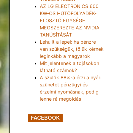
AZ LG ELECTRONICS 600
KW-OS HŰTŐFOLYADÉK-
ELOSZTÓ EGYSÉGE
MEGSZEREZTE AZ NVIDIA
TANÚSÍTÁSÁT
Lehullt a lepel: ha pénzre
van szükségük, tőlük kérnek
leginkább a magyarok
Mit jelentenek a tojásokon
látható számok?
A szülők 88%-a érzi a nyári
szünetet pénzügyi és
érzelmi nyomásnak, pedig
lenne rá megoldás
FACEBOOK