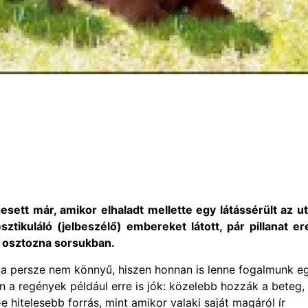
sett már, amikor elhaladt mellette egy látássérült az u
tikuláló (jelbeszélő) embereket látott, pár pillanat er
a osztozna sorsukban.
ba persze nem könnyű, hiszen honnan is lenne fogalmunk e
an a regények például erre is jók: közelebb hozzák a beteg,
e hitelesebb forrás, mint amikor valaki saját magáról ír