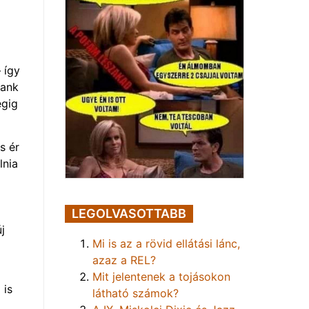
 így
sank
égig
s ér
lnia
LEGOLVASOTTABB
j
Mi is az a rövid ellátási lánc,
azaz a REL?
Mit jelentenek a tojásokon
 is
látható számok?