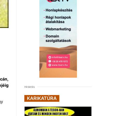
tcán,
ejéig
Hirdetés
KARIKATÚRA
gy