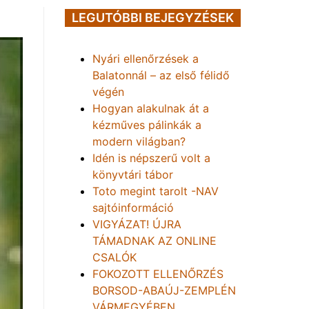
LEGUTÓBBI BEJEGYZÉSEK
Nyári ellenőrzések a
Balatonnál – az első félidő
végén
Hogyan alakulnak át a
kézműves pálinkák a
modern világban?
Idén is népszerű volt a
könyvtári tábor
Toto megint tarolt -NAV
sajtóinformáció
VIGYÁZAT! ÚJRA
TÁMADNAK AZ ONLINE
CSALÓK
FOKOZOTT ELLENŐRZÉS
BORSOD-ABAÚJ-ZEMPLÉN
VÁRMEGYÉBEN