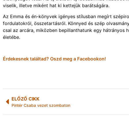
viselik, illetve miként hat ki kettejük barátságára.
Az Emma és én-könyvek igényes stílusban megírt szépiroda
fordulatokról, összetartásról. Könnyed és szép olvasmá
csal az arcára, miközben bepillanthatunk egy hátrányos 
életébe.
Érdekesnek találtad? Oszd meg a Facebookon!
ELŐZŐ CIKK
Pintér Csaba vezet szombaton