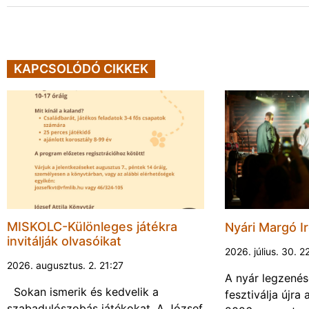
KAPCSOLÓDÓ CIKKEK
MISKOLC-Különleges játékra
Nyári Margó Ir
invitálják olvasóikat
2026. július. 30. 2
2026. augusztus. 2. 21:27
A nyár legzenés
Sokan ismerik és kedvelik a
fesztiválja újr
szabadulószobás játékokat. A József