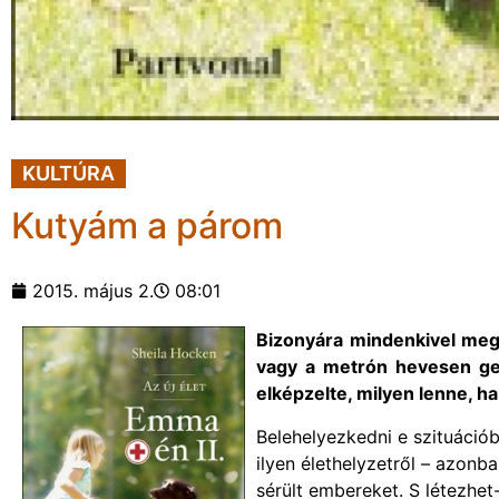
KULTÚRA
Kutyám a párom
2015. május 2.
08:01
Bizonyára mindenkivel mege
vagy a metrón hevesen gesz
elképzelte, milyen lenne, h
Belehelyezkedni e szituáció
ilyen élethelyzetről – azonb
sérült embereket. S létezhet-