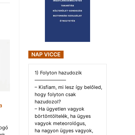
NAP VICCE
1) Folyton hazudozik
——————–
– Kisfiam, mi lesz így belőled,
hogy folyton csak
hazudozol?
a
– Ha ügyetlen vagyok
börtöntöltelék, ha ügyes
vagyok meteorológus,
yogó
ha nagyon ügyes vagyok,
vek