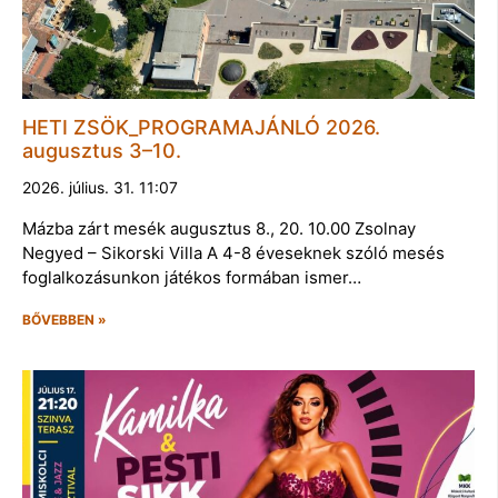
HETI ZSÖK_PROGRAMAJÁNLÓ 2026.
augusztus 3–10.
2026. július. 31. 11:07
Mázba zárt mesék augusztus 8., 20. 10.00 Zsolnay
Negyed – Sikorski Villa A 4-8 éveseknek szóló mesés
foglalkozásunkon játékos formában ismer…
BŐVEBBEN »