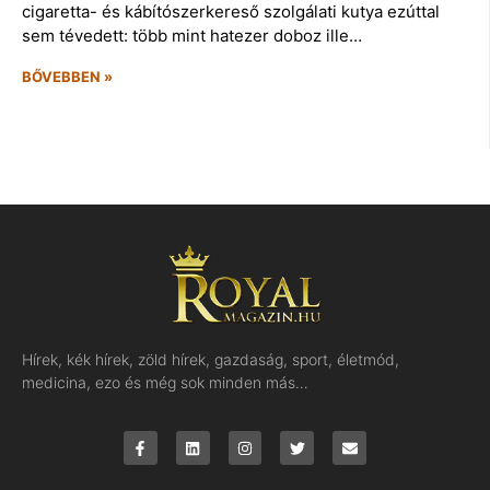
cigaretta- és kábítószerkereső szolgálati kutya ezúttal
sem tévedett: több mint hatezer doboz ille…
BŐVEBBEN »
Hírek, kék hírek, zöld hírek, gazdaság, sport, életmód,
medicina, ezo és még sok minden más…