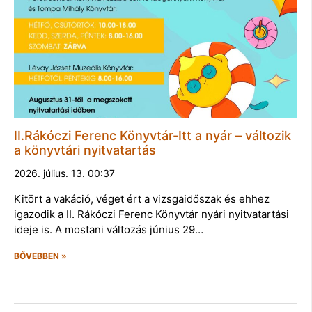
II.Rákóczi Ferenc Könyvtár-Itt a nyár – változik
a könyvtári nyitvatartás
2026. július. 13. 00:37
Kitört a vakáció, véget ért a vizsgaidőszak és ehhez
igazodik a II. Rákóczi Ferenc Könyvtár nyári nyitvatartási
ideje is. A mostani változás június 29…
BŐVEBBEN »