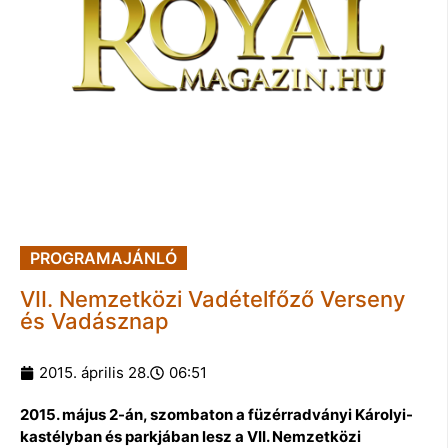
PROGRAMAJÁNLÓ
VII. Nemzetközi Vadételfőző Verseny
és Vadásznap
2015. április 28.
06:51
2015. május 2-án, szombaton a füzérradványi Károlyi-
kastélyban és parkjában lesz a VII. Nemzetközi