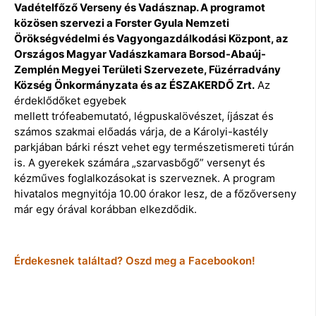
Vadételfőző Verseny és Vadásznap. A programot
közösen szervezi a Forster Gyula Nemzeti
Örökségvédelmi és Vagyongazdálkodási Központ, az
Országos Magyar Vadászkamara Borsod-Abaúj-
Zemplén Megyei Területi Szervezete, Füzérradvány
Község Önkormányzata és az ÉSZAKERDŐ Zrt.
Az
érdeklődőket egyebek
mellett trófeabemutató, légpuskalövészet, íjászat és
számos szakmai előadás várja, de a Károlyi-kastély
parkjában bárki részt vehet egy természetismereti túrán
is. A gyerekek számára „szarvasbőgő” versenyt és
kézműves foglalkozásokat is szerveznek. A program
hivatalos megnyitója 10.00 órakor lesz, de a főzőverseny
már egy órával korábban elkezdődik.
Érdekesnek találtad? Oszd meg a Facebookon!