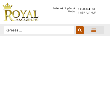
2026. 08. 7. péntek
1 EUR 364 HUF
Ibolya
1 GBP 424 HUF