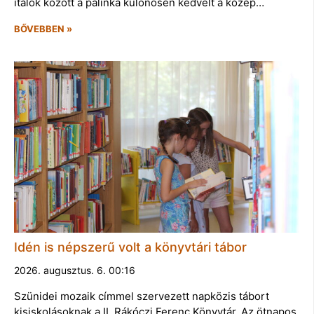
italok között a pálinka különösen kedvelt a közép…
BŐVEBBEN »
Idén is népszerű volt a könyvtári tábor
2026. augusztus. 6. 00:16
Szünidei mozaik címmel szervezett napközis tábort
kisiskolásoknak a II. Rákóczi Ferenc Könyvtár. Az ötnapos