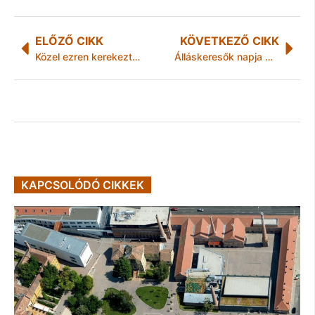
ELŐZŐ CIKK
KÖVETKEZŐ CIKK
Közel ezren kerekeztek a beteg gyermekekért
Álláskeresők napja Miskolcon
KAPCSOLÓDÓ CIKKEK