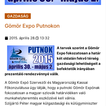
GAZDASÁG
Gömör Expo Putnokon
2015. április 28.
13:32
A tervek szerint a Gömör
Expo fokozatosan a határ
két oldalán fekvő térség
gazdasági lehetőségeit a
befektetők irányában
prezentáló rendezvénnyé válik
.
A Gömör Expó Szervezői és Magyarország Kassai
Főkonzulátusa úgy látják, hogy a putnoki Gömör Expónak
fokozatosan a magyar-szlovák határvidéken való
munkahelyteremtés eszközévé kell válnia.
Szijjártó Péter magyar külgazdasági és külügyminiszter