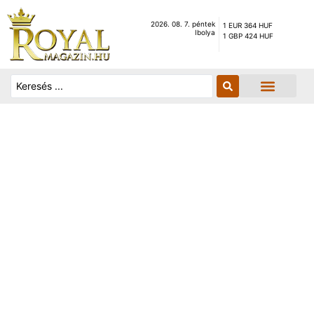
2026. 08. 7. péntek
1 EUR 364 HUF
Ibolya
1 GBP 424 HUF