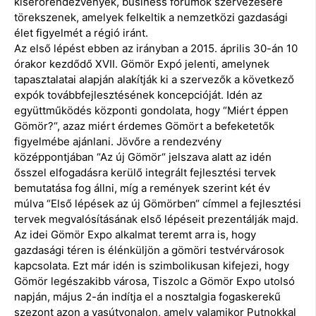
kísérőrendezvények, business fórumok szervezésére
törekszenek, amelyek felkeltik a nemzetközi gazdasági
élet figyelmét a régió iránt.
Az első lépést ebben az irányban a 2015. április 30-án 10
órakor kezdődő XVII. Gömör Expó jelenti, amelynek
tapasztalatai alapján alakítják ki a szervezők a következő
expók továbbfejlesztésének koncepcióját. Idén az
együttműködés központi gondolata, hogy “Miért éppen
Gömör?“, azaz miért érdemes Gömört a befeketetők
figyelmébe ajánlani. Jövőre a rendezvény
középpontjában “Az új Gömör“ jelszava alatt az idén
ősszel elfogadásra kerülő integrált fejlesztési tervek
bemutatása fog állni, míg a remények szerint két év
múlva “Első lépések az új Gömörben“ címmel a fejlesztési
tervek megvalósításának első lépéseit prezentálják majd.
Az idei Gömör Expo alkalmat teremt arra is, hogy
gazdasági téren is élénküljön a gömöri testvérvárosok
kapcsolata. Ezt már idén is szimbolikusan kifejezi, hogy
Gömör legészakibb városa, Tiszolc a Gömör Expo utolsó
napján, május 2-án indítja el a nosztalgia fogaskerekű
szezont azon a vasútvonalon, amely valamikor Putnokkal