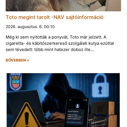
Toto megint tarolt -NAV sajtóinformáció
2026. augusztus. 6. 00:10
Még ki sem nyitották a ponyvát, Toto már jelzett. A
cigaretta- és kábítószerkereső szolgálati kutya ezúttal
sem tévedett: több mint hatezer doboz ille…
BŐVEBBEN »