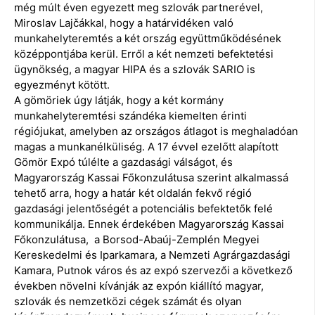
még múlt éven egyezett meg szlovák partnerével,
Miroslav Lajčákkal, hogy a határvidéken való
munkahelyteremtés a két ország együttműködésének
középpontjába kerül. Erről a két nemzeti befektetési
ügynökség, a magyar HIPA és a szlovák SARIO is
egyezményt kötött.
A gömöriek úgy látják, hogy a két kormány
munkahelyteremtési szándéka kiemelten érinti
régiójukat, amelyben az országos átlagot is meghaladóan
magas a munkanélküliség. A 17 évvel ezelőtt alapított
Gömör Expó túlélte a gazdasági válságot, és
Magyarország Kassai Főkonzulátusa szerint alkalmassá
tehető arra, hogy a határ két oldalán fekvő régió
gazdasági jelentőségét a potenciális befektetők felé
kommunikálja. Ennek érdekében Magyarország Kassai
Főkonzulátusa, a Borsod-Abaúj-Zemplén Megyei
Kereskedelmi és Iparkamara, a Nemzeti Agrárgazdasági
Kamara, Putnok város és az expó szervezői a következő
években növelni kívánják az expón kiállító magyar,
szlovák és nemzetközi cégek számát és olyan