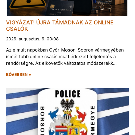
VIGYÁZAT! ÚJRA TÁMADNAK AZ ONLINE
CSALÓK
2026. augusztus. 6. 00:08
Az elmúlt napokban Győr-Moson-Sopron vármegyében
ismét több online csalás miatt érkezett feljelentés a
rendőrségre. Az elkövetők változatos módszerekk…
BŐVEBBEN »