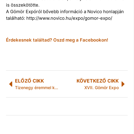
is összekötötte.
A Gömör Expóról bővebb információ a Novico honlapján
található: http://www.novico.hu/expo/gomor-expo/
Érdekesnek találtad? Oszd meg a Facebookon!
ELŐZŐ CIKK
KÖVETKEZŐ CIKK
Tizenegy éremmel kezdett a TVK-Mali TK
XVII. Gömör Expo