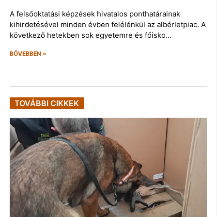
A felsőoktatási képzések hivatalos ponthatárainak
kihirdetésével minden évben felélénkül az albérletpiac. A
következő hetekben sok egyetemre és főisko…
BŐVEBBEN »
TOVÁBBI CIKKEK