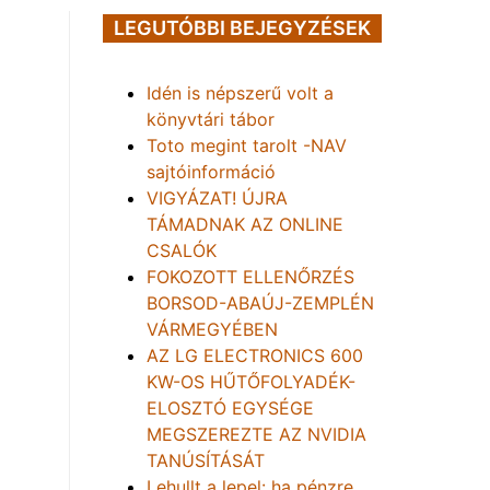
LEGUTÓBBI BEJEGYZÉSEK
Idén is népszerű volt a
könyvtári tábor
Toto megint tarolt -NAV
sajtóinformáció
VIGYÁZAT! ÚJRA
TÁMADNAK AZ ONLINE
CSALÓK
FOKOZOTT ELLENŐRZÉS
BORSOD-ABAÚJ-ZEMPLÉN
VÁRMEGYÉBEN
AZ LG ELECTRONICS 600
KW-OS HŰTŐFOLYADÉK-
ELOSZTÓ EGYSÉGE
MEGSZEREZTE AZ NVIDIA
TANÚSÍTÁSÁT
Lehullt a lepel: ha pénzre