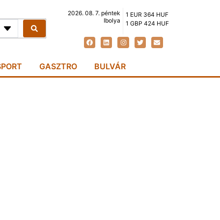
2026. 08. 7. péntek
1 EUR 364 HUF
Ibolya
1 GBP 424 HUF
SPORT
GASZTRO
BULVÁR