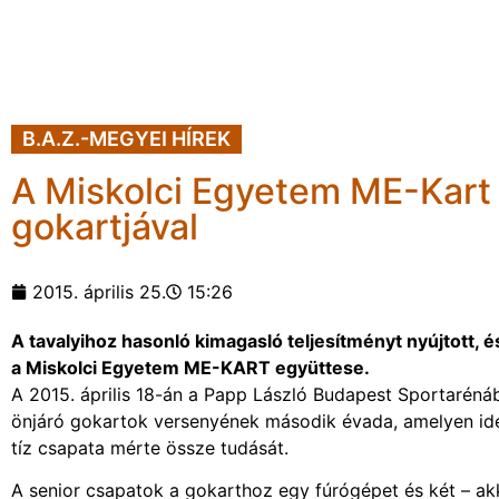
B.A.Z.-MEGYEI HÍREK
A Miskolci Egyetem ME-Kart
gokartjával
2015. április 25.
15:26
A tavalyihoz hasonló kimagasló teljesítményt nyújtott, 
a Miskolci Egyetem ME-KART együttese.
A 2015. április 18-án a Papp László Budapest Sportaréná
önjáró gokartok versenyének második évada, amelyen idén
tíz csapata mérte össze tudását.
A senior csapatok a gokarthoz egy fúrógépet és két – ak