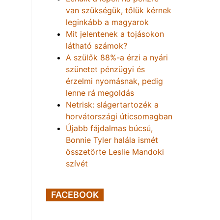
van szükségük, tőlük kérnek
leginkább a magyarok
Mit jelentenek a tojásokon
látható számok?
A szülők 88%-a érzi a nyári
szünetet pénzügyi és
érzelmi nyomásnak, pedig
lenne rá megoldás
Netrisk: slágertartozék a
horvátországi úticsomagban
Újabb fájdalmas búcsú,
Bonnie Tyler halála ismét
összetörte Leslie Mandoki
szívét
FACEBOOK