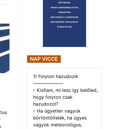
NAP VICCE
1) Folyton hazudozik
——————–
– Kisfiam, mi lesz így belőled,
hogy folyton csak
hazudozol?
– Ha ügyetlen vagyok
tus
börtöntöltelék, ha ügyes
–
vagyok meteorológus,
A