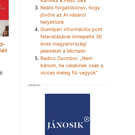
Kamilka & Pesti Sikk
Reális forgatókönyv, hogy
jövőre az AI vásárol
helyettünk
Gumiipari információs pont
felavatásával ünnepelte 30
éves magyarországi
d-
hét
jelenlétét a Michelin
Radics Zsombor: „Nem
bánom, ha valakinek csak a
vicces meleg fiú vagyok”
tó
Hirdetés