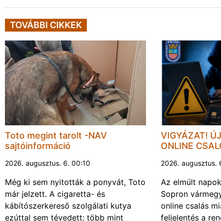
TOVÁBBI CIKKEK
Toto megint tarolt -NAV
VIGYÁZAT! Ú
sajtóinformáció
ONLINE CSA
2026. augusztus. 6. 00:10
2026. augusztus. 
Még ki sem nyitották a ponyvát, Toto
Az elmúlt napo
már jelzett. A cigaretta- és
Sopron vármegy
kábítószerkereső szolgálati kutya
online csalás mi
ezúttal sem tévedett: több mint
feljelentés a re