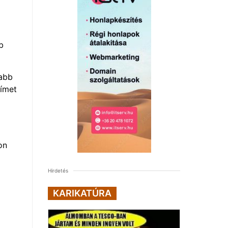
b
sabb
címet
on
Hirdetés
KARIKATÚRA