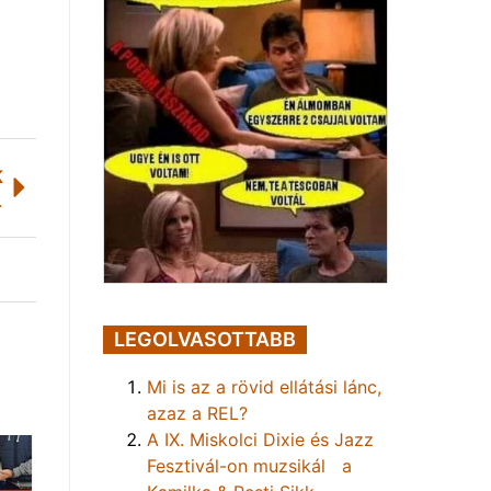
K
új adókulcs
LEGOLVASOTTABB
Mi is az a rövid ellátási lánc,
azaz a REL?
A IX. Miskolci Dixie és Jazz
Fesztivál-on muzsikál a