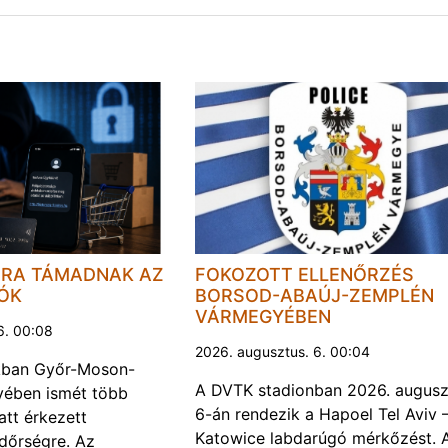
JRA TÁMADNAK AZ
FOKOZOTT ELLENŐRZÉS
LÓK
BORSOD-ABAÚJ-ZEMPLÉN
VÁRMEGYÉBEN
6. 00:08
2026. augusztus. 6. 00:04
kban Győr-Moson-
A DVTK stadionban 2026. augusz
ében ismét több
6-án rendezik a Hapoel Tel Aviv 
att érkezett
Katowice labdarúgó mérkőzést. 
ndőrségre. Az