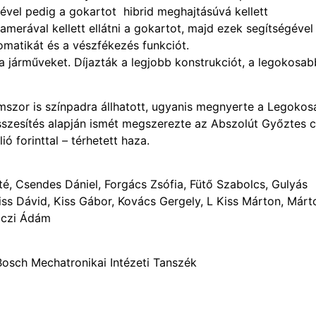
égével pedig a gokartot hibrid meghajtásúvá kellett
amerával kellett ellátni a gokartot, majd ezek segítségével
omatikát és a vészfékezés funkciót.
 járműveket. Díjazták a legjobb konstrukciót, a legokosab
szor is színpadra állhatott, ugyanis megnyerte a Legoko
sszesítés alapján ismét megszerezte az Abszolút Győztes 
ó forinttal – térhetett haza.
té, Csendes Dániel, Forgács Zsófia, Fütő Szabolcs, Gulyás
 Kiss Dávid, Kiss Gábor, Kovács Gergely, L Kiss Márton, Márt
róczi Ádám
osch Mechatronikai Intézeti Tanszék