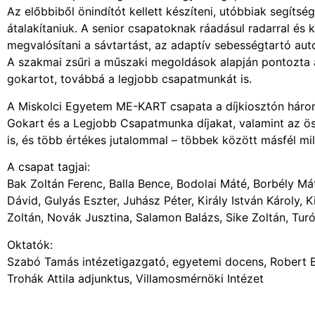
Az előbbiből önindítót kellett készíteni, utóbbiak segíts
átalakítaniuk. A senior csapatoknak ráadásul radarral és k
megvalósítani a sávtartást, az adaptív sebességtartó aut
A szakmai zsűri a műszaki megoldások alapján pontozta a
gokartot, továbbá a legjobb csapatmunkát is.
A Miskolci Egyetem ME-KART csapata a díjkiosztón három
Gokart és a Legjobb Csapatmunka díjakat, valamint az ö
is, és több értékes jutalommal – többek között másfél milli
A csapat tagjai:
Bak Zoltán Ferenc, Balla Bence, Bodolai Máté, Borbély Má
Dávid, Gulyás Eszter, Juhász Péter, Király István Károly,
Zoltán, Novák Jusztina, Salamon Balázs, Sike Zoltán, Tu
Oktatók:
Szabó Tamás intézetigazgató, egyetemi docens, Robert B
Trohák Attila adjunktus, Villamosmérnöki Intézet