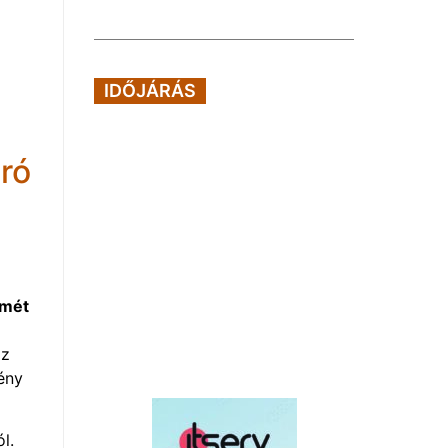
IDŐJÁRÁS
ró
ímét
az
ény
l.