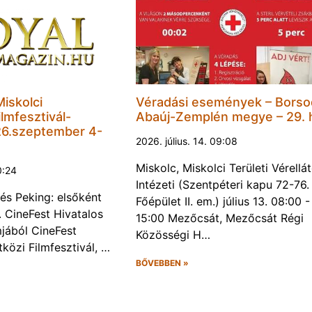
Miskolci
Véradási események – Borso
lmfesztivál-
Abaúj-Zemplén megye – 29. 
6.szeptember 4-
2026. július. 14. 09:08
Miskolc, Miskolci Területi Vérellá
0:24
Intézeti (Szentpéteri kapu 72-76.
és Peking: elsőként
Főépület II. em.) július 13. 08:00 -
. CineFest Hivatalos
15:00 Mezőcsát, Mezőcsát Régi
jából CineFest
Közösségi H…
közi Filmfesztivál, …
BŐVEBBEN »