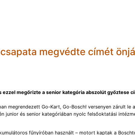
 csapata megvédte címét önjá
és ezzel megőrizte a senior kategória abszolút győztese c
ban megrendezett Go-Kart, Go-Bosch! versenyen zárult le 
 junior és senior kategóriában nyolc felsőoktatási intézm
kumulátoros fűnyíróban használt – motort kaptak a Boschtó