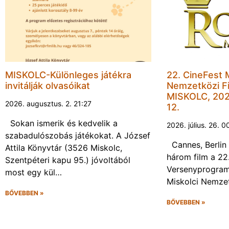
MISKOLC-Különleges játékra
22. CineFest 
invitálják olvasóikat
Nemzetközi Fi
MISKOLC, 202
2026. augusztus. 2. 21:27
12.
Sokan ismerik és kedvelik a
2026. július. 26. 0
szabadulószobás játékokat. A József
Cannes, Berlin 
Attila Könyvtár (3526 Miskolc,
három film a 22
Szentpéteri kapu 95.) jóvoltából
Versenyprogram
most egy kül…
Miskolci Nemzet
BŐVEBBEN »
BŐVEBBEN »