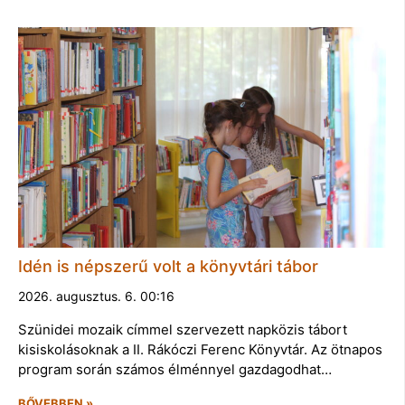
Idén is népszerű volt a könyvtári tábor
2026. augusztus. 6. 00:16
Szünidei mozaik címmel szervezett napközis tábort
kisiskolásoknak a II. Rákóczi Ferenc Könyvtár. Az ötnapos
program során számos élménnyel gazdagodhat…
BŐVEBBEN »