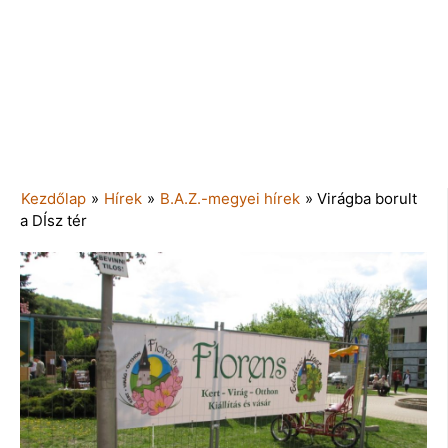
Kezdőlap
»
Hírek
»
B.A.Z.-megyei hírek
»
Virágba borult
a DÍsz tér