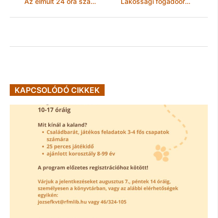
Az elmúlt 24 óra számokban
Lakossági fogadóórán inzultált egy többgyermekes családanyát Deák-Bárdos Mihály
KAPCSOLÓDÓ CIKKEK