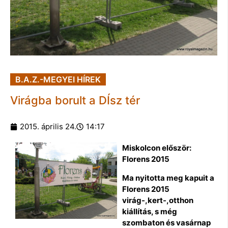
B.A.Z.-MEGYEI HÍREK
Virágba borult a DÍsz tér
2015. április 24.
14:17
Miskolcon először:
Florens 2015
Ma nyitotta meg kapuit a
Florens 2015
virág-,kert-,otthon
kiállítás, s még
szombaton és vasárnap