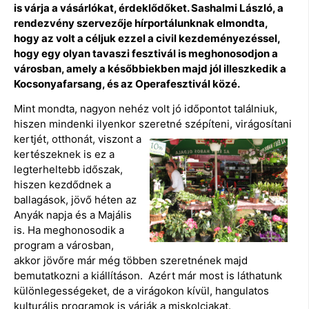
is várja a vásárlókat, érdeklődőket. Sashalmi László, a
rendezvény szervezője hírportálunknak elmondta,
hogy az volt a céljuk ezzel a civil kezdeményezéssel,
hogy egy olyan tavaszi fesztivál is meghonosodjon a
városban, amely a későbbiekben majd jól illeszkedik a
Kocsonyafarsang, és az Operafesztivál közé.
Mint mondta, nagyon nehéz volt jó időpontot találniuk,
hiszen mindenki ilyenkor szeretné szépíteni,
virágosítani
kertjét, otthonát, viszont a
kertészeknek is ez a
legterheltebb időszak,
hiszen kezdődnek a
ballagások, jövő héten az
Anyák napja és a Majális
is. Ha meghonosodik a
program a városban,
akkor jövőre már még többen szeretnének majd
bemutatkozni a kiállításon. Azért már most is láthatunk
különlegességeket, de a virágokon kívül, hangulatos
kulturális programok is várják a miskolciakat.