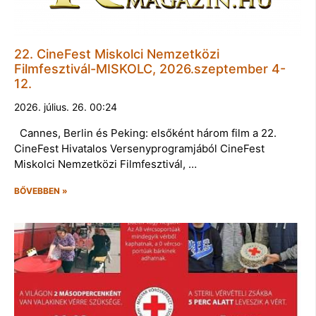
22. CineFest Miskolci Nemzetközi
Filmfesztivál-MISKOLC, 2026.szeptember 4-
12.
2026. július. 26. 00:24
Cannes, Berlin és Peking: elsőként három film a 22.
CineFest Hivatalos Versenyprogramjából CineFest
Miskolci Nemzetközi Filmfesztivál, …
BŐVEBBEN »