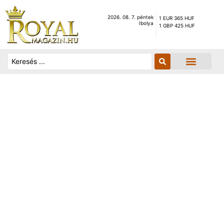
2026. 08. 7. péntek
1 EUR 365 HUF
Ibolya
1 GBP 425 HUF