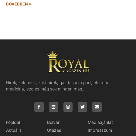
BŐVEBBEN »
Hírek, kék hírek, zöld hírek, gazdaság, sport, életmód,
medicina, ezo és még sok minden más…
Főoldal
Bulvár
Médiaajánlat
Aktuális
Utazás
Impresszum