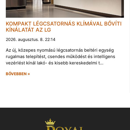
KOMPAKT LÉGCSATORNÁS KLÍMÁVAL BŐVÍTI
KÍNÁLATÁT AZ LG
2026. augusztus. 8. 22:14
Az új, közepes nyomású légcsatornás beltéri egység
rugalmas telepítést, csendes működést és intelligens
vezérlést kínál lakó- és kisebb kereskedelmi t…
BŐVEBBEN »