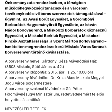
Önkormányzata rendezésében, a térségben
működőhegyközségi tanácsok és a városban
tevékenykedő civil boros szervezetek támogatásával –
úgymint, az Avasi Borút Egyesület, a Görömbölyi
Borbarátok Hagyományőrző Egyesülete, az István
Nádor Borlovagrend, a Miskolczi Borbarátok Közhasznú
Egyesület, a Miskolci Borklub Egyesület, a Miskolczi
Pincék Asztaltársasága, a Szent Márton Borlovagrend –
ismételten megrendezésre kerül Miskolc Város Borának
borversenyen történő kiválasztása.
A borverseny helye: Gárdonyi Géza Művelődési Ház
(3508 Miskolc, Sütő János u. 42.)
A borverseny időpontja: 2015. április 25. 10.00 óra
A borverseny fővédnöke: Dr. Kriza Ákos Miskolc Megyei
Jogú Város polgármestere
A borverseny szakmai fővédnöke: Gál Péter
Földművelésügyi Minisztérium, redetvédelemért felelős
helyettes államtitkár
NEVEZÉSI FELTÉTELEK