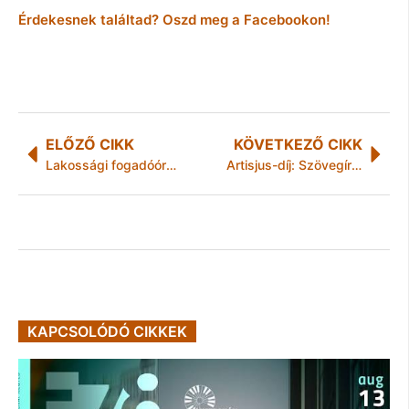
Érdekesnek találtad? Oszd meg a Facebookon!
ELŐZŐ CIKK
KÖVETKEZŐ CIKK
Lakossági fogadóórán inzultált egy többgyermekes családanyát Deák-Bárdos Mihály
Artisjus-díj: Szövegírói életműdíjas Hobo
KAPCSOLÓDÓ CIKKEK