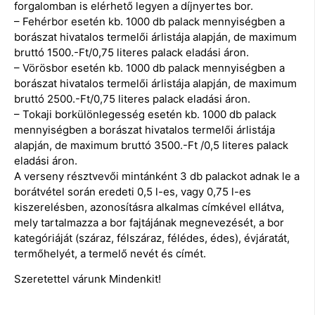
forgalomban is elérhető legyen a díjnyertes bor.
– Fehérbor esetén kb. 1000 db palack mennyiségben a
borászat hivatalos termelői árlistája alapján, de maximum
bruttó 1500.-Ft/0,75 literes palack eladási áron.
– Vörösbor esetén kb. 1000 db palack mennyiségben a
borászat hivatalos termelői árlistája alapján, de maximum
bruttó 2500.-Ft/0,75 literes palack eladási áron.
– Tokaji borkülönlegesség esetén kb. 1000 db palack
mennyiségben a borászat hivatalos termelői árlistája
alapján, de maximum bruttó 3500.-Ft /0,5 literes palack
eladási áron.
A verseny résztvevői mintánként 3 db palackot adnak le a
borátvétel során eredeti 0,5 l-es, vagy 0,75 l-es
kiszerelésben, azonosításra alkalmas címkével ellátva,
mely tartalmazza a bor fajtájának megnevezését, a bor
kategóriáját (száraz, félszáraz, félédes, édes), évjáratát,
termőhelyét, a termelő nevét és címét.
Szeretettel várunk Mindenkit!