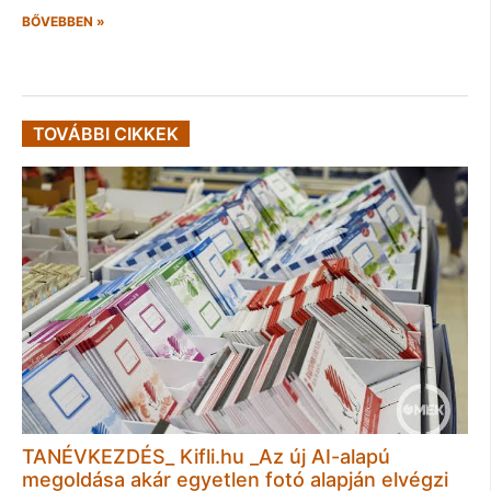
BŐVEBBEN »
TOVÁBBI CIKKEK
TANÉVKEZDÉS_ Kifli.hu _Az új AI-alapú
megoldása akár egyetlen fotó alapján elvégzi