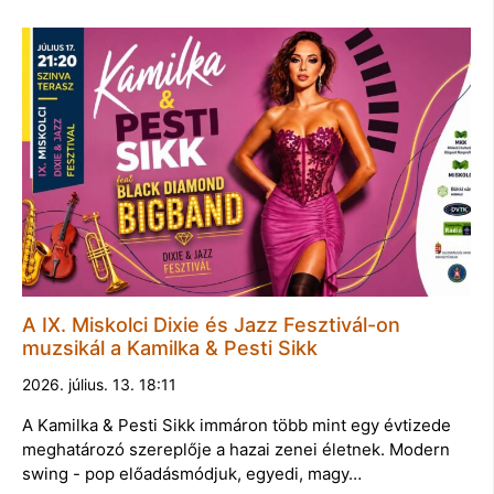
A IX. Miskolci Dixie és Jazz Fesztivál-on
muzsikál a Kamilka & Pesti Sikk
2026. július. 13. 18:11
A Kamilka & Pesti Sikk immáron több mint egy évtizede
meghatározó szereplője a hazai zenei életnek. Modern
swing - pop előadásmódjuk, egyedi, magy…