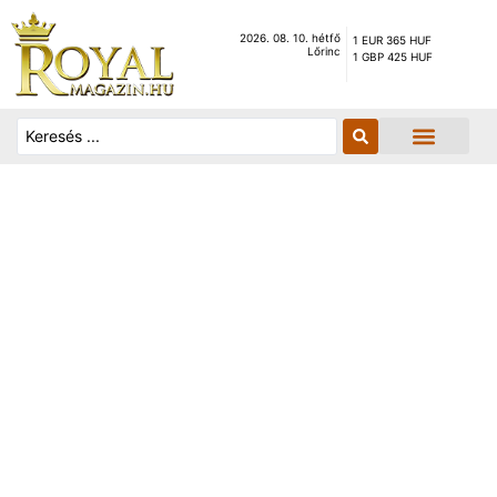
2026. 08. 10. hétfő
1 EUR 365 HUF
Lőrinc
1 GBP 425 HUF