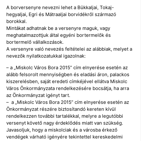
A borversenyre nevezni lehet a Bükkaljai, Tokaj-
hegyaljai, Egri és Mátraaljai borvidékről származó
borokkal.
Mintákat adhatnak be a versenyre maguk, vagy
meghatalmazottjuk által egyéni bortermelők és
bortermelő vállalkozások.
A versenyre való nevezés feltételei az alábbiak, melyet a
nevezők nyilatkozatukkal igazolnak:
– a „Miskolc Város Bora 2015” cím elnyerése esetén az
alább felsorolt mennyiségben és eladási áron, palackos
kiszerelésben, saját eredeti címkéjével ellátva Miskolc
Város Önkormányzata rendelkezésére bocsátja, ha arra
az Önkormányzat igényt tart.
– a „Miskolc Város Bora 2015” cím elnyerése esetén az
Önkormányzat részére biztosítandó kereten kívül
rendelkezzen további tartalékkal, melyre a legutóbbi
versenyt követő nagy érdeklődés miatt van szükség.
Javasoljuk, hogy a miskolciak és a városba érkező
vendégek várható igényére tekintettel kereskedelmi