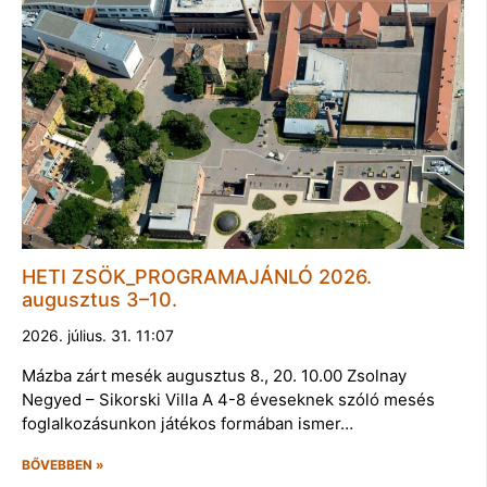
HETI ZSÖK_PROGRAMAJÁNLÓ 2026.
augusztus 3–10.
2026. július. 31. 11:07
Mázba zárt mesék augusztus 8., 20. 10.00 Zsolnay
Negyed – Sikorski Villa A 4-8 éveseknek szóló mesés
foglalkozásunkon játékos formában ismer…
BŐVEBBEN »