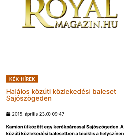
KÉK-HÍREK
Halálos közúti közlekedési baleset
Sajószögeden
2015. április 23.
09:47
Kamion ütközött egy kerékpárossal Sajószögeden. A
közúti közlekedési balesetben a biciklis a helyszínen