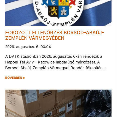
FOKOZOTT ELLENŐRZÉS BORSOD-ABAÚJ-
ZEMPLÉN VÁRMEGYÉBEN
2026. augusztus. 6. 00:04
A DVTK stadionban 2026. augusztus 6-án rendezik a
Hapoel Tel Aviv – Katowice labdarúgó mérkőzést. A
Borsod-Abaúj-Zemplén Vármegyei Rendőr-főkapitán…
BŐVEBBEN »