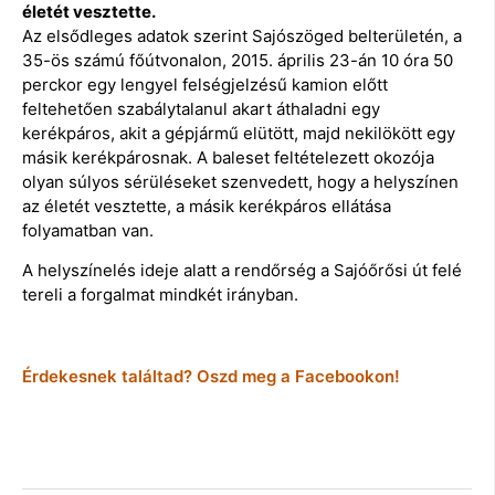
életét vesztette.
Az elsődleges adatok szerint Sajószöged belterületén, a
35-ös számú főútvonalon, 2015. április 23-án 10 óra 50
perckor egy lengyel felségjelzésű kamion előtt
feltehetően szabálytalanul akart áthaladni egy
kerékpáros, akit a gépjármű elütött, majd nekilökött egy
másik kerékpárosnak. A baleset feltételezett okozója
olyan súlyos sérüléseket szenvedett, hogy a helyszínen
az életét vesztette, a másik kerékpáros ellátása
folyamatban van.
A helyszínelés ideje alatt a rendőrség a Sajóőrősi út felé
tereli a forgalmat mindkét irányban.
Érdekesnek találtad? Oszd meg a Facebookon!