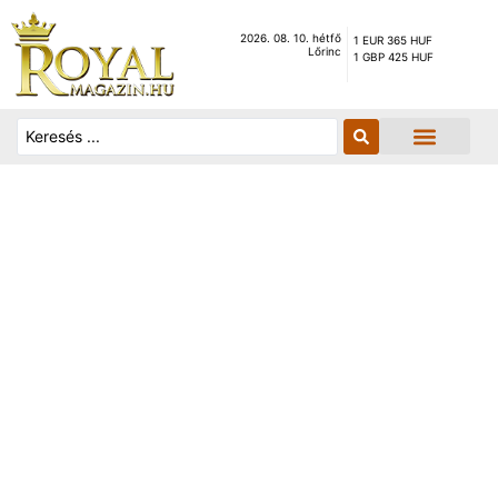
2026. 08. 10. hétfő
1 EUR 365 HUF
Lőrinc
1 GBP 425 HUF