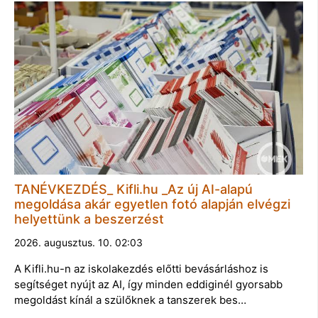
TANÉVKEZDÉS_ Kifli.hu _Az új AI-alapú
megoldása akár egyetlen fotó alapján elvégzi
helyettünk a beszerzést
2026. augusztus. 10. 02:03
A Kifli.hu-n az iskolakezdés előtti bevásárláshoz is
segítséget nyújt az AI, így minden eddiginél gyorsabb
megoldást kínál a szülőknek a tanszerek bes…