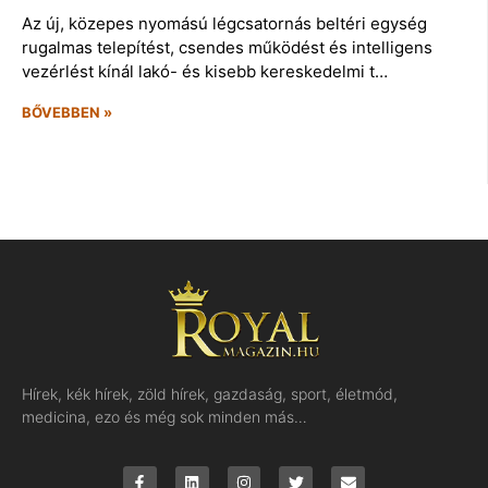
Az új, közepes nyomású légcsatornás beltéri egység
rugalmas telepítést, csendes működést és intelligens
vezérlést kínál lakó- és kisebb kereskedelmi t…
BŐVEBBEN »
Hírek, kék hírek, zöld hírek, gazdaság, sport, életmód,
medicina, ezo és még sok minden más…