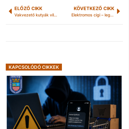
ELŐZŐ CIKK
KÖVETKEZŐ CIKK
Vakvezető kutyák világnapja
Elektromos cigi – legális a nikotin tartalmú folyadék?
KAPCSOLÓDÓ CIKKEK