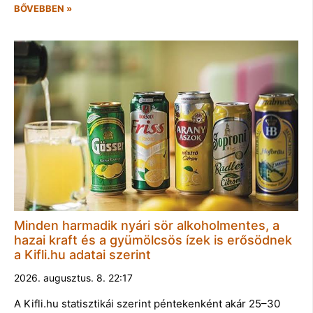
BŐVEBBEN »
Minden harmadik nyári sör alkoholmentes, a
hazai kraft és a gyümölcsös ízek is erősödnek
a Kifli.hu adatai szerint
2026. augusztus. 8. 22:17
A Kifli.hu statisztikái szerint péntekenként akár 25–30