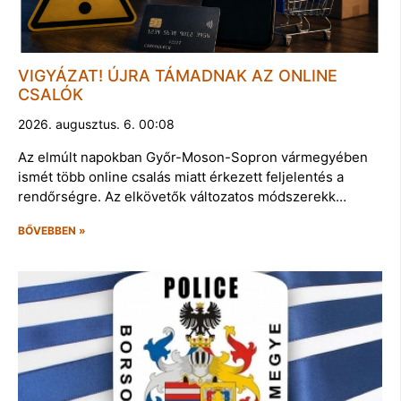
VIGYÁZAT! ÚJRA TÁMADNAK AZ ONLINE
CSALÓK
2026. augusztus. 6. 00:08
Az elmúlt napokban Győr-Moson-Sopron vármegyében
ismét több online csalás miatt érkezett feljelentés a
rendőrségre. Az elkövetők változatos módszerekk…
BŐVEBBEN »