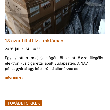
18 ezer tiltott íz a raktárban
2026. július. 24. 10:22
Egy nyitott raktár ajtaja mögött több mint 18 ezer illegális
elektronikus cigaretta lapult Budapesten. A NAV
pénzügyőrei egy közterületi ellenőrzés so…
BŐVEBBEN »
TOVÁBBI CIKKEK