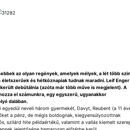
ebbek az olyan regények, amelyek mélyek, a lét több szin
n életszerűek és hétköznapiak tudnak maradni. Leif Enger
került debütálnia (azóta már több műve is megjelent). A
t hozza el számunkra, egy egyszerű, ugyanakkor
lyó dalában.
i egyedül neveli három gyermekét, Davyt, Reubent (a 11 év
l őket a pénz, de mégis boldognak, kiegyensúlyozottnak
 szilárd hite példaértékű, valamint a vallás kiemelt szere
 ennek jelentősége hamarosan előtérbe kerül.