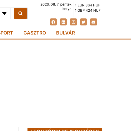
2026. 08. 7. péntek
1 EUR 364 HUF
Ibolya
1 GBP 424 HUF
SPORT
GASZTRO
BULVÁR