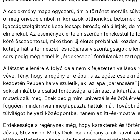
A cselekmény maga egyszerű, ám a történet morális súlya 
öl meg önvédelemből, mikor azok otthonukba betörnek, s 
igazságszolgáltatás keze lecsap: bíróság elé állítják, de m
elmenekül. Az események értelemszerűen fenekestül felfor
köré összpontosul, miközben új életet próbálnak kezdeni.
kutatja fiát a természeti és időjárási viszontagságok elle
sors pedig még ennél is „érdekesebb” fordulatokat tarto
A látszat ellenére A folyó dala nem kifejezetten vallásos
véve. Tény, hogy a regény erre épül, s az egész cselekmén
kezdetén Reuben halva születik, aki az apa „parancsára” j
sokkal inkább a család fontossága, a támasz, a kitartás,
mutatkozik meg. Ezek pedig mint univerzális és örökérvé
függően mindannyian megtapasztalhattuk már. További é
túlvilágot helyezi középpontba, hanem az itt-és-mostra is
Érdekessége a regénynek még, hogy karakterek és történel
Jézus, Stevenson, Moby Dick csak néhány azok közül, aki