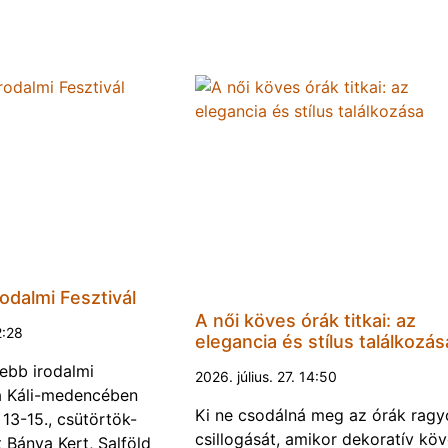
odalmi Fesztivál
A női köves órák titkai: az
2:28
elegancia és stílus találkozás
ebb irodalmi
2026. július. 27. 14:50
a a Káli-medencében
Ki ne csodálná meg az órák rag
13-15., csütörtök-
csillogását, amikor dekoratív kö
Bánya Kert, Salföld