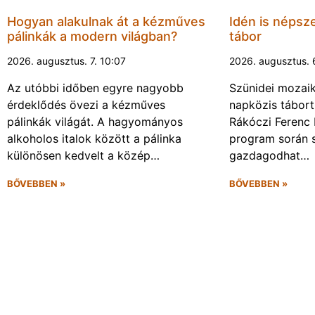
Hogyan alakulnak át a kézműves
Idén is népsze
pálinkák a modern világban?
tábor
2026. augusztus. 7. 10:07
2026. augusztus. 
Az utóbbi időben egyre nagyobb
Szünidei mozai
érdeklődés övezi a kézműves
napközis tábort 
pálinkák világát. A hagyományos
Rákóczi Ferenc 
alkoholos italok között a pálinka
program során 
különösen kedvelt a közép…
gazdagodhat…
BŐVEBBEN »
BŐVEBBEN »