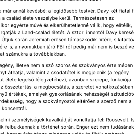
már annál kevésbé: a legidősebb testvér, Davy két fiatal f
a család élete veszélybe kerül. Természetesen az
ikor egyértelművé és elkerülhetetlenné válik, hogy elítélik,
gatják a Land-család életét. A sztori innentől Davy keres
 Útjuk során Jeremiah erősen támaszkodik hitére, s kitartó
nére is, a nyomukban járó FBI-ról pedig már nem is beszélve
gat számukra a továbbiakban.
 regény, illetve nem a szó szoros és szokványos értelmében
yt áthatja, valamint a csodatétel is megjelenik (a regény
ut élete legelső lélegzetéhez), azonban szerepe, funkciója
 az összetartás, a megbocsátás, a szeretet vonatkozásában
nyű értékek, amelyek gyakorlásának nehézségét szituációt
rdekesség, hogy a szokványostól eltérően a szerző nem a
 koncentrál.
mi személyiségek kavalkádját vonultatja fel: Roosevelt, Is
k felbukkannak a történet során. Enger ezt nem tudásának