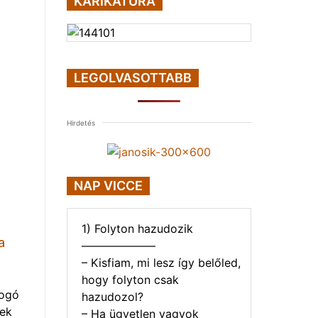
KARIKATÚRA
LEGOLVASOTTABB
Hirdetés
NAP VICCE
1) Folyton hazudozik
a
——————–
– Kisfiam, mi lesz így belőled,
hogy folyton csak
yogó
hazudozol?
vek
– Ha ügyetlen vagyok