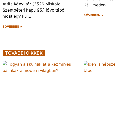
Attila Könyvtár (3526 Miskolc,
Káli-meden…
Szentpéteri kapu 95.) jóvoltából
BŐVEBBEN »
most egy kül…
BŐVEBBEN »
TOVÁBBI CIKKEK