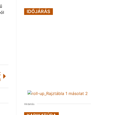
rű
IDŐJÁRÁS
ból
K
t
Hirdetés