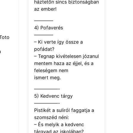
háztetőn sincs biztonságban
az ember!
————
4) Pofaverés
————
Toto
– Ki verte így össze a
pofádat?
a
– Tegnap kivételesen józanul
mentem haza az éjjel, és a
feleségem nem
ismert meg.
—————-
5) Kedvenc tárgy
—————-
Pistikét a suliról faggatja a
szomszéd néni:
– És melyik a kedvenc
tárgyad az iskolában?