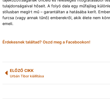
tájékozottságának öncélú és felesleges fitogtatásából te
tulajdonságaival hőseit. A folyó dala egy műfajilag külö
stílusban megírt mű – garantáltan a hatásába kerít. Embe
furcsa (vagy annak tűnő) emberekről, akik élete nem könn
emeli.
Érdekesnek találtad? Oszd meg a Facebookon!
ELŐZŐ CIKK
Urbán Tibor kiállítása