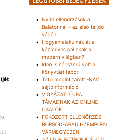
LEGUTÓBBI BEJEGYZÉSEK
Nyári ellenőrzések a
Balatonnál – az első félidő
végén
Hogyan alakulnak át a
kézműves pálinkák a
modern világban?
Idén is népszerű volt a
könyvtári tábor
tjét
Toto megint tarolt -NAV
sajtóinformáció
VIGYÁZAT! ÚJRA
TÁMADNAK AZ ONLINE
CSALÓK
es
FOKOZOTT ELLENŐRZÉS
BORSOD-ABAÚJ-ZEMPLÉN
pet
VÁRMEGYÉBEN
AZ LG ELECTRONICS 600