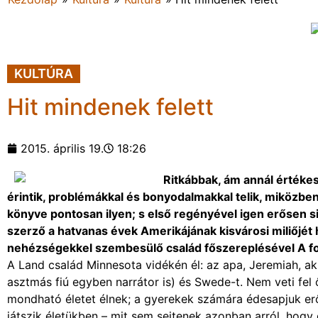
KULTÚRA
Hit mindenek felett
2015. április 19.
18:26
Ritkábbak, ám annál értékes
érintik, problémákkal és bonyodalmakkal telik, miközbe
könyve pontosan ilyen; s első regényével igen erősen si
szerző a hatvanas évek Amerikájának kisvárosi miliőjé
nehézségekkel szembesülő család főszereplésével A fo
A Land család Minnesota vidékén él: az apa, Jeremiah, ak
asztmás fiú egyben narrátor is) és Swede-t. Nem veti fe
mondható életet élnek; a gyerekek számára édesapjuk erős,
játszik életükben – mit sem sejtenek azonban arról, hogy