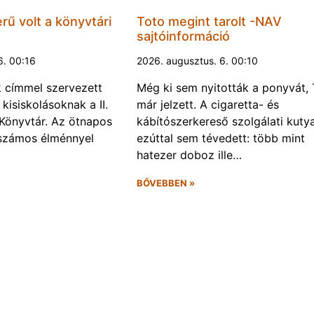
rű volt a könyvtári
Toto megint tarolt -NAV
sajtóinformáció
6. 00:16
2026. augusztus. 6. 00:10
k címmel szervezett
Még ki sem nyitották a ponyvát, 
kisiskolásoknak a II.
már jelzett. A cigaretta- és
Könyvtár. Az ötnapos
kábítószerkereső szolgálati kuty
számos élménnyel
ezúttal sem tévedett: több mint
hatezer doboz ille…
BŐVEBBEN »