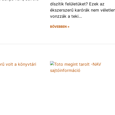
díszítik felületüket? Ezek az
ékszerszerű karórák nem véletlen
vonzzák a teki…
BŐVEBBEN »