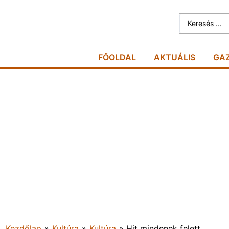
FŐOLDAL
AKTUÁLIS
GA
Kezdőlap
»
Kultúra
»
Kultúra
»
Hit mindenek felett