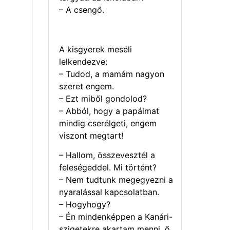
– A csengő.
A kisgyerek meséli
lelkendezve:
– Tudod, a mamám nagyon
szeret engem.
– Ezt miből gondolod?
– Abból, hogy a papáimat
mindig cserélgeti, engem
viszont megtart!
– Hallom, összevesztél a
feleségeddel. Mi történt?
– Nem tudtunk megegyezni a
nyaralással kapcsolatban.
– Hogyhogy?
– Én mindenképpen a Kanári-
szigetekre akartam menni, ő