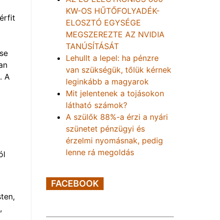
KW-OS HŰTŐFOLYADÉK-
érfit
ELOSZTÓ EGYSÉGE
MEGSZEREZTE AZ NVIDIA
TANÚSÍTÁSÁT
ése
Lehullt a lepel: ha pénzre
an
van szükségük, tőlük kérnek
. A
leginkább a magyarok
Mit jelentenek a tojásokon
látható számok?
A szülők 88%-a érzi a nyári
szünetet pénzügyi és
érzelmi nyomásnak, pedig
lenne rá megoldás
ól
FACEBOOK
ten,
,