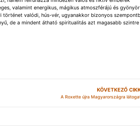
szi, hanem felruházza mindezen valós és fiktív emberek
nleges, valamint energikus, mágikus atmoszférájú és gyönyö
ri történet valódi, hús-vér, ugyanakkor bizonyos szempont
yű, de a mindent átható spiritualitás azt magasabb szintre
KÖVETKEZŐ CIK
A Roxette újra Magyarországra látoga