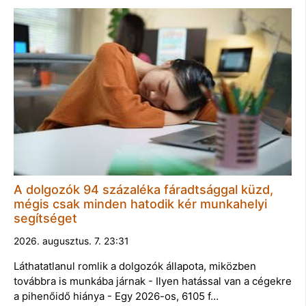
A dolgozók 94 százaléka fáradtsággal küzd,
mégis csak minden hatodik kér munkahelyi
segítséget
2026. augusztus. 7. 23:31
Láthatatlanul romlik a dolgozók állapota, miközben
továbbra is munkába járnak - Ilyen hatással van a cégekre
a pihenőidő hiánya - Egy 2026-os, 6105 f…