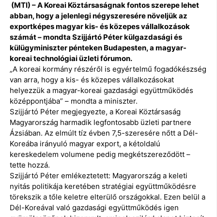
(MTI) – A Koreai Köztársaságnak fontos szerepe lehet
abban, hogy a jelenlegi négyszeresére növeljük az
exportképes magyar kis- és közepes vállalkozások
számát – mondta Szijjártó Péter külgazdasági és
külügyminiszter pénteken Budapesten, a magyar-
koreai technológiai üzleti fórumon.
„A koreai kormány részéről is egyértelmű fogadókészség
van arra, hogy a kis- és közepes vállalkozásokat
helyezzük a magyar-koreai gazdasági együttműködés
középpontjába” – mondta a miniszter.
Szijjártó Péter megjegyezte, a Koreai Köztársaság
Magyarország harmadik legfontosabb üzleti partnere
Ázsiában. Az elmúlt tíz évben 7,5-szeresére nőtt a Dél-
Koreába irányuló magyar export, a kétoldalú
kereskedelem volumene pedig megkétszereződött –
tette hozzá.
Szijjártó Péter emlékeztetett: Magyarország a keleti
nyitás politikája keretében stratégiai együttműködésre
törekszik a tőle keletre elterülő országokkal. Ezen belül a
Dél-Koreával való gazdasági együttműködés igen