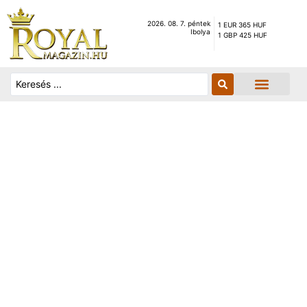
2026. 08. 7. péntek
1 EUR 365 HUF
Ibolya
1 GBP 425 HUF