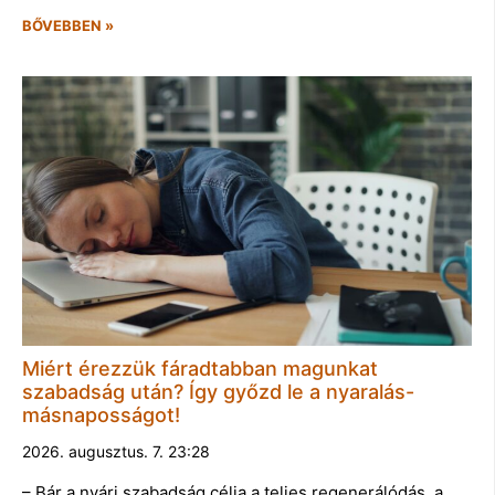
BŐVEBBEN »
Miért érezzük fáradtabban magunkat
szabadság után? Így győzd le a nyaralás-
másnaposságot!
2026. augusztus. 7. 23:28
– Bár a nyári szabadság célja a teljes regenerálódás, a