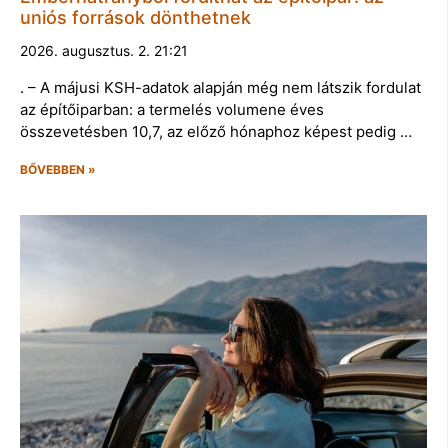
uniós források dönthetnek
2026. augusztus. 2. 21:21
. – A májusi KSH-adatok alapján még nem látszik fordulat
az építőiparban: a termelés volumene éves
összevetésben 10,7, az előző hónaphoz képest pedig …
BŐVEBBEN »