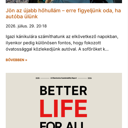
Jön az újabb hőhullám – erre figyeljünk oda, ha
autóba ülünk
2026. július. 29. 20:18
Igazi kánikulára számíthatunk az elkövetkező napokban,
ilyenkor pedig különösen fontos, hogy fokozott
óvatossággal közlekedjünk autóval. A sofőröket k…
BŐVEBBEN »