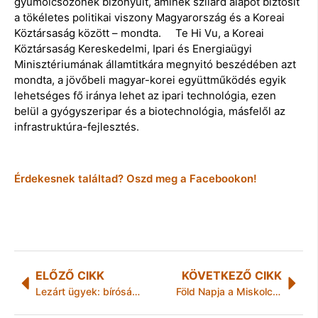
gyümölcsözőnek bizonyult, aminek szilárd alapot biztosít
a tökéletes politikai viszony Magyarország és a Koreai
Köztársaság között – mondta. Te Hi Vu, a Koreai
Köztársaság Kereskedelmi, Ipari és Energiaügyi
Minisztériumának államtitkára megnyitó beszédében azt
mondta, a jövőbeli magyar-korei együttműködés egyik
lehetséges fő iránya lehet az ipari technológia, ezen
belül a gyógyszeripar és a biotechnológia, másfelől az
infrastruktúra-fejlesztés.
Érdekesnek találtad? Oszd meg a Facebookon!
ELŐZŐ CIKK
KÖVETKEZŐ CIKK
Lezárt ügyek: bíróság elé állhatnak a tolvajok
Föld Napja a Miskolci Állatkertben