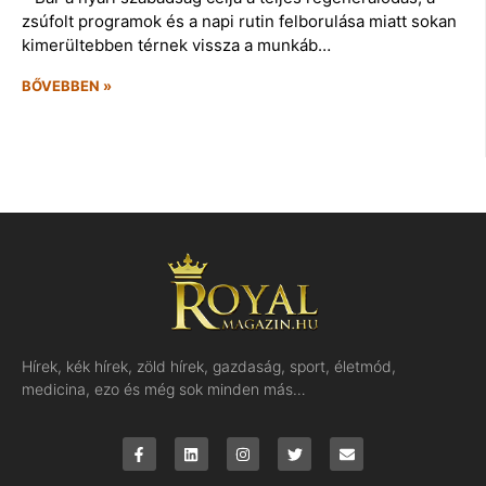
zsúfolt programok és a napi rutin felborulása miatt sokan
kimerültebben térnek vissza a munkáb…
BŐVEBBEN »
Hírek, kék hírek, zöld hírek, gazdaság, sport, életmód,
medicina, ezo és még sok minden más…