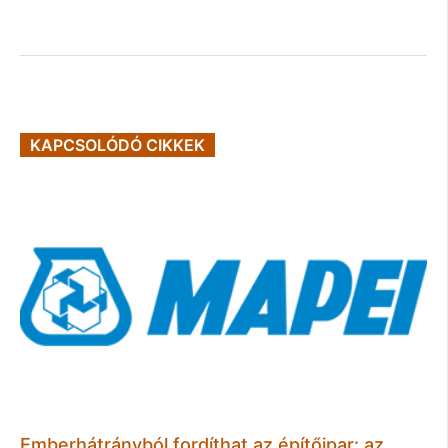
KAPCSOLÓDÓ CIKKEK
Emberhátrányból fordíthat az építőipar: az