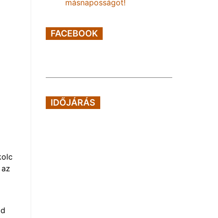
másnaposságot!
FACEBOOK
IDŐJÁRÁS
kolc
 az
jd