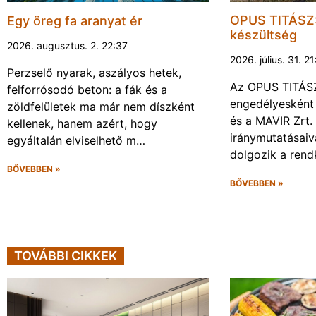
OPUS TITÁSZ:
Egy öreg fa aranyat ér
készültség
2026. augusztus. 2. 22:37
2026. július. 31. 2
Perzselő nyarak, aszályos hetek,
Az OPUS TITÁSZ 
felforrósodó beton: a fák és a
engedélyesként
zöldfelületek ma már nem díszként
és a MAVIR Zrt.
kellenek, hanem azért, hogy
iránymutatásai
egyáltalán elviselhető m…
dolgozik a rendk
BŐVEBBEN »
BŐVEBBEN »
TOVÁBBI CIKKEK