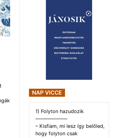
t
NAP VICCE
ngák
1) Folyton hazudozik
——————–
– Kisfiam, mi lesz így belőled,
hogy folyton csak