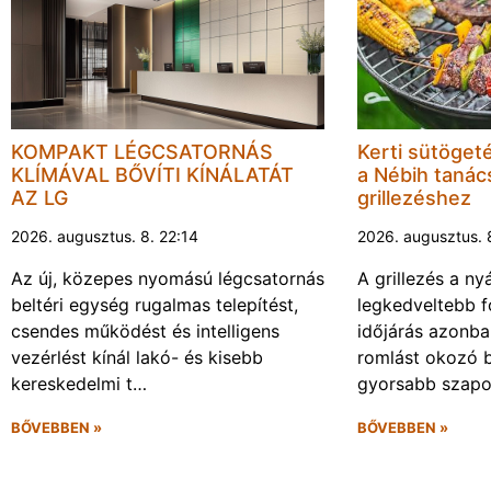
KOMPAKT LÉGCSATORNÁS
Kerti sütöget
KLÍMÁVAL BŐVÍTI KÍNÁLATÁT
a Nébih tanács
AZ LG
grillezéshez
2026. augusztus. 8. 22:14
2026. augusztus. 
Az új, közepes nyomású légcsatornás
A grillezés a ny
beltéri egység rugalmas telepítést,
legkedveltebb f
csendes működést és intelligens
időjárás azonba
vezérlést kínál lakó- és kisebb
romlást okozó 
kereskedelmi t…
gyorsabb szapo
BŐVEBBEN »
BŐVEBBEN »