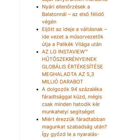
Nyári ellenőrzések a
Balatonnál – az első félidő
végén
Eljött az ideje a váltásnak –
ide vezet a műsorvezetők
útja a Palikék Világa után
AZ LG INSTAVIEW™
HŰTŐSZEKRÉNYEINEK
GLOBÁLIS ÉRTÉKESÍTÉSE
MEGHALADTA AZ 5,3
MILLIÓ DARABOT
A dolgozók 94 százaléka
fáradtsággal küzd, mégis
csak minden hatodik kér
munkahelyi segítséget
Miért érezzük fáradtabban
magunkat szabadság után?
Így győzd le a nyaralás-