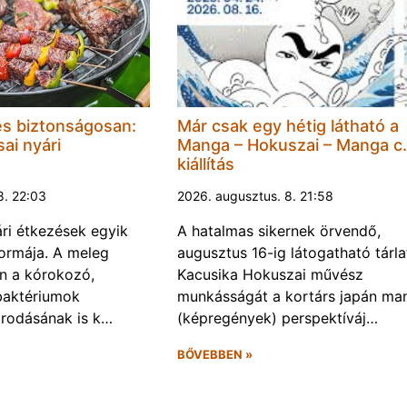
és biztonságosan:
Már csak egy hétig látható a
ai nyári
Manga – Hokuszai – Manga c.
kiállítás
8. 22:03
2026. augusztus. 8. 21:58
ári étkezések egyik
A hatalmas sikernek örvendő,
ormája. A meleg
augusztus 16-ig látogatható tárla
n a kórokozó,
Kacusika Hokuszai művész
baktériumok
munkásságát a kortárs japán ma
rodásának is k…
(képregények) perspektíváj…
BŐVEBBEN »