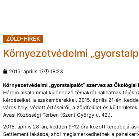
ZÖLD-HÍREK
Környezetvédelmi „gyorstalp
2015. április 17.
18:23
Környezetvédelmi „gyorstalpalót” szervez az Ökológiai 
Három alkalommal különböző témákról hallhatnak tájékoz
kérdéseiket, a szakemberekkel. 2015. április 21-én, kedd
város helyi védett értékeiről, a zöldfelület és külterület
Avasi Közösségi Térben (Szent György u. 42.).
2015. április 28-án, kedden 9-12 óra között terepbejárásr
Settlement lakásba, ahol megismerkedhetnek a panelkerté