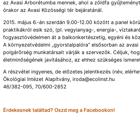
az Avasi Arborétumba mennek, ahol a zöldfa gyűjteményt
órakor az Avasi Közösségi tér bejáratánál.
2015. május 6.-án szerdán 9.00-12.00 között a panel körü
praktikákról esik szó, (pl. vegyianyag-, energia-, víztaka
fogyasztóvédelmen át a balkonkertészetig, egyéni és közö
A környezetvédelmi „gyorstalpalóra” elsősorban az avasi 
polgárőrség munkatársait várják a szervezők. Céljuk, hogy
életminőségének javításához, az ehhez szükséges ismeret
A részvétel ingyenes, de előzetes jelentkezés (név, elér
Ökológiai Intézet Alapítvány, iroda@ecolinst.hu
46/382-095, 70/600-2852
Érdekesnek találtad? Oszd meg a Facebookon!