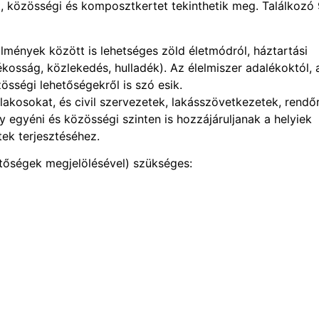
, közösségi és komposztkertet tekinthetik meg. Találkozó
lmények között is lehetséges zöld életmódról, háztartási
rékosság, közlekedés, hulladék). Az élelmiszer adalékoktól, 
sségi lehetőségekről is szó esik.
lakosokat, és civil szervezetek, lakásszövetkezetek, rendő
 egyéni és közösségi szinten is hozzájáruljanak a helyiek
ek terjesztéséhez.
hetőségek megjelölésével) szükséges: