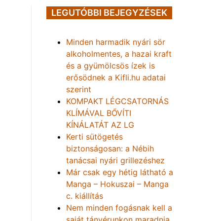
LEGUTÓBBI BEJEGYZÉSEK
Minden harmadik nyári sör
alkoholmentes, a hazai kraft
és a gyümölcsös ízek is
erősödnek a Kifli.hu adatai
szerint
KOMPAKT LÉGCSATORNÁS
KLÍMÁVAL BŐVÍTI
KÍNÁLATÁT AZ LG
Kerti sütögetés
biztonságosan: a Nébih
tanácsai nyári grillezéshez
Már csak egy hétig látható a
Manga – Hokuszai – Manga
c. kiállítás
Nem minden fogásnak kell a
saját tányérunkon maradnia