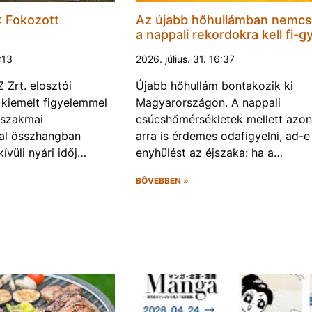
 Fokozott
Az újabb hőhullámban nemc
a nappali rekordokra kell fi-gy
1:13
2026. július. 31. 16:37
Zrt. elosztói
Újabb hőhullám bontakozik ki
 kiemelt figyelemmel
Magyarországon. A nappali
 szakmai
csúcshőmérsékletek mellett azo
val összhangban
arra is érdemes odafigyelni, ad-e
ívüli nyári időj…
enyhülést az éjszaka: ha a…
BŐVEBBEN »