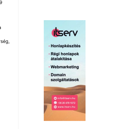
 9
a
rség,