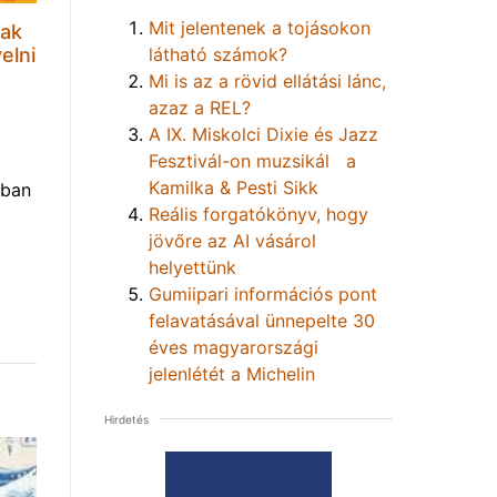
Mit jelentenek a tojásokon
sak
elni
látható számok?
Mi is az a rövid ellátási lánc,
azaz a REL?
A IX. Miskolci Dixie és Jazz
Fesztivál-on muzsikál a
Kamilka & Pesti Sikk
nban
Reális forgatókönyv, hogy
jövőre az AI vásárol
helyettünk
Gumiipari információs pont
felavatásával ünnepelte 30
éves magyarországi
jelenlétét a Michelin
Hirdetés