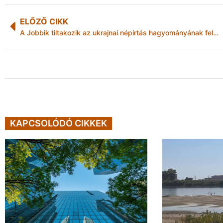
ELŐZŐ CIKK
A Jobbik tiltakozik az ukrajnai népirtás hagyományának felélesztése ellen
KAPCSOLÓDÓ CIKKEK