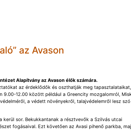
aló” az Avason
Intézet Alapítvány az Avason élők számára.
tatókat az érdeklődők és oszthatják meg tapasztalataikat,
en 9.00-12.00 között például a Greencity mozgalomról, Mis
ek védelméről, a védett növényekről, talajvédelemről lesz szó
a kerül sor. Bekukkantanak a résztvevők a Szilvás utcai
szet fogásaival. Ezt követően az Avasi pihenő parkba, ma