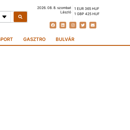
2026. 08. 8. szombat
1 EUR 365 HUF
László
1 GBP 425 HUF
SPORT
GASZTRO
BULVÁR