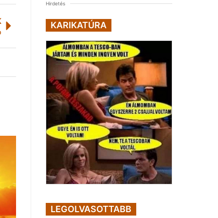
Hirdetés
K
KARIKATÚRA
p
LEGOLVASOTTABB