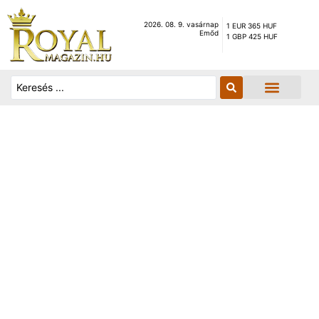
2026. 08. 9. vasárnap
1 EUR 365 HUF
Emőd
1 GBP 425 HUF