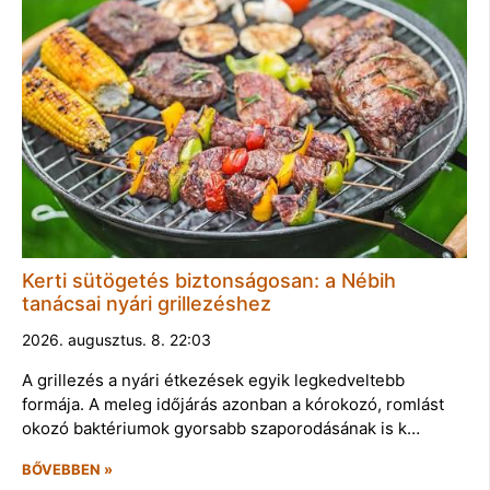
Kerti sütögetés biztonságosan: a Nébih
tanácsai nyári grillezéshez
2026. augusztus. 8. 22:03
A grillezés a nyári étkezések egyik legkedveltebb
formája. A meleg időjárás azonban a kórokozó, romlást
okozó baktériumok gyorsabb szaporodásának is k…
BŐVEBBEN »