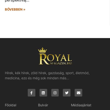
perspektíváj…
BŐVEBBEN »
Hírek, kék hírek, zöld hírek, gazdaság, sport, életmód,
medicina, ezo és még sok minden más…
Főoldal
Bulvár
Médiaajánlat