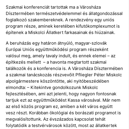
Szakmai konferenciát tartottak ma a Városháza
Dísztermében természetvédelemmel és állatgondozással
foglalkozó szakembereknek. A rendezvény egy uniós
program része, aminek keretében kifutókomplexumot is
építenek a Miskolci Állatkert farkasainak és hiúzainak.
A beruházás egy határon átnyúló, magyar-szlovák
Európai Uniós együttműködési program részeként
valósul meg, amely tavaly indult, és ennek elemei – az
építkezés mellett – a havonta megtartott szakmai
találkozók és a konferencia is. A Városháza Dísztermében
a szakmai tanácskozás részvevőit Pfliegler Péter Miskolc
alpolgármestere köszöntötte, aki nyitóbeszédében
elmondta: – Kitekintve gondolkozunk Miskolc
fejlesztésében, ami azt jelenti, hogy nagyon fontosnak
tartjuk ezt az együttműködést Kassa városával. Már nem
az első közös program ez, amiben a két város együtt
vesz részt. Korábban ökológiai és borászati programot is
megvalósítottunk. Az évszázados kapcsolat tehát
folytatódik a testvérvárosok között, most az állatkertek