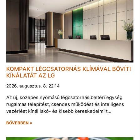
KOMPAKT LÉGCSATORNÁS KLÍMÁVAL BŐVÍTI
KÍNÁLATÁT AZ LG
2026. augusztus. 8. 22:14
Az új, közepes nyomású légcsatornás beltéri egység
rugalmas telepítést, csendes működést és intelligens
vezérlést kínál lakó- és kisebb kereskedelmi t…
BŐVEBBEN »