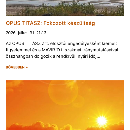
OPUS TITÁSZ: Fokozott készültség
2026. július. 31. 21:13
Az OPUS TITÁSZ Zrt. elosztói engedélyesként kiemelt
figyelemmel és a MAVIR Zrt. szakmai iránymutatásaival
összhangban dolgozik a rendkívüli nyári időj…
BŐVEBBEN »