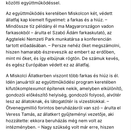
közötti együttműködéssel.
Az együttműködés keretében Miskolcon két, védett
állatfaj kap kiemelt figyelmet: a farkas és a hiúz. –
Mindössze tíz példány él ma Magyarországon vadon
farkasokból – árulta el Szabó Ádám farkaskutató, az
Aggteleki Nemzeti Park munkatársa a konferencián
tartott előadásában. – Persze nehéz őket megszámolni,
hiszen hamarabb észreveszik az embert az erdőben,
mint mi őket, és így elbújnak rögtön. De számuk kevés,
és egész Európában védett ez az állatfaj.
A Miskolci Állatkerben viszont több farkas és hiúz is él.
Idén januártól az együttműködési program keretében
kifutókomplexumot építenek nekik, amelyben elkülönítő,
gondozói előkészítő helyiség, gondozói folyosó, alvótér
lesz az állatoknak, és látogatótér is vizesblokkal. –
Ötvenegymillió forintos beruházásról van szó – árulta el
Veress Tamás, az állatkert gyűjteményi vezetője, aki
hozzátette: ekkora beruházás még nem volt az
intézményben. – Nagy szükség volt már erre, hiszen