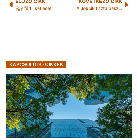
ELŐZŐ CIKK
KÖVETKEZŐ CIKK
Egy férfi, két eset
A Jobbik tiszta beszédet, őszinte és egyenes tájékoztatást vár a dugódíj ügyében
KAPCSOLÓDÓ CIKKEK