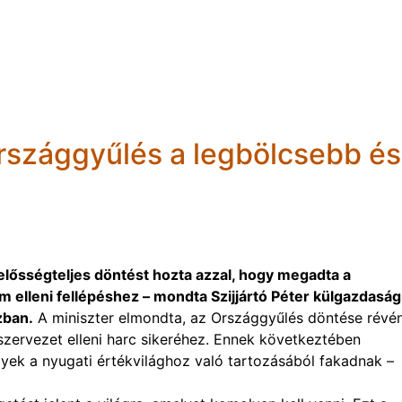
 Országgyűlés a legbölcsebb és
elősségteljes döntést hozta azzal, hogy megadta a
 elleni fellépéshez – mondta Szijjártó Péter külgazdaság
zban.
A miniszter elmondta, az Országgyűlés döntése révé
szervezet elleni harc sikeréhez. Ennek következtében
yek a nyugati értékvilághoz való tartozásából fakadnak –