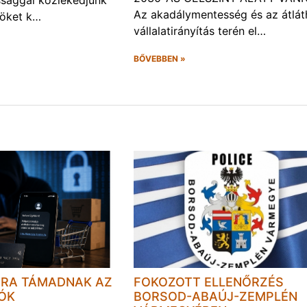
Az akadálymentesség és az átlát
röket k…
vállalatirányítás terén el…
BŐVEBBEN »
JRA TÁMADNAK AZ
FOKOZOTT ELLENŐRZÉS
LÓK
BORSOD-ABAÚJ-ZEMPLÉN