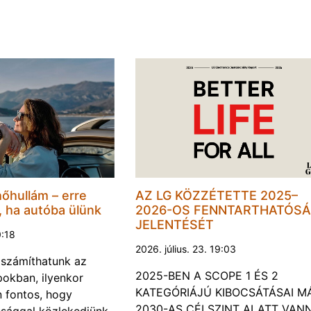
hőhullám – erre
AZ LG KÖZZÉTETTE 2025–
, ha autóba ülünk
2026-OS FENNTARTHATÓSÁ
JELENTÉSÉT
0:18
2026. július. 23. 19:03
a számíthatunk az
2025-BEN A SCOPE 1 ÉS 2
okban, ilyenkor
KATEGÓRIÁJÚ KIBOCSÁTÁSAI M
 fontos, hogy
2030-AS CÉLSZINT ALATT VAN
ssággal közlekedjünk