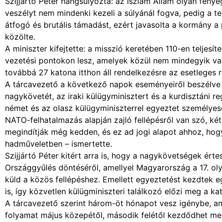
Szijjártó Péter hangsúlyozta: az Iszlám Állam olyan fenyeg
veszélyt nem mindenki kezeli a súlyánál fogva, pedig a te
átfogó és brutális támadást, ezért javasolta a kormány a
közölte.
A miniszter kifejtette: a misszió keretében 110-en teljesí
vezetési pontokon lesz, amelyek közül nem mindegyik van 
továbbá 27 katona itthon áll rendelkezésre az esetleges r
A tárcavezető a következő napok eseményeiről beszélve k
nagykövetét, az iraki külügyminisztert és a kurdisztáni r
német és az olasz külügyminiszterrel egyeztet személye
NATO-felhatalmazás alapján zajló fellépésről van szó, két
megindítják még kedden, és ez ad jogi alapot ahhoz, hogy
hadműveletben – ismertette.
Szijjártó Péter kitért arra is, hogy a nagykövetségek ért
Országgyűlés döntéséről, amellyel Magyarország a 17. ol
küld a közös fellépéshez. Emellett egyeztetést kezdtek e
is, így közvetlen külügminiszteri találkozó előzi meg a ka
A tárcavezető szerint három-öt hónapot vesz igénybe, am
folyamat május közepétől, második felétől kezdődhet meg 