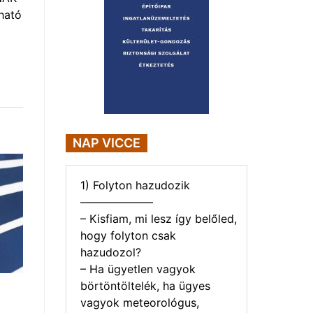
ható
NAP VICCE
1) Folyton hazudozik
——————–
– Kisfiam, mi lesz így belőled,
hogy folyton csak
hazudozol?
– Ha ügyetlen vagyok
börtöntöltelék, ha ügyes
vagyok meteorológus,