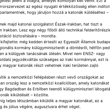
etést jelent a világra, amelyet komolyan kell venni. Ezt a
rrorszervezet az egész nyugati értékközösség ellen indítot
 parlamentnek, hogy járuljon hozzá a katonák küldéséhez –
tenek majd katonai szolgálatot Észak-Irakban, hat tiszt a
Irakban. Lesz egy négy főből álló technikai felderítőrészl
otáció biztosítására – mondta.
ifejtette: még kedden értesíti az Egyesült Államok budape
egionális kormány külügyminiszterét a döntésről, hétfőn ped
sen a külügyek tanácsának ülésén. Mivel nem ENSZ- vagy
oldalú jegyzékváltás szükséges az iraki kormánnyal, ezt is
 magyar katonák részt vehetnek iraki területen zajló
esítik a nemzetközi fellépésben részt vevő országokat az
yan ország lesz a nemzetközi koalícióban, amely katonákat
gy Bagdadban és Erbílben teendő külügyminiszteri látogatá
tonák kiküldését – közölte.
íg teljes létszámban kiküldik a magyar katonákat, ez a
és július végére, augusztusra érhet véget.