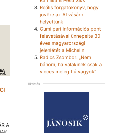
Kamilka & Pesti Sikk
Reális forgatókönyv, hogy
jövőre az AI vásárol
helyettünk
Gumiipari információs pont
felavatásával ünnepelte 30
éves magyarországi
jelenlétét a Michelin
Radics Zsombor: „Nem
bánom, ha valakinek csak a
vicces meleg fiú vagyok”
Hirdetés
GI
ÁR A
NAK