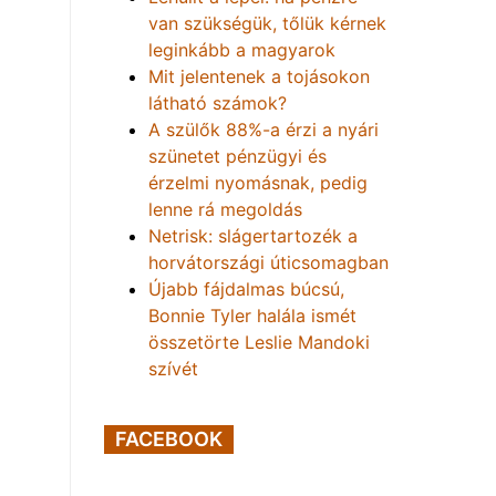
van szükségük, tőlük kérnek
leginkább a magyarok
Mit jelentenek a tojásokon
látható számok?
A szülők 88%-a érzi a nyári
szünetet pénzügyi és
érzelmi nyomásnak, pedig
lenne rá megoldás
Netrisk: slágertartozék a
horvátországi úticsomagban
Újabb fájdalmas búcsú,
Bonnie Tyler halála ismét
összetörte Leslie Mandoki
szívét
FACEBOOK