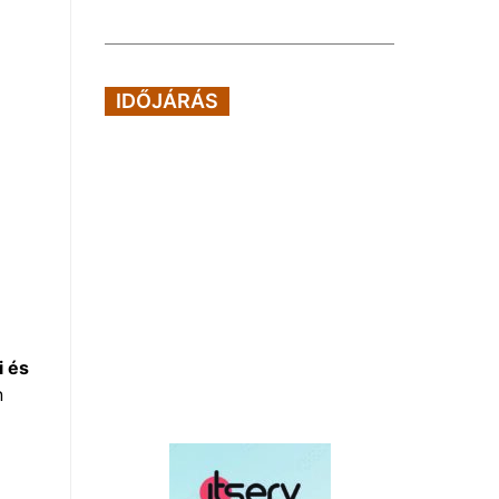
IDŐJÁRÁS
i és
n