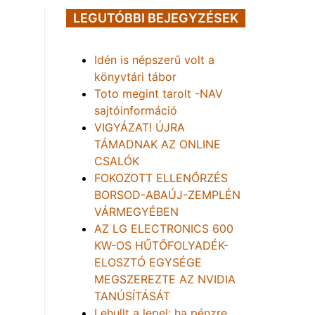
LEGUTÓBBI BEJEGYZÉSEK
Idén is népszerű volt a
könyvtári tábor
Toto megint tarolt -NAV
sajtóinformáció
VIGYÁZAT! ÚJRA
TÁMADNAK AZ ONLINE
CSALÓK
FOKOZOTT ELLENŐRZÉS
BORSOD-ABAÚJ-ZEMPLÉN
VÁRMEGYÉBEN
AZ LG ELECTRONICS 600
KW-OS HŰTŐFOLYADÉK-
ELOSZTÓ EGYSÉGE
MEGSZEREZTE AZ NVIDIA
TANÚSÍTÁSÁT
Lehullt a lepel: ha pénzre