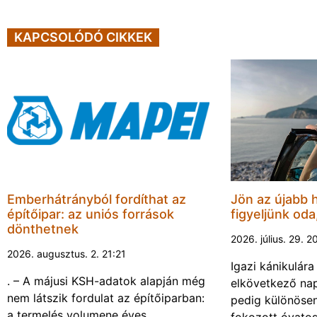
KAPCSOLÓDÓ CIKKEK
Emberhátrányból fordíthat az
Jön az újabb 
építőipar: az uniós források
figyeljünk oda
dönthetnek
2026. július. 29. 2
2026. augusztus. 2. 21:21
Igazi kánikulár
. – A májusi KSH-adatok alapján még
elkövetkező nap
nem látszik fordulat az építőiparban:
pedig különösen
a termelés volumene éves
fokozott óvato