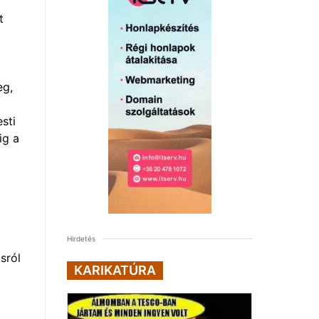
t
eg,
sti
ig a
Hirdetés
sról
KARIKATÚRA