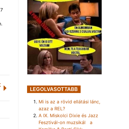
57
n.
K
LEGOLVASOTTABB
Mi is az a rövid ellátási lánc,
azaz a REL?
A IX. Miskolci Dixie és Jazz
Fesztivál-on muzsikál a