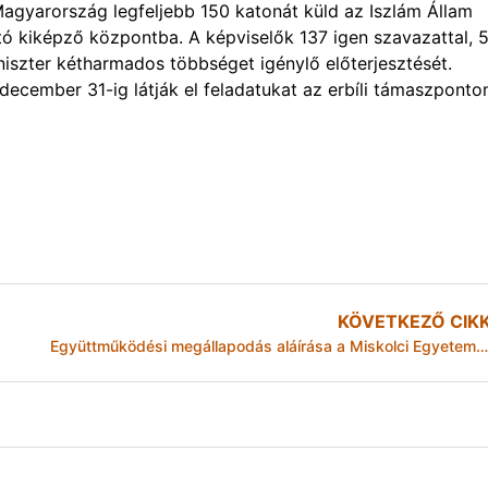
agyarország legfeljebb 150 katonát küld az Iszlám Állam
ható kiképző központba. A képviselők 137 igen szavazattal, 
szter kétharmados többséget igénylő előterjesztését.
december 31-ig látják el feladatukat az erbíli támaszponto
KÖVETKEZŐ CIK
Együttműködési megállapodás aláírása a Miskolci Egyetem és a MISEK között