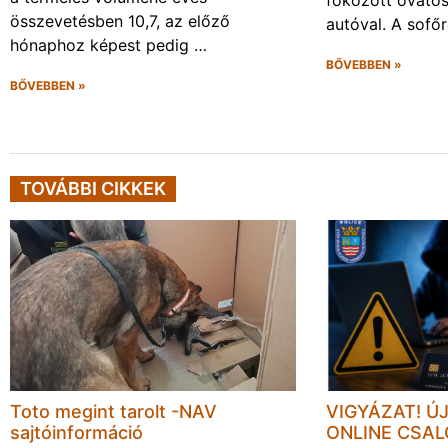
összevetésben 10,7, az előző
autóval. A sofő
hónaphoz képest pedig …
BŐVEBBEN »
BŐVEBBEN »
TOVÁBBI CIKKEK
Toto megint tarolt -NAV
VIGYÁZAT! Ú
sajtóinformáció
ONLINE CSA