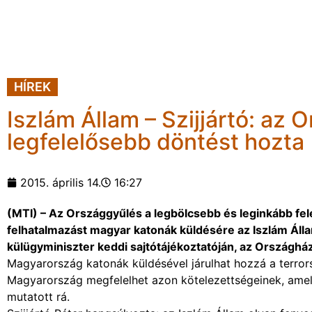
HÍREK
Iszlám Állam – Szijjártó: az
legfelelősebb döntést hozta
2015. április 14.
16:27
(MTI) – Az Országgyűlés a legbölcsebb és leginkább fel
felhatalmazást magyar katonák küldésére az Iszlám Állam
külügyminiszter keddi sajtótájékoztatóján, az Országhá
Magyarország katonák küldésével járulhat hozzá a terror
Magyarország megfelelhet azon kötelezettségeinek, amel
mutatott rá.