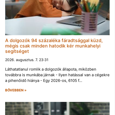
A dolgozók 94 százaléka fáradtsággal küzd,
mégis csak minden hatodik kér munkahelyi
segítséget
2026. augusztus. 7. 23:31
Láthatatlanul romlik a dolgozók állapota, miközben
továbbra is munkába járnak - Ilyen hatással van a cégekre
a pihenőidő hiánya - Egy 2026-os, 6105 f…
BŐVEBBEN »