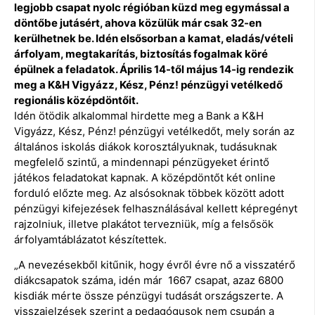
legjobb csapat nyolc régióban küzd meg egymással a
döntőbe jutásért, ahova közülük már csak 32-en
kerülhetnek be. Idén elsősorban a kamat, eladás/vételi
árfolyam, megtakarítás, biztosítás fogalmak köré
épülnek a feladatok. Április 14-től május 14-ig rendezik
meg a K&H Vigyázz, Kész, Pénz! pénzügyi vetélkedő
regionális középdöntőit.
Idén ötödik alkalommal hirdette meg a Bank a K&H
Vigyázz, Kész, Pénz! pénzügyi vetélkedőt, mely során az
általános iskolás diákok korosztályuknak, tudásuknak
megfelelő szintű, a mindennapi pénzügyeket érintő
játékos feladatokat kapnak. A középdöntőt két online
forduló előzte meg. Az alsósoknak többek között adott
pénzügyi kifejezések felhasználásával kellett képregényt
rajzolniuk, illetve plakátot tervezniük, míg a felsősök
árfolyamtáblázatot készítettek.
„A nevezésekből kitűnik, hogy évről évre nő a visszatérő
diákcsapatok száma, idén már 1667 csapat, azaz 6800
kisdiák mérte össze pénzügyi tudását országszerte. A
visszajelzések szerint a pedagógusok nem csupán a