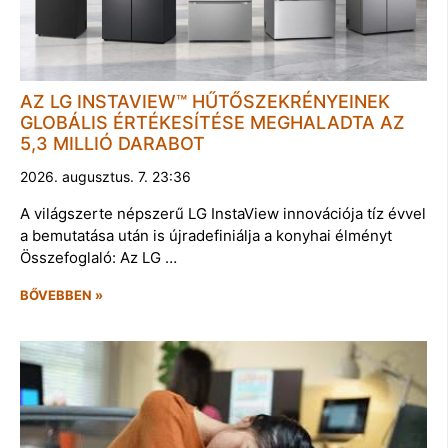
AZ LG INSTAVIEW™ HŰTŐSZEKRÉNYEINEK
GLOBÁLIS ÉRTÉKESÍTÉSE MEGHALADTA AZ
5,3 MILLIÓ DARABOT
2026. augusztus. 7. 23:36
A világszerte népszerű LG InstaView innovációja tíz évvel
a bemutatása után is újradefiniálja a konyhai élményt
Összefoglaló: Az LG …
BŐVEBBEN »