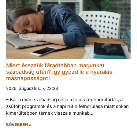
Miért érezzük fáradtabban magunkat
szabadság után? Így győzd le a nyaralás-
másnaposságot!
2026. augusztus. 7. 23:28
– Bár a nyári szabadság célja a teljes regenerálódás, a
zsúfolt programok és a napi rutin felborulása miatt sokan
kimerültebben térnek vissza a munkáb…
BŐVEBBEN »