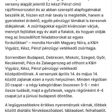
verseny alapját jelentő Ez kész! Pénz! című
rajzfilmsorozatot és az abban szereplő alapfogalmakat
beszélik át, hiszen ezt már tavaly is megtették, hanem a
gyerekeket érdeklő, egyéb pénzügyi témákat is keresnek
diákjaiknak. A zsűritagokkal együtt kíváncsian várjuk,
mennyit fejlődtek egy év alatt a fiatalok, és hogyan oldják
meg az összeállított feladatsorokat az egyes
fordulókban” – mondta Horváth Magyary Nóra, a K&H
Vigyázz, Kész, Pénz! pénzügyi vetélkedő zsűritagja.
Sorrendben Budapest, Debrecen, Miskolc, Szeged, Győr,
Kecskemét, Pécs és Zalaegerszeg ad otthont a K&H
Vigyázz, Kész, Pénz! pénzügyi vetélkedő
középdöntőinek. A versenyek április 14. és május 14.
között zajlanak ezen a nyolc helyszínen. Minden régióban
20 csapat – a négy kategóriában összesen 5-5 – méri
össze tudását, majd a győztesek, vagyis régiónként 4-4
csapat jut a júniusi budapesti döntőbe.
A legügyesebbekre értékes nyeremények várnak, többek
között digitális fényképezőgépet, táblagépet, fejhallgatót,