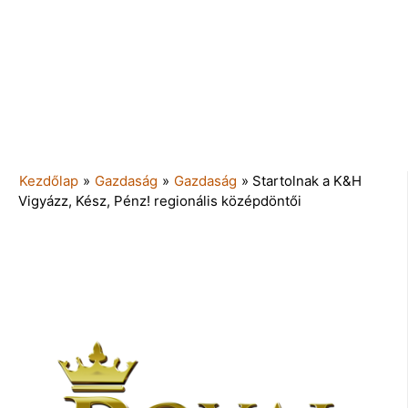
Kezdőlap
»
Gazdaság
»
Gazdaság
»
Startolnak a K&H
Vigyázz, Kész, Pénz! regionális középdöntői