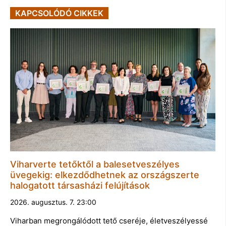
KAPCSOLÓDÓ CIKKEK
Viharverte tetőktől a balesetveszélyes
üvegekig: elkezdődhetnek az országszerte
halogatott társasházi felújítások
2026. augusztus. 7. 23:00
Viharban megrongálódott tető cseréje, életveszélyessé