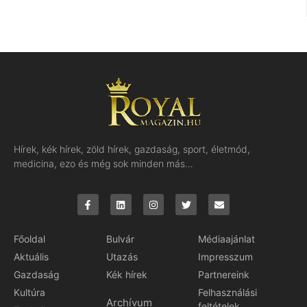
Hírek, kék hírek, zöld hírek, gazdaság, sport, életmód,
medicina, ezo és még sok minden más…
Főoldal
Bulvár
Médiaajánlat
Aktuális
Utazás
Impresszum
Gazdaság
Kék hírek
Partnereink
Kultúra
Felhasználási
Archívum
feltételek