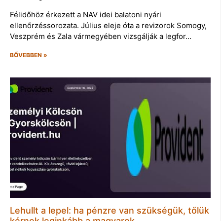
Félidőhöz érkezett a NAV idei balatoni nyári
ellenőrzéssorozata. Július eleje óta a revizorok Somogy,
Veszprém és Zala vármegyében vizsgálják a legfor…
BŐVEBBEN »
Lehullt a lepel: ha pénzre van szükségük, tőlük
kérnek leginkább a magyarok