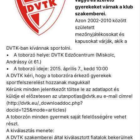
gyerekeket várnak a klub
szakemberei.
Azon 2002-2010 között
született
mezőnyjátékosokat és
kapusokat várják, akik a
DVTK-ban kívánnak sportolni.
• A toborzó helye: DVTK Edzőcentrum (Miskolc,
Andrássy út 61.)
• A toborzó ideje: 2015. április 7., kedd 10:00
A DVTK kéri, hogy a toborzóra érkező gyerekek
sportfelszerelést hozzanak magukkal!
Kérünk minden jelentkezőt töltse le az adatlapot és
küldje el előzetesen az utanpotlas@dvtk.eu e-mail címre!
(http://dvtk.eu/_downloaddoc.php?
docid=125&mode=articles)
A toborzón minden gyermek saját felelősségére vehet
részt.
A kiválasztás menete:
A DVTK szakemberei által kiválasztott fiatalok bekerülnek