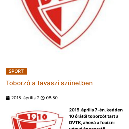
SPORT
Toborzó a tavaszi szünetben
2015. április 2.
08:50
2015. április 7-én, kedden
10 órától toborzót tart a
DVTK, ahová a focizni
vágyó és szerető