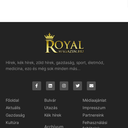
Hírek, kék hírek, zöld hírek, gazdaság, sport, életmód,
medicina, ezo és még sok minden más…
Főoldal
Bulvár
Médiaajánlat
Aktuális
Utazás
Impresszum
Gazdaság
Kék hírek
Partnereink
Kultúra
Felhasználási
Archívum