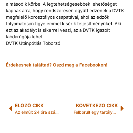
a második körbe. A legtehetségesebbek lehetőséget
kapnak arra, hogy rendszeresen együtt edzenek a DVTK
megfelelő korosztályos csapatával, ahol az edzők
folyamatosan figyelemmel kísérik teljesítményüket. Aki
ezt az akadályt is sikerrel veszi, az a DVTK igazolt
labdarúgója lehet.
DVTK Utánpótlás Toborzó
Érdekesnek találtad? Oszd meg a Facebookon!
ELŐZŐ CIKK
KÖVETKEZŐ CIKK
Az elmúlt 24 óra számokban
Felborult egy tartályvagon