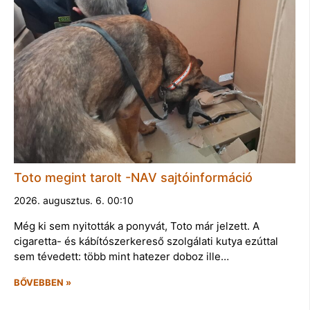
Toto megint tarolt -NAV sajtóinformáció
2026. augusztus. 6. 00:10
Még ki sem nyitották a ponyvát, Toto már jelzett. A
cigaretta- és kábítószerkereső szolgálati kutya ezúttal
sem tévedett: több mint hatezer doboz ille…
BŐVEBBEN »