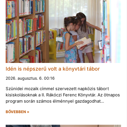
Idén is népszerű volt a könyvtári tábor
2026. augusztus. 6. 00:16
Szünidei mozaik címmel szervezett napközis tábort
kisiskolásoknak a II. Rákóczi Ferenc Könyvtár. Az ötnapos
program során számos élménnyel gazdagodhat…
BŐVEBBEN »