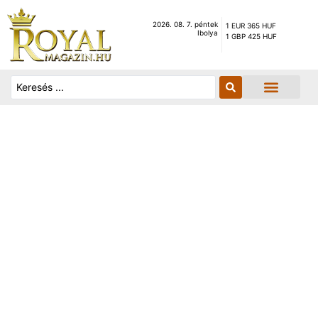
2026. 08. 7. péntek
1 EUR 365 HUF
Ibolya
1 GBP 425 HUF