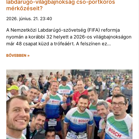
labdarúgó-világbajnokság cso-portkörös
mérkőzéseit?
2026. június. 21. 23:40
A Nemzetközi Labdarúgó-szövetség (FIFA) reformja
nyomán a korábbi 32 helyett a 2026-os világbajnokságon
már 48 csapat küzd a trófeáért. A felszínen ez…
BŐVEBBEN »