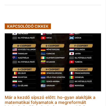
KAPCSOLÓDÓ CIKKEK
Már a kezdő sípszó előtt: ho-gyan alakítják a
matematikai folyamatok a megreformált