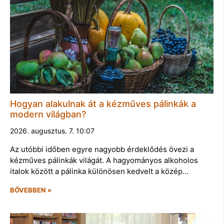
Hogyan alakulnak át a kézműves pálinkák a
modern világban?
2026. augusztus. 7. 10:07
Az utóbbi időben egyre nagyobb érdeklődés övezi a
kézműves pálinkák világát. A hagyományos alkoholos
italok között a pálinka különösen kedvelt a közép…
BŐVEBBEN »