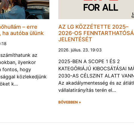
hőhullám – erre
AZ LG KÖZZÉTETTE 2025–
, ha autóba ülünk
2026-OS FENNTARTHATÓSÁ
JELENTÉSÉT
0:18
2026. július. 23. 19:03
a számíthatunk az
2025-BEN A SCOPE 1 ÉS 2
okban, ilyenkor
KATEGÓRIÁJÚ KIBOCSÁTÁSAI M
 fontos, hogy
2030-AS CÉLSZINT ALATT VAN
ssággal közlekedjünk
Az akadálymentesség és az átlát
röket k…
vállalatirányítás terén el…
BŐVEBBEN »