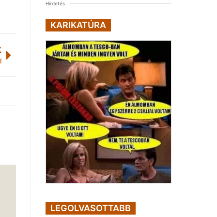
Hirdetés
KARIKATÚRA
K
l
LEGOLVASOTTABB