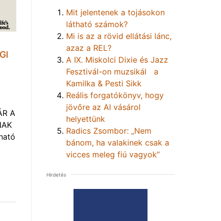
Mit jelentenek a tojásokon
látható számok?
Mi is az a rövid ellátási lánc,
azaz a REL?
GI
A IX. Miskolci Dixie és Jazz
Fesztivál-on muzsikál a
Kamilka & Pesti Sikk
Reális forgatókönyv, hogy
jövőre az AI vásárol
ÁR A
helyettünk
NAK
Radics Zsombor: „Nem
ható
bánom, ha valakinek csak a
vicces meleg fiú vagyok”
Hirdetés