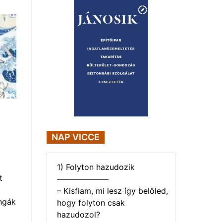
NAP VICCE
1) Folyton hazudozik
t
——————–
– Kisfiam, mi lesz így belőled,
ngák
hogy folyton csak
hazudozol?