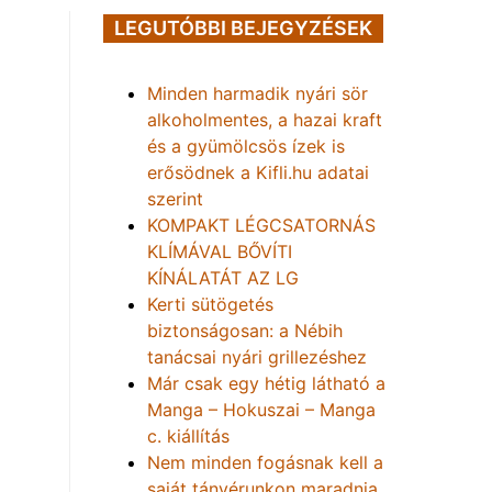
LEGUTÓBBI BEJEGYZÉSEK
Minden harmadik nyári sör
alkoholmentes, a hazai kraft
és a gyümölcsös ízek is
erősödnek a Kifli.hu adatai
szerint
KOMPAKT LÉGCSATORNÁS
KLÍMÁVAL BŐVÍTI
KÍNÁLATÁT AZ LG
Kerti sütögetés
biztonságosan: a Nébih
tanácsai nyári grillezéshez
Már csak egy hétig látható a
Manga – Hokuszai – Manga
c. kiállítás
Nem minden fogásnak kell a
saját tányérunkon maradnia