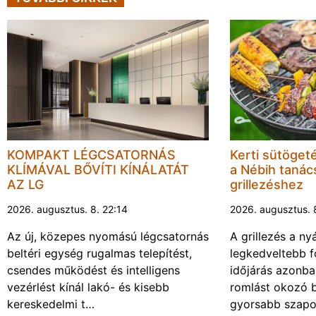
KOMPAKT LÉGCSATORNÁS
Kerti sütöget
KLÍMÁVAL BŐVÍTI KÍNÁLATÁT
a Nébih tanács
AZ LG
grillezéshez
2026. augusztus. 8. 22:14
2026. augusztus. 
Az új, közepes nyomású légcsatornás
A grillezés a ny
beltéri egység rugalmas telepítést,
legkedveltebb f
csendes működést és intelligens
időjárás azonba
vezérlést kínál lakó- és kisebb
romlást okozó 
kereskedelmi t…
gyorsabb szapo