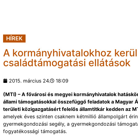
HÍREK
A kormányhivatalokhoz kerüln
családtámogatási ellátások
2015. március 24.
18:09
(MTI) – A fővárosi és megyei kormányhivatalok hatásköré
állami támogatásokkal összefüggő feladatok a Magyar Ál
területi közigazgatásért felelős államtitkár kedden az M
amelyek éves szinten csaknem kétmillió állampolgárt érint
gyermekgondozási segély, a gyermekgondozási támogatá
fogyatékossági támogatás.