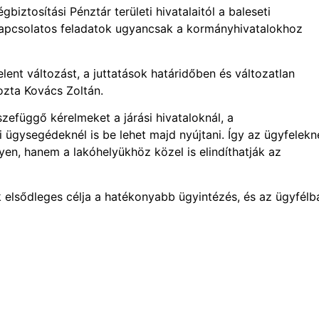
iztosítási Pénztár területi hivatalaitól a baleseti
 kapcsolatos feladatok ugyancsak a kormányhivatalokhoz
lent változást, a juttatások határidőben és változatlan
zta Kovács Zoltán.
zefüggő kérelmeket a járási hivataloknál, a
 ügysegédeknél is be lehet majd nyújtani. Így az ügyfelekn
n, hanem a lakóhelyükhöz közel is elindíthatják az
k elsődleges célja a hatékonyabb ügyintézés, és az ügyfélb