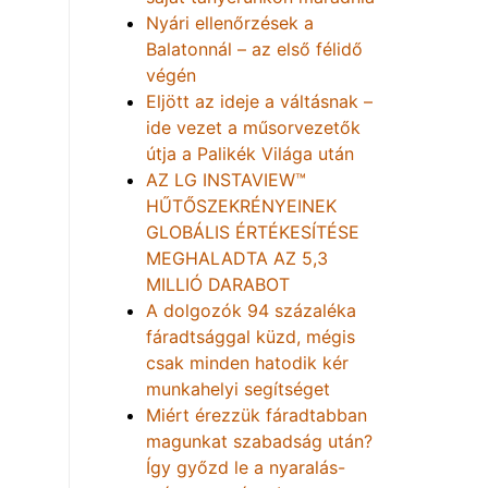
Nyári ellenőrzések a
Balatonnál – az első félidő
végén
Eljött az ideje a váltásnak –
ide vezet a műsorvezetők
útja a Palikék Világa után
AZ LG INSTAVIEW™
HŰTŐSZEKRÉNYEINEK
GLOBÁLIS ÉRTÉKESÍTÉSE
MEGHALADTA AZ 5,3
MILLIÓ DARABOT
A dolgozók 94 százaléka
fáradtsággal küzd, mégis
csak minden hatodik kér
munkahelyi segítséget
Miért érezzük fáradtabban
magunkat szabadság után?
Így győzd le a nyaralás-