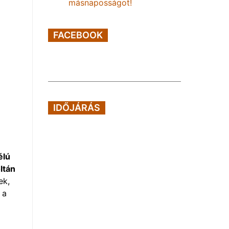
másnaposságot!
FACEBOOK
IDŐJÁRÁS
élú
ltán
ek,
 a