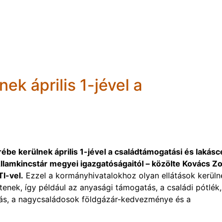
ek április 1-jével a
be kerülnek április 1-jével a családtámogatási és lakásc
lamkincstár megyei igazgatóságaitól – közölte Kovács Zo
TI-vel.
Ezzel a kormányhivatalokhoz olyan ellátások kerüln
enek, így például az anyasági támogatás, a családi pótlék,
s, a nagycsaládosok földgázár-kedvezménye és a