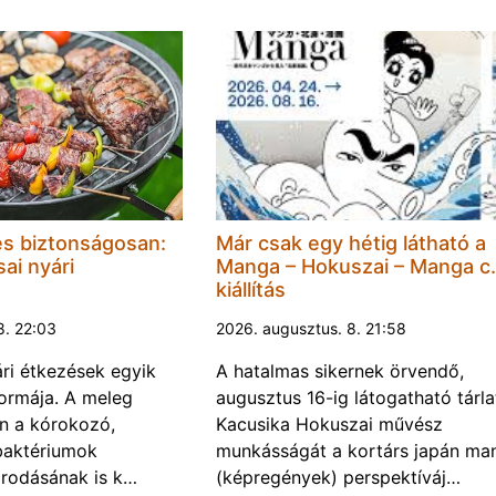
és biztonságosan:
Már csak egy hétig látható a
ai nyári
Manga – Hokuszai – Manga c.
kiállítás
8. 22:03
2026. augusztus. 8. 21:58
ári étkezések egyik
A hatalmas sikernek örvendő,
ormája. A meleg
augusztus 16-ig látogatható tárla
n a kórokozó,
Kacusika Hokuszai művész
baktériumok
munkásságát a kortárs japán ma
rodásának is k…
(képregények) perspektíváj…