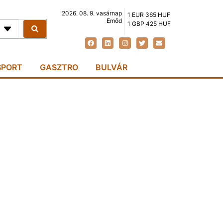
2026. 08. 9. vasárnap
1 EUR 365 HUF
Emőd
1 GBP 425 HUF
SPORT
GASZTRO
BULVÁR