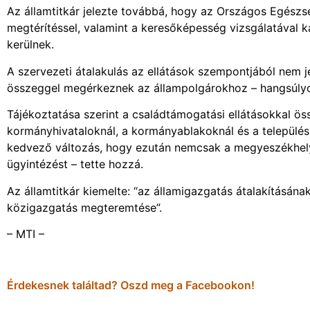
Az államtitkár jelezte továbbá, hogy az Országos Egészségb
megtérítéssel, valamint a keresőképesség vizsgálatával
kerülnek.
A szervezeti átalakulás az ellátások szempontjából nem je
összeggel megérkeznek az állampolgárokhoz – hangsúlyo
Tájékoztatása szerint a családtámogatási ellátásokkal öss
kormányhivataloknál, a kormányablakoknál és a települési
kedvező változás, hogy ezután nemcsak a megyeszékhelye
ügyintézést – tette hozzá.
Az államtitkár kiemelte: “az államigazgatás átalakításána
közigazgatás megteremtése”.
– MTI –
Érdekesnek találtad? Oszd meg a Facebookon!