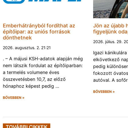
Emberhátrányból fordíthat az
Jön az újabb 
építőipar: az uniós források
figyeljünk oda
dönthetnek
2026. július. 29. 2
2026. augusztus. 2. 21:21
Igazi kánikulár
. – A májusi KSH-adatok alapján még
elkövetkező nap
nem látszik fordulat az építőiparban:
pedig különösen
a termelés volumene éves
fokozott óvato
összevetésben 10,7, az előző
autóval. A sofő
hónaphoz képest pedig …
BŐVEBBEN »
BŐVEBBEN »
TOVÁBBI CIKKEK