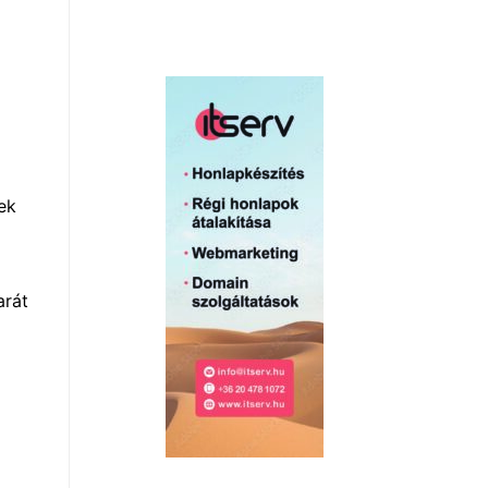
ek
arát