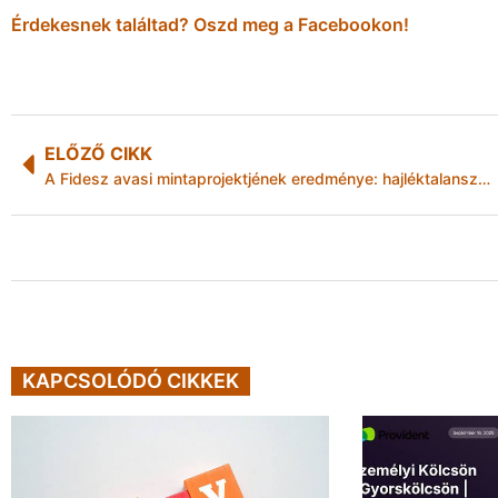
Érdekesnek találtad? Oszd meg a Facebookon!
ELŐZŐ CIKK
A Fidesz avasi mintaprojektjének eredménye: hajléktalanszállóvá züllesztett társasházak
KAPCSOLÓDÓ CIKKEK