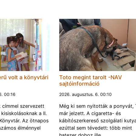
rű volt a könyvtári
Toto megint tarolt -NAV
sajtóinformáció
6. 00:16
2026. augusztus. 6. 00:10
k címmel szervezett
Még ki sem nyitották a ponyvát, 
kisiskolásoknak a II.
már jelzett. A cigaretta- és
Könyvtár. Az ötnapos
kábítószerkereső szolgálati kuty
számos élménnyel
ezúttal sem tévedett: több mint
hatezer doboz ille…