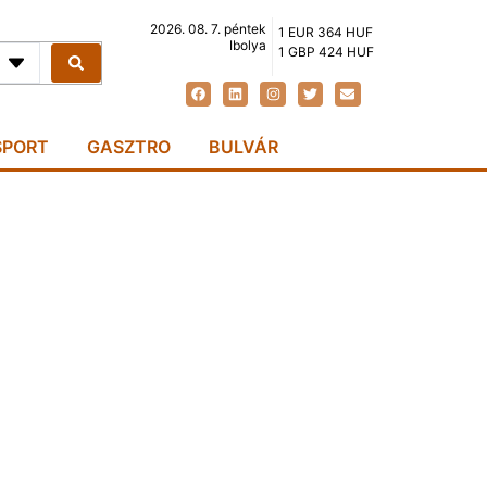
2026. 08. 7. péntek
1 EUR 364 HUF
Ibolya
1 GBP 424 HUF
SPORT
GASZTRO
BULVÁR