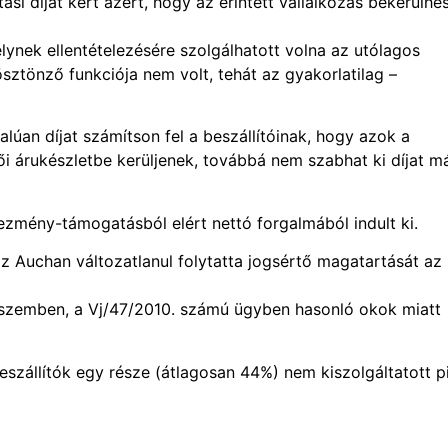
i díjat kért azért, hogy az érintett vállalkozás bekerülhe
ynek ellentételezésére szolgálhatott volna az utólagos
tönző funkciója nem volt, tehát az gyakorlatilag –
lúan díjat számítson fel a beszállítóinak, hogy azok a
dői árukészletbe kerüljenek, továbbá nem szabhat ki díjat má
zmény-támogatásból elért nettó forgalmából indult ki.
z Auchan változatlanul folytatta jogsértő magatartását az
l szemben, a Vj/47/2010. számú ügyben hasonló okok miatt
szállítók egy része (átlagosan 44%) nem kiszolgáltatott p