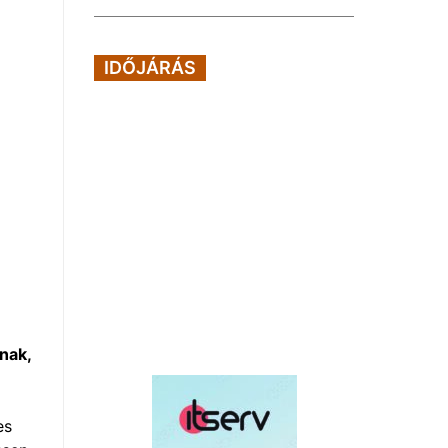
IDŐJÁRÁS
nak,
es