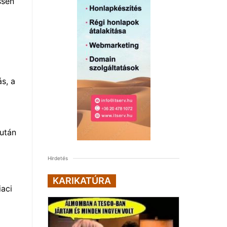
ssen
s, a
 után
Hirdetés
KARIKATÚRA
iaci