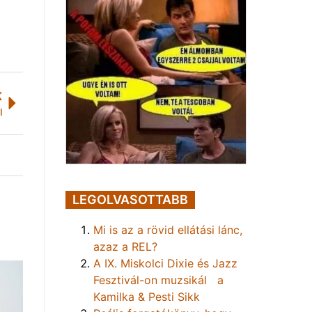
K
l
LEGOLVASOTTABB
Mi is az a rövid ellátási lánc,
azaz a REL?
A IX. Miskolci Dixie és Jazz
Fesztivál-on muzsikál a
Kamilka & Pesti Sikk