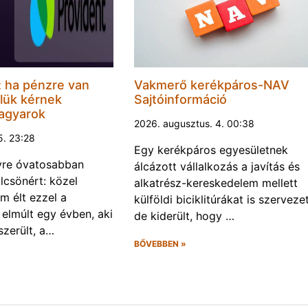
l: ha pénzre van
Vakmerő kerékpáros-NAV
lük kérnek
Sajtóinformáció
magyarok
2026. augusztus. 4. 00:38
5. 23:28
Egy kerékpáros egyesületnek
yre óvatosabban
álcázott vállalkozás a javítás és
csönért: közel
alkatrész-kereskedelem mellett
 élt ezzel a
külföldi biciklitúrákat is szervezet
 elmúlt egy évben, aki
de kiderült, hogy …
szerült, a…
BŐVEBBEN »