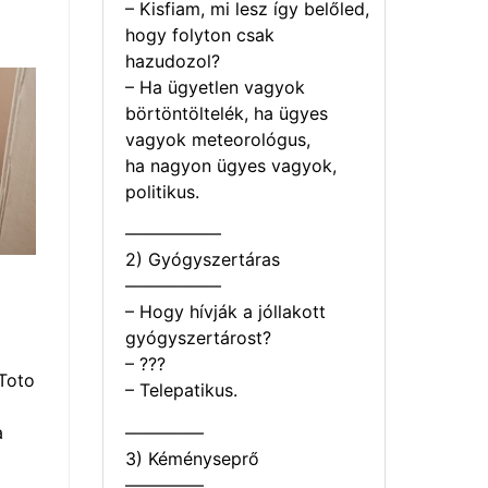
– Kisfiam, mi lesz így belőled,
hogy folyton csak
hazudozol?
– Ha ügyetlen vagyok
börtöntöltelék, ha ügyes
vagyok meteorológus,
ha nagyon ügyes vagyok,
politikus.
—————–
2) Gyógyszertáras
—————–
– Hogy hívják a jóllakott
gyógyszertárost?
– ???
Toto
– Telepatikus.
————–
a
3) Kéményseprő
————–