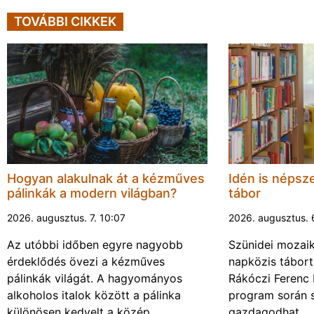
TOVÁBBI CIKKEK
Hogyan alakulnak át a kézműves
Idén is népsze
pálinkák a modern világban?
tábor
2026. augusztus. 7. 10:07
2026. augusztus. 
Az utóbbi időben egyre nagyobb
Szünidei mozai
érdeklődés övezi a kézműves
napközis tábort 
pálinkák világát. A hagyományos
Rákóczi Ferenc 
alkoholos italok között a pálinka
program során 
különösen kedvelt a közép…
gazdagodhat…