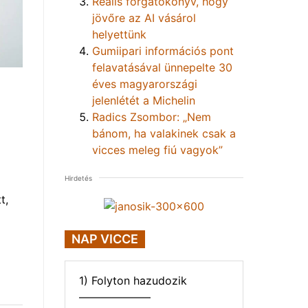
Reális forgatókönyv, hogy
jövőre az AI vásárol
helyettünk
Gumiipari információs pont
felavatásával ünnepelte 30
éves magyarországi
jelenlétét a Michelin
Radics Zsombor: „Nem
bánom, ha valakinek csak a
vicces meleg fiú vagyok”
Hirdetés
t,
NAP VICCE
1) Folyton hazudozik
——————–