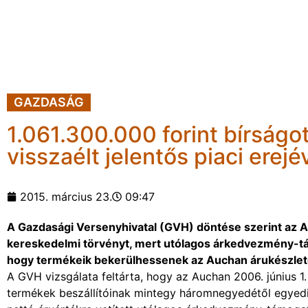
GAZDASÁG
1.061.300.000 forint bírságo
visszaélt jelentős piaci erejé
2015. március 23.
09:47
A Gazdasági Versenyhivatal (GVH) döntése szerint az 
kereskedelmi törvényt, mert utólagos árkedvezmény-támo
hogy termékeik bekerülhessenek az Auchan árukészlet
A GVH vizsgálata feltárta, hogy az Auchan 2006. június 1.
termékek beszállítóinak mintegy háromnegyedétől egyedi, 