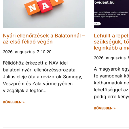
Nyári ellenőrzések a Balatonnál –
Lehullt a lepe
az első félidő végén
szükségük, tő
leginkább a 
2026. augusztus. 7. 10:20
2026. augusztus. 
Félidőhöz érkezett a NAV idei
A magyarok eg
balatoni nyári ellenőrzéssorozata.
folyamodnak köl
Július eleje óta a revizorok Somogy,
kétharmaduk nem
Veszprém és Zala vármegyében
lehetőséggel az
vizsgálják a legfor…
pedig erre kény
BŐVEBBEN »
BŐVEBBEN »