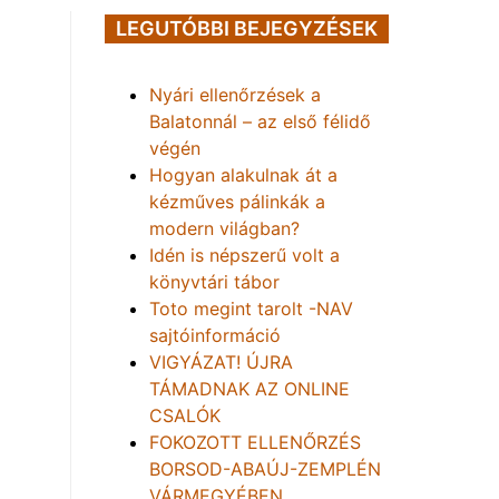
LEGUTÓBBI BEJEGYZÉSEK
Nyári ellenőrzések a
Balatonnál – az első félidő
végén
Hogyan alakulnak át a
kézműves pálinkák a
modern világban?
Idén is népszerű volt a
könyvtári tábor
Toto megint tarolt -NAV
sajtóinformáció
VIGYÁZAT! ÚJRA
TÁMADNAK AZ ONLINE
CSALÓK
FOKOZOTT ELLENŐRZÉS
BORSOD-ABAÚJ-ZEMPLÉN
VÁRMEGYÉBEN