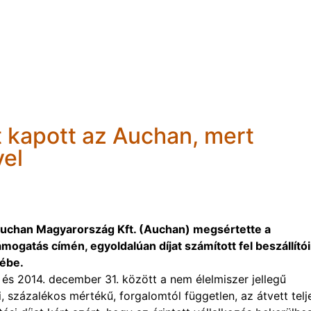
t kapott az Auchan, mert
vel
Auchan Magyarország Kft. (Auchan) megsértette a
gatás címén, egyoldalúan díjat számított fel beszállítói
ébe.
 és 2014. december 31. között a nem élelmiszer jellegű
százalékos mértékű, forgalomtól független, az átvett telj