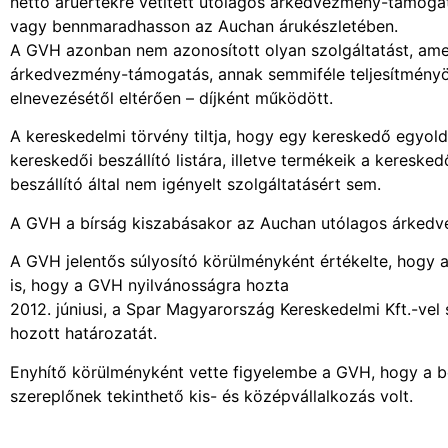
nettó áruértékre vetített utólagos árkedvezmény-támogatás
vagy bennmaradhasson az Auchan árukészletében.
A GVH azonban nem azonosított olyan szolgáltatást, amel
árkedvezmény-támogatás, annak semmiféle teljesítményösz
elnevezésétől eltérően – díjként működött.
A kereskedelmi törvény tiltja, hogy egy kereskedő egyolda
kereskedői beszállító listára, illetve termékeik a kereske
beszállító által nem igényelt szolgáltatásért sem.
A GVH a bírság kiszabásakor az Auchan utólagos árkedve
A GVH jelentős súlyosító körülményként értékelte, hogy a
is, hogy a GVH nyilvánosságra hozta
2012. júniusi, a Spar Magyarország Kereskedelmi Kft.-ve
hozott határozatát.
Enyhítő körülményként vette figyelembe a GVH, hogy a be
szereplőnek tekinthető kis- és középvállalkozás volt.