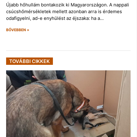
Újabb hőhullám bontakozik ki Magyarországon. A nappali
csúcshőmérsékletek mellett azonban arra is érdemes
odafigyelni, ad-e enyhülést az éjszaka: ha a…
BŐVEBBEN »
TOVÁBBI CIKKEK