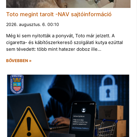
Toto megint tarolt -NAV sajtóinformáció
2026. augusztus. 6. 00:10
Még ki sem nyitották a ponyvát, Toto már jelzett. A
cigaretta- és kábítószerkereső szolgálati kutya ezúttal
sem tévedett: több mint hatezer doboz ille…
BŐVEBBEN »