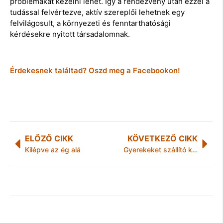
problémákat kezelni lehet. Így a rendezvény után ezzel a
tudással felvértezve, aktív szereplői lehetnek egy
felvilágosult, a környezeti és fenntarthatósági
kérdésekre nyitott társadalomnak.
Érdekesnek találtad? Oszd meg a Facebookon!
ELŐZŐ CIKK
KÖVETKEZŐ CIKK
Kilépve az ég alá
Gyerekeket szállító kisbusz karambolozott Gibártnál