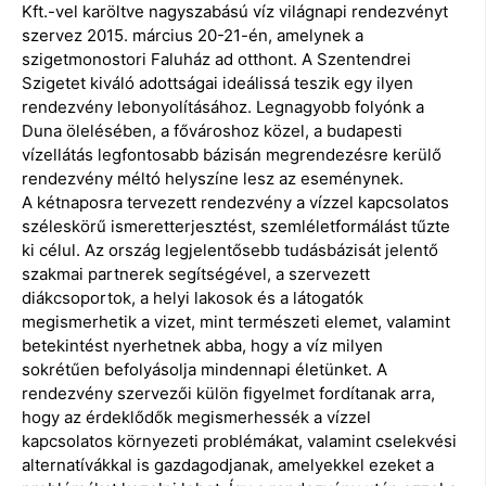
Kft.-vel karöltve nagyszabású víz világnapi rendezvényt
szervez 2015. március 20-21-én, amelynek a
szigetmonostori Faluház ad otthont. A Szentendrei
Szigetet kiváló adottságai ideálissá teszik egy ilyen
rendezvény lebonyolításához. Legnagyobb folyónk a
Duna ölelésében, a fővároshoz közel, a budapesti
vízellátás legfontosabb bázisán megrendezésre kerülő
rendezvény méltó helyszíne lesz az eseménynek.
A kétnaposra tervezett rendezvény a vízzel kapcsolatos
széleskörű ismeretterjesztést, szemléletformálást tűzte
ki célul. Az ország legjelentősebb tudásbázisát jelentő
szakmai partnerek segítségével, a szervezett
diákcsoportok, a helyi lakosok és a látogatók
megismerhetik a vizet, mint természeti elemet, valamint
betekintést nyerhetnek abba, hogy a víz milyen
sokrétűen befolyásolja mindennapi életünket. A
rendezvény szervezői külön figyelmet fordítanak arra,
hogy az érdeklődők megismerhessék a vízzel
kapcsolatos környezeti problémákat, valamint cselekvési
alternatívákkal is gazdagodjanak, amelyekkel ezeket a