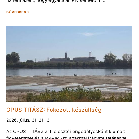
hanem azért, hogy egyáltalán elviselhető m…
BŐVEBBEN »
OPUS TITÁSZ: Fokozott készültség
2026. július. 31. 21:13
Az OPUS TITÁSZ Zrt. elosztói engedélyesként kiemelt
figyelemmel és a MAVIR Zrt. szakmai iránymutatásaival