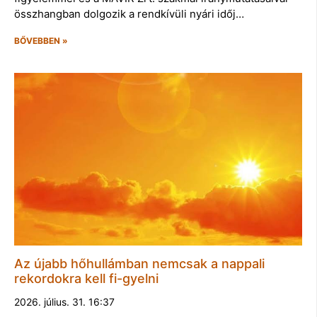
összhangban dolgozik a rendkívüli nyári időj…
BŐVEBBEN »
Az újabb hőhullámban nemcsak a nappali
rekordokra kell fi-gyelni
2026. július. 31. 16:37