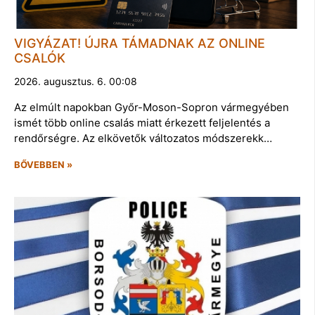
VIGYÁZAT! ÚJRA TÁMADNAK AZ ONLINE
CSALÓK
2026. augusztus. 6. 00:08
Az elmúlt napokban Győr-Moson-Sopron vármegyében
ismét több online csalás miatt érkezett feljelentés a
rendőrségre. Az elkövetők változatos módszerekk…
BŐVEBBEN »