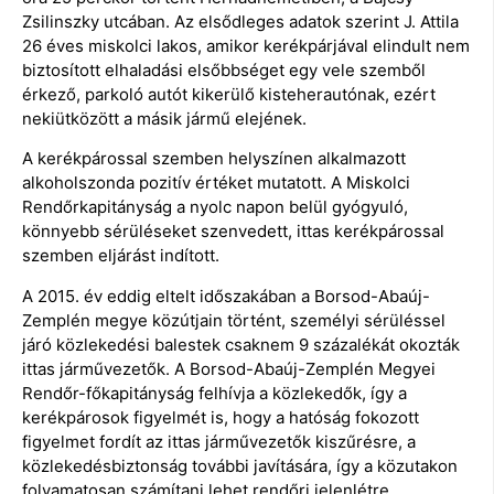
Zsilinszky utcában. Az elsődleges adatok szerint J. Attila
26 éves miskolci lakos, amikor kerékpárjával elindult nem
biztosított elhaladási elsőbbséget egy vele szemből
érkező, parkoló autót kikerülő kisteherautónak, ezért
nekiütközött a másik jármű elejének.
A kerékpárossal szemben helyszínen alkalmazott
alkoholszonda pozitív értéket mutatott. A Miskolci
Rendőrkapitányság a nyolc napon belül gyógyuló,
könnyebb sérüléseket szenvedett, ittas kerékpárossal
szemben eljárást indított.
A 2015. év eddig eltelt időszakában a Borsod-Abaúj-
Zemplén megye közútjain történt, személyi sérüléssel
járó közlekedési balestek csaknem 9 százalékát okozták
ittas járművezetők. A Borsod-Abaúj-Zemplén Megyei
Rendőr-főkapitányság felhívja a közlekedők, így a
kerékpárosok figyelmét is, hogy a hatóság fokozott
figyelmet fordít az ittas járművezetők kiszűrésre, a
közlekedésbiztonság további javítására, így a közutakon
folyamatosan számítani lehet rendőri jelenlétre,