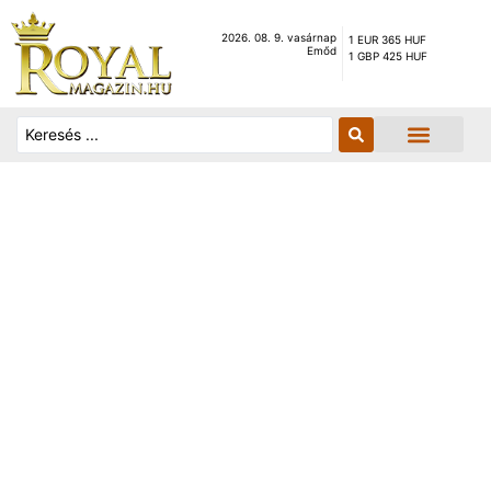
2026. 08. 9. vasárnap
1 EUR 365 HUF
Emőd
1 GBP 425 HUF