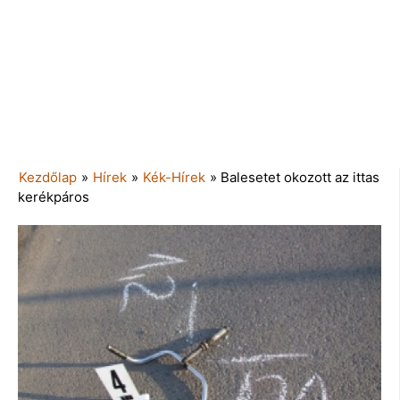
Kezdőlap
»
Hírek
»
Kék-Hírek
»
Balesetet okozott az ittas
kerékpáros