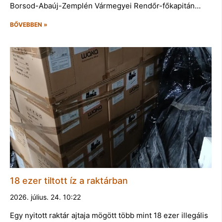
Borsod-Abaúj-Zemplén Vármegyei Rendőr-főkapitán…
BŐVEBBEN »
18 ezer tiltott íz a raktárban
2026. július. 24. 10:22
Egy nyitott raktár ajtaja mögött több mint 18 ezer illegális