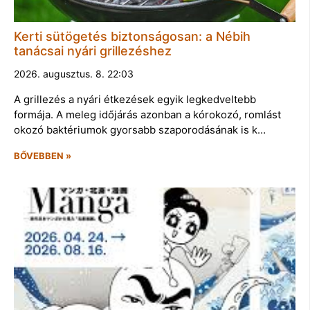
Kerti sütögetés biztonságosan: a Nébih
tanácsai nyári grillezéshez
2026. augusztus. 8. 22:03
A grillezés a nyári étkezések egyik legkedveltebb
formája. A meleg időjárás azonban a kórokozó, romlást
okozó baktériumok gyorsabb szaporodásának is k…
BŐVEBBEN »