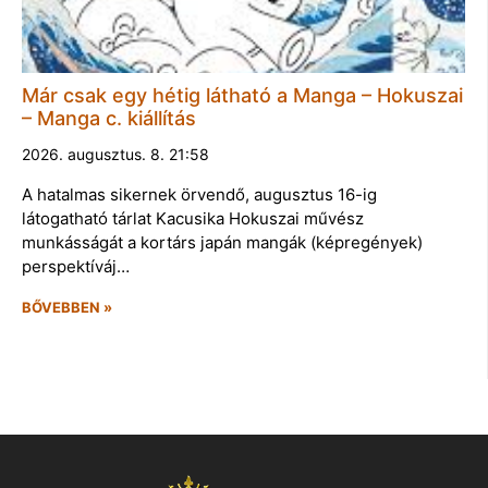
Már csak egy hétig látható a Manga – Hokuszai
– Manga c. kiállítás
2026. augusztus. 8. 21:58
A hatalmas sikernek örvendő, augusztus 16-ig
látogatható tárlat Kacusika Hokuszai művész
munkásságát a kortárs japán mangák (képregények)
perspektíváj…
BŐVEBBEN »