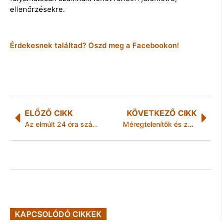
ellenőrzésekre.
Érdekesnek találtad? Oszd meg a Facebookon!
ELŐZŐ CIKK
KÖVETKEZŐ CIKK
Az elmúlt 24 óra számokban
Méregtelenítők és zöldrefestők: a Greenpeace rangsorolta a detoxos divatcégeket
KAPCSOLÓDÓ CIKKEK