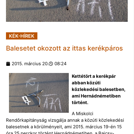
KÉK-HÍREK
Balesetet okozott az ittas kerékpáros
2015. március 20.
08:24
Kettétört a kerékpár
abban közúti
közlekedési balesetben,
ami Hernádnémetiben
történt.
A Miskolci
Rendőrkapitányság vizsgálja annak a közúti közlekedési
balesetnek a körülményeit, ami 2015. március 19-én 15
óra 25 perckor történt Hernádnémetiben, a Bajcsy-