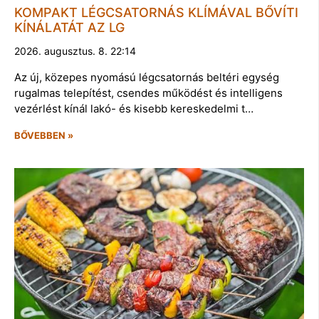
KOMPAKT LÉGCSATORNÁS KLÍMÁVAL BŐVÍTI
KÍNÁLATÁT AZ LG
2026. augusztus. 8. 22:14
Az új, közepes nyomású légcsatornás beltéri egység
rugalmas telepítést, csendes működést és intelligens
vezérlést kínál lakó- és kisebb kereskedelmi t…
BŐVEBBEN »