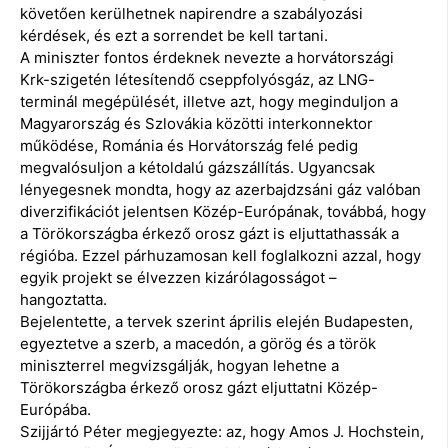
követően kerülhetnek napirendre a szabályozási
kérdések, és ezt a sorrendet be kell tartani.
A miniszter fontos érdeknek nevezte a horvátországi
Krk-szigetén létesítendő cseppfolyósgáz, az LNG-
terminál megépülését, illetve azt, hogy meginduljon a
Magyarország és Szlovákia közötti interkonnektor
működése, Románia és Horvátország felé pedig
megvalósuljon a kétoldalú gázszállítás. Ugyancsak
lényegesnek mondta, hogy az azerbajdzsáni gáz valóban
diverzifikációt jelentsen Közép-Európának, továbbá, hogy
a Törökországba érkező orosz gázt is eljuttathassák a
régióba. Ezzel párhuzamosan kell foglalkozni azzal, hogy
egyik projekt se élvezzen kizárólagosságot –
hangoztatta.
Bejelentette, a tervek szerint április elején Budapesten,
egyeztetve a szerb, a macedón, a görög és a török
miniszterrel megvizsgálják, hogyan lehetne a
Törökországba érkező orosz gázt eljuttatni Közép-
Európába.
Szijjártó Péter megjegyezte: az, hogy Amos J. Hochstein,