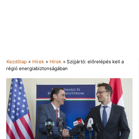
Kezdőlap
»
Hírek
»
Hírek
»
Szijjártó: előrelépés kell a
régió energiabiztonságában