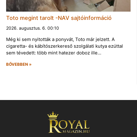
Toto megint tarolt -NAV sajtóinformáció
2026. augusztus. 6. 00:10
Még ki sem nyitották a ponyvát, Toto már jelzett. A
cigaretta- és kábítószerkereső szolgálati kutya ezúttal
sem tévedett: több mint hatezer doboz ille…
BŐVEBBEN »