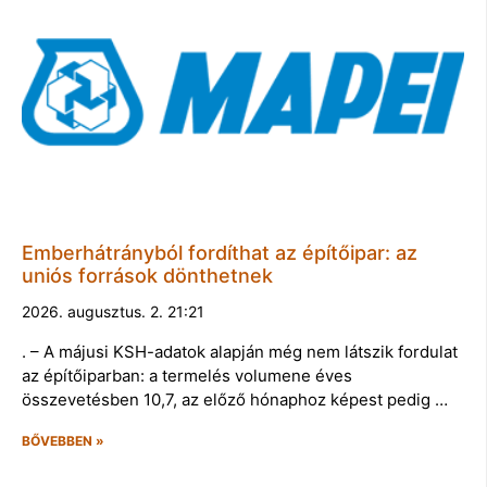
Emberhátrányból fordíthat az építőipar: az
uniós források dönthetnek
2026. augusztus. 2. 21:21
. – A májusi KSH-adatok alapján még nem látszik fordulat
az építőiparban: a termelés volumene éves
összevetésben 10,7, az előző hónaphoz képest pedig …
BŐVEBBEN »