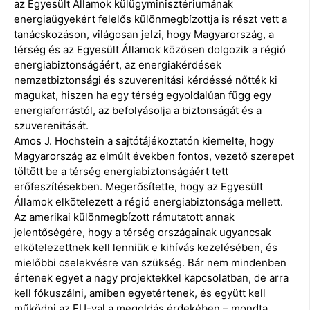
az Egyesült Államok külügyminisztériumának
energiaügyekért felelős különmegbízottja is részt vett a
tanácskozáson, világosan jelzi, hogy Magyarország, a
térség és az Egyesült Államok közösen dolgozik a régió
energiabiztonságáért, az energiakérdések
nemzetbiztonsági és szuverenitási kérdéssé nőtték ki
magukat, hiszen ha egy térség egyoldalúan függ egy
energiaforrástól, az befolyásolja a biztonságát és a
szuverenitását.
Amos J. Hochstein a sajtótájékoztatón kiemelte, hogy
Magyarország az elmúlt években fontos, vezető szerepet
töltött be a térség energiabiztonságáért tett
erőfeszítésekben. Megerősítette, hogy az Egyesült
Államok elkötelezett a régió energiabiztonsága mellett.
Az amerikai különmegbízott rámutatott annak
jelentőségére, hogy a térség országainak ugyancsak
elkötelezettnek kell lenniük e kihívás kezelésében, és
mielőbbi cselekvésre van szükség. Bár nem mindenben
értenek egyet a nagy projektekkel kapcsolatban, de arra
kell fókuszálni, amiben egyetértenek, és együtt kell
működni az EU-val a megoldás érdekében – mondta.