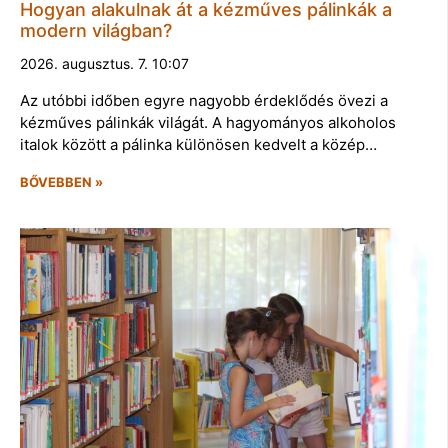
Hogyan alakulnak át a kézműves pálinkák a
modern világban?
2026. augusztus. 7. 10:07
Az utóbbi időben egyre nagyobb érdeklődés övezi a
kézműves pálinkák világát. A hagyományos alkoholos
italok között a pálinka különösen kedvelt a közép…
BŐVEBBEN »