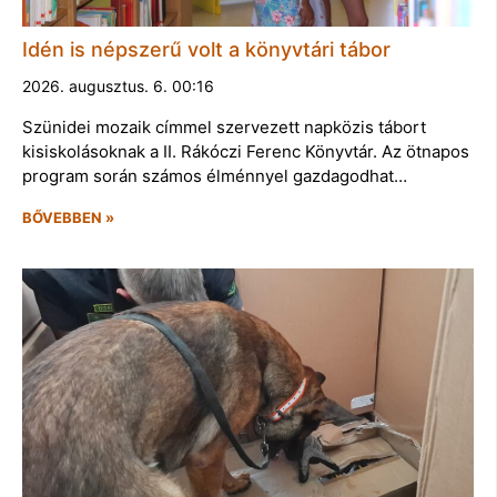
Idén is népszerű volt a könyvtári tábor
2026. augusztus. 6. 00:16
Szünidei mozaik címmel szervezett napközis tábort
kisiskolásoknak a II. Rákóczi Ferenc Könyvtár. Az ötnapos
program során számos élménnyel gazdagodhat…
BŐVEBBEN »