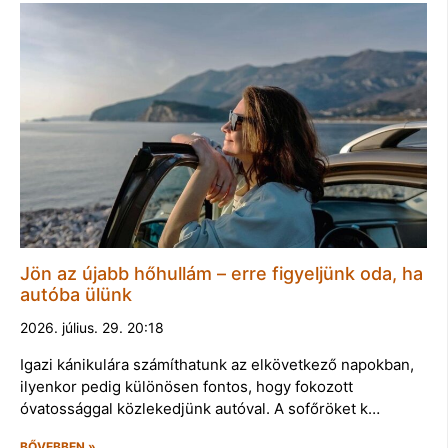
Jön az újabb hőhullám – erre figyeljünk oda, ha
autóba ülünk
2026. július. 29. 20:18
Igazi kánikulára számíthatunk az elkövetkező napokban,
ilyenkor pedig különösen fontos, hogy fokozott
óvatossággal közlekedjünk autóval. A sofőröket k…
BŐVEBBEN »