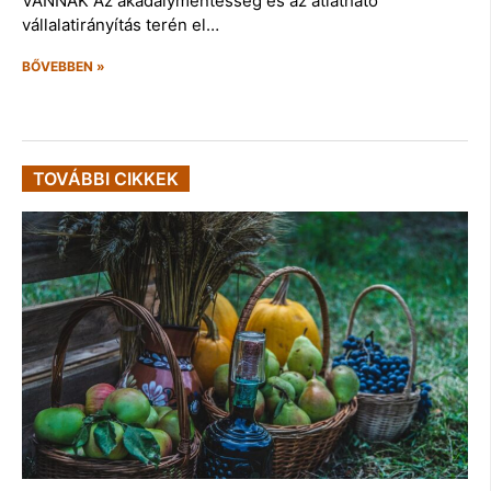
VANNAK Az akadálymentesség és az átlátható
vállalatirányítás terén el…
BŐVEBBEN »
TOVÁBBI CIKKEK