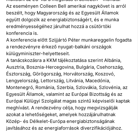
Az eseményen Colleen Bell amerikai nagykövet is arról
beszélt, hogy Magyarország és az Egyesült Államok
együtt dolgozik az energiabiztonságért, és e munka
eredményességéhez járulhat hozzá a csütörtöki
konferencia is.
A konferencia előtt Szijjártó Péter munkareggelin fogadta
a rendezvényre érkező nyugat-balkáni országok
külügyminiszter-helyetteseit.
A tanácskozásra a KKM tájékoztatása szerint Albánia,
Ausztria, Bosznia-Hercegovina, Bulgária, Csehország,
Észtország, Görögország, Horvátország, Koszovó,
Lengyelország, Lettország, Litvánia, Macedónia,
Montenegró, Románia, Szerbia, Szlovákia, Szlovénia, az
Egyesült Államok, valamint az Európai Bizottság és az
Európai Külügyi Szolgálat magas szintű képviselői kaptak
meghívást. A rendezvény célja, hogy megvizsgálják
azokat a lehetőségeket, amelyek hozzájárulhatnak
Közép- és Délkelet-Európa energiabiztonságának
javításához és az energiaforrások diverzifikációjához.