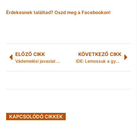
Érdekesnek találtad? Oszd meg a Facebookon!
ELŐZŐ CIKK
KÖVETKEZŐ CIKK
Vádemelési javaslat az arnóti emberölés ügyében
IDE: Lemossuk a gyalázatot! – koszorúzás a Duna-parti cipőknél
KAPCSOLÓDÓ CIKKEK