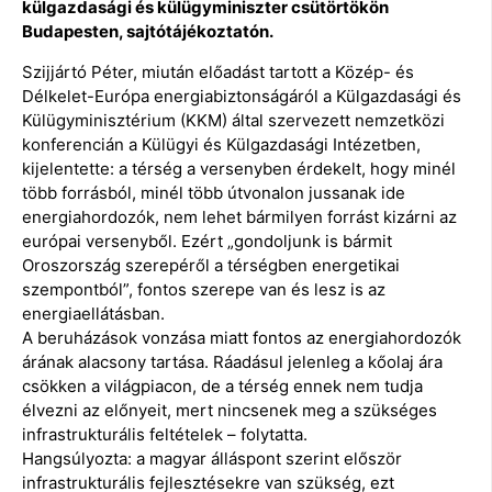
külgazdasági és külügyminiszter csütörtökön
Budapesten, sajtótájékoztatón.
Szijjártó Péter, miután előadást tartott a Közép- és
Délkelet-Európa energiabiztonságáról a Külgazdasági és
Külügyminisztérium (KKM) által szervezett nemzetközi
konferencián a Külügyi és Külgazdasági Intézetben,
kijelentette: a térség a versenyben érdekelt, hogy minél
több forrásból, minél több útvonalon jussanak ide
energiahordozók, nem lehet bármilyen forrást kizárni az
európai versenyből. Ezért „gondoljunk is bármit
Oroszország szerepéről a térségben energetikai
szempontból”, fontos szerepe van és lesz is az
energiaellátásban.
A beruházások vonzása miatt fontos az energiahordozók
árának alacsony tartása. Ráadásul jelenleg a kőolaj ára
csökken a világpiacon, de a térség ennek nem tudja
élvezni az előnyeit, mert nincsenek meg a szükséges
infrastrukturális feltételek – folytatta.
Hangsúlyozta: a magyar álláspont szerint először
infrastrukturális fejlesztésekre van szükség, ezt