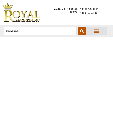
2026. 08. 7. péntek
1 EUR 364 HUF
Ibolya
1 GBP 424 HUF