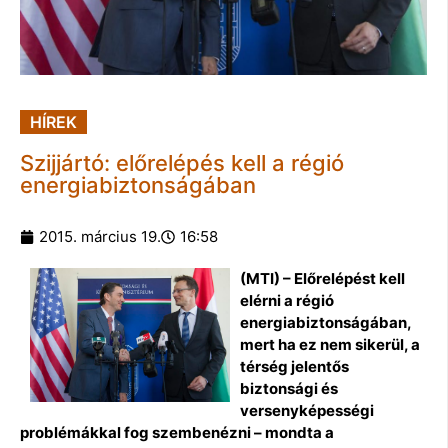
HÍREK
Szijjártó: előrelépés kell a régió
energiabiztonságában
2015. március 19.
16:58
(MTI) – Előrelépést kell
elérni a régió
energiabiztonságában,
mert ha ez nem sikerül, a
térség jelentős
biztonsági és
versenyképességi
problémákkal fog szembenézni – mondta a