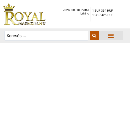
2026. 08. 10. hétfő
1 EUR 364 HUF
Lőrinc
1 GBP 425 HUF