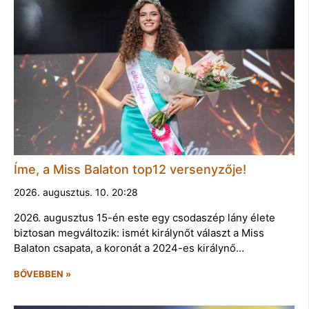
Íme, a Miss Balaton top12 versenyzője!
2026. augusztus. 10. 20:28
2026. augusztus 15-én este egy csodaszép lány élete
biztosan megváltozik: ismét királynőt választ a Miss
Balaton csapata, a koronát a 2024-es királynő…
BŐVEBBEN »