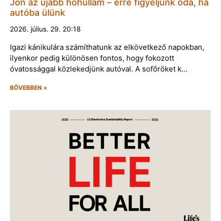
Jön az újabb hőhullám – erre figyeljünk oda, ha
autóba ülünk
2026. július. 29. 20:18
Igazi kánikulára számíthatunk az elkövetkező napokban,
ilyenkor pedig különösen fontos, hogy fokozott
óvatossággal közlekedjünk autóval. A sofőröket k…
BŐVEBBEN »