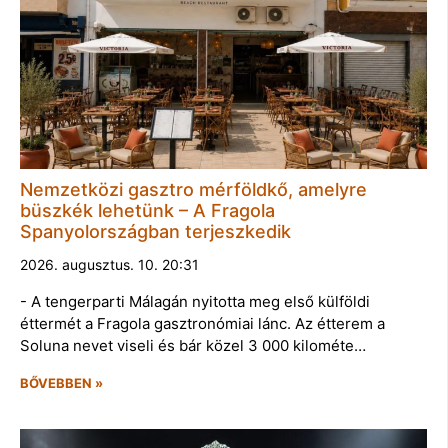
Nemzetközi gasztro mérföldkő, amelyre
büszkék lehetünk – A Fragola
Spanyolországban terjeszkedik
2026. augusztus. 10. 20:31
- A tengerparti Málagán nyitotta meg első külföldi
éttermét a Fragola gasztronómiai lánc. Az étterem a
Soluna nevet viseli és bár közel 3 000 kilométe…
BŐVEBBEN »