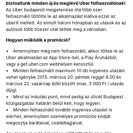
biztosítunk minden új és meglévő Uber felhasználónak!
Az Uber budapesti megjelenése óta több ezer
felhasználó töltötte le az alkalmazást kiállva ezzel az
uberX mellett. Az elmúlt három hónapban az utasok és az
autósok több tízezer utat tettek meg a városban.
Hogyan működik a promóció?
• Amennyiben még nem felhasználó, akkor töltse le az
Uber alkalmazást az App Store-ból, a Play Áruházból,
vagy a get.uber.com webhelyen keresztül.
• Minden felhasználó maximum 10 db ingyenes utazást
vehet igénybe 2015. március 20. péntek reggel 8.00 és
március 22. vasárnap éjfél között (max. 3 000 Ft / utazás
díjig).
• Mind az indulási pont, mind pedig az úticél Budapest
közigazgatási határán belül kell, hogy legyen.
• Minden felhasználó további ingyenes utazást is
elérhet, amennyiben személyes promóciós kódját
megosztja barátaival, családtagjaival.