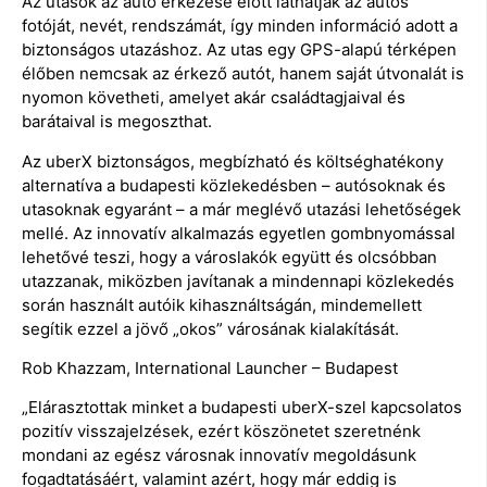
Az utasok az autó érkezése előtt láthatják az autós
fotóját, nevét, rendszámát, így minden információ adott a
biztonságos utazáshoz. Az utas egy GPS-alapú térképen
élőben nemcsak az érkező autót, hanem saját útvonalát is
nyomon követheti, amelyet akár családtagjaival és
barátaival is megoszthat.
Az uberX biztonságos, megbízható és költséghatékony
alternatíva a budapesti közlekedésben – autósoknak és
utasoknak egyaránt – a már meglévő utazási lehetőségek
mellé. Az innovatív alkalmazás egyetlen gombnyomással
lehetővé teszi, hogy a városlakók együtt és olcsóbban
utazzanak, miközben javítanak a mindennapi közlekedés
során használt autóik kihasználtságán, mindemellett
segítik ezzel a jövő „okos” városának kialakítását.
Rob Khazzam, International Launcher – Budapest
„Elárasztottak minket a budapesti uberX-szel kapcsolatos
pozitív visszajelzések, ezért köszönetet szeretnénk
mondani az egész városnak innovatív megoldásunk
fogadtatásáért, valamint azért, hogy már eddig is