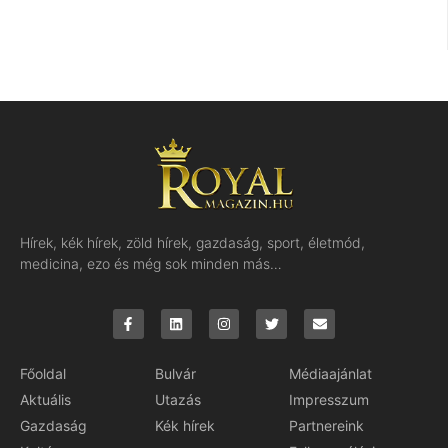
Hírek, kék hírek, zöld hírek, gazdaság, sport, életmód,
medicina, ezo és még sok minden más…
Főoldal
Bulvár
Médiaajánlat
Aktuális
Utazás
Impresszum
Gazdaság
Kék hírek
Partnereink