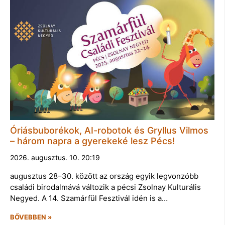
Óriásbuborékok, AI-robotok és Gryllus Vilmos
– három napra a gyerekeké lesz Pécs!
2026. augusztus. 10. 20:19
augusztus 28–30. között az ország egyik legvonzóbb
családi birodalmává változik a pécsi Zsolnay Kulturális
Negyed. A 14. Szamárfül Fesztivál idén is a…
BŐVEBBEN »