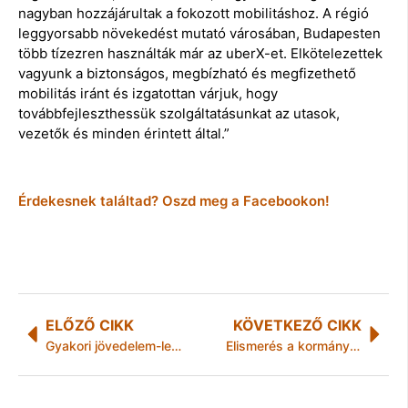
nagyban hozzájárultak a fokozott mobilitáshoz. A régió
leggyorsabb növekedést mutató városában, Budapesten
több tízezren használták már az uberX-et. Elkötelezettek
vagyunk a biztonságos, megbízható és megfizethető
mobilitás iránt és izgatottan várjuk, hogy
továbbfejleszthessük szolgáltatásunkat az utasok,
vezetők és minden érintett által.”
Érdekesnek találtad? Oszd meg a Facebookon!
ELŐZŐ CIKK
KÖVETKEZŐ CIKK
Gyakori jövedelem-letiltás
Elismerés a kormánymegbízottnak