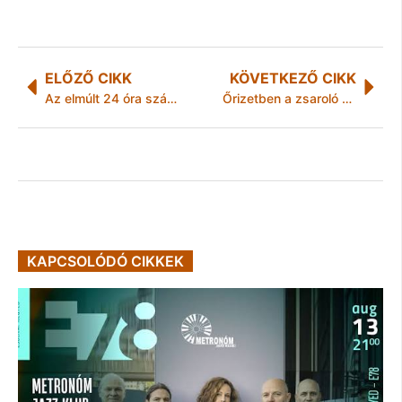
ELŐZŐ CIKK
KÖVETKEZŐ CIKK
Az elmúlt 24 óra számokban
Őrizetben a zsaroló család – videóval
KAPCSOLÓDÓ CIKKEK