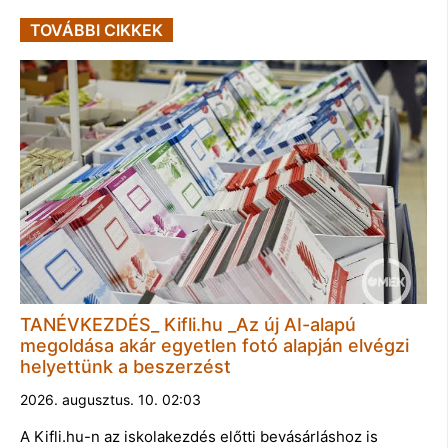
TOVÁBBI CIKKEK
TANÉVKEZDÉS_ Kifli.hu _Az új AI-alapú
megoldása akár egyetlen fotó alapján elvégzi
helyettünk a beszerzést
2026. augusztus. 10. 02:03
A Kifli.hu-n az iskolakezdés előtti bevásárláshoz is