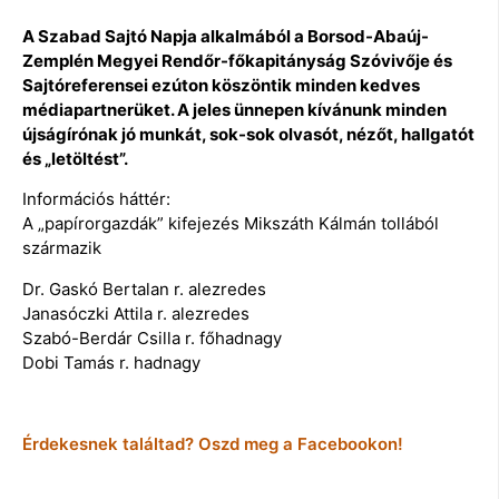
A Szabad Sajtó Napja alkalmából a Borsod-Abaúj-
Zemplén Megyei Rendőr-főkapitányság Szóvivője és
Sajtóreferensei ezúton köszöntik minden kedves
médiapartnerüket. A jeles ünnepen kívánunk minden
újságírónak jó munkát, sok-sok olvasót, nézőt, hallgatót
és „letöltést”.
Információs háttér:
A „papírorgazdák” kifejezés Mikszáth Kálmán tollából
származik
Dr. Gaskó Bertalan r. alezredes
Janasóczki Attila r. alezredes
Szabó-Berdár Csilla r. főhadnagy
Dobi Tamás r. hadnagy
Érdekesnek találtad? Oszd meg a Facebookon!