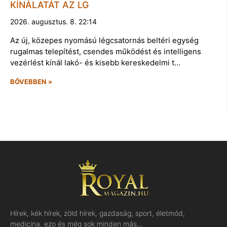
KÍNÁLATÁT AZ LG
2026. augusztus. 8. 22:14
Az új, közepes nyomású légcsatornás beltéri egység
rugalmas telepítést, csendes működést és intelligens
vezérlést kínál lakó- és kisebb kereskedelmi t…
BŐVEBBEN »
Hírek, kék hírek, zöld hírek, gazdaság, sport, életmód,
medicina, ezo és még sok minden más…