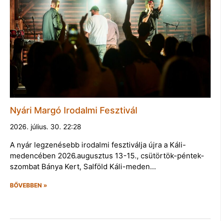
Nyári Margó Irodalmi Fesztivál
2026. július. 30. 22:28
A nyár legzenésebb irodalmi fesztiválja újra a Káli-
medencében 2026.augusztus 13-15., csütörtök-péntek-
szombat Bánya Kert, Salföld Káli-meden…
BŐVEBBEN »