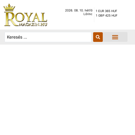
2026. 08. 10. hétfő
1 EUR 365 HUF
Lőrinc
1 GBP 425 HUF