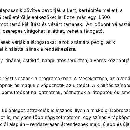
alaposan kibővítve bevonják a kert, kertépítés mellett, a
 területéről jelentkezőket is. Ezzel már, egy 4.500
ot tartó kiállítást és vásárt tartanak. Az időpont választ
 cserepes virágokat is láthat, vehet a látogató.
sek várják a látogatókat, azok számára pedig, akik
kínálattal állnak a rendelkezésre.
 lábánál, ősfáktól hangulatos területen, a város központj
 is részt vesznek a programokban. A Mesekertben, az óvodá
kapnak és maguk elvégezhetik az ültetést. A kiállítás színpa
, bemutatókat hallgathatnak, nézhetnek a látogatók és isme
 különleges attrakciók is lesznek. Ilyen a miskolci Debrecz
óp” is, melyben több négyzetméteren, egy színes virágképe
ukciói alapján – rendszeresen átrendeznek majd, újabb és új