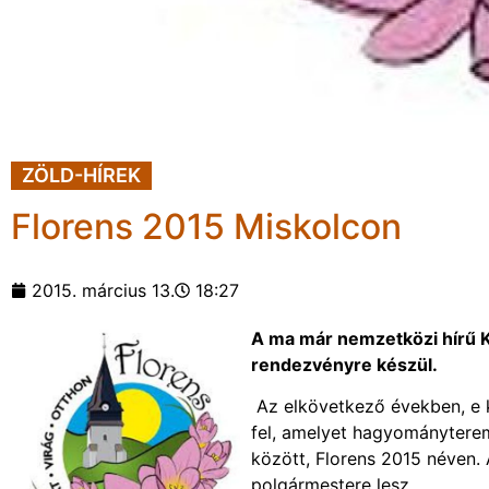
ZÖLD-HÍREK
Florens 2015 Miskolcon
2015. március 13.
18:27
A ma már nemzetközi hírű K
rendezvényre készül.
Az elkövetkező években, e k
fel, amelyet hagyományterem
között, Florens 2015 néven.
polgármestere lesz.