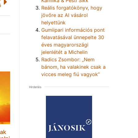
Kamilka & Pesti Sikk
ő
Reális forgatókönyv, hogy
jövőre az AI vásárol
helyettünk
Gumiipari információs pont
felavatásával ünnepelte 30
éves magyarországi
jelenlétét a Michelin
Radics Zsombor: „Nem
bánom, ha valakinek csak a
vicces meleg fiú vagyok”
Hirdetés
sak