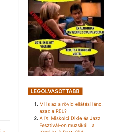
LEGOLVASOTTABB
Mi is az a rövid ellátási lánc,
azaz a REL?
A IX. Miskolci Dixie és Jazz
Fesztivál-on muzsikál a
K