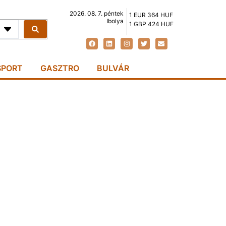
2026. 08. 7. péntek
1 EUR 364 HUF
Ibolya
1 GBP 424 HUF
SPORT
GASZTRO
BULVÁR