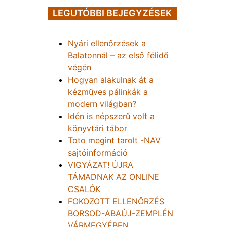
LEGUTÓBBI BEJEGYZÉSEK
Nyári ellenőrzések a
Balatonnál – az első félidő
végén
Hogyan alakulnak át a
kézműves pálinkák a
modern világban?
Idén is népszerű volt a
könyvtári tábor
Toto megint tarolt -NAV
sajtóinformáció
VIGYÁZAT! ÚJRA
TÁMADNAK AZ ONLINE
CSALÓK
FOKOZOTT ELLENŐRZÉS
BORSOD-ABAÚJ-ZEMPLÉN
VÁRMEGYÉBEN