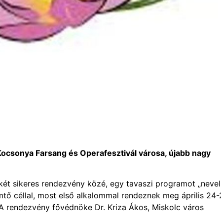
ocsonya Farsang és Operafesztivál városa, újabb nagy
ét sikeres rendezvény közé, egy tavaszi programot „nevel
tő céllal, most első alkalommal rendeznek meg április 24-
 A rendezvény fővédnöke Dr. Kriza Ákos, Miskolc város