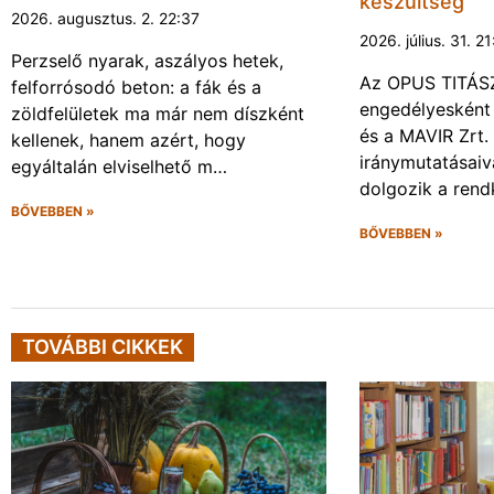
készültség
2026. augusztus. 2. 22:37
2026. július. 31. 2
Perzselő nyarak, aszályos hetek,
Az OPUS TITÁSZ 
felforrósodó beton: a fák és a
engedélyesként
zöldfelületek ma már nem díszként
és a MAVIR Zrt.
kellenek, hanem azért, hogy
iránymutatásai
egyáltalán elviselhető m…
dolgozik a rendk
BŐVEBBEN »
BŐVEBBEN »
TOVÁBBI CIKKEK