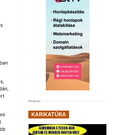
ás
ában
s,
dán,
rt
Hirdetés
KARIKATÚRA
eni
t
abb