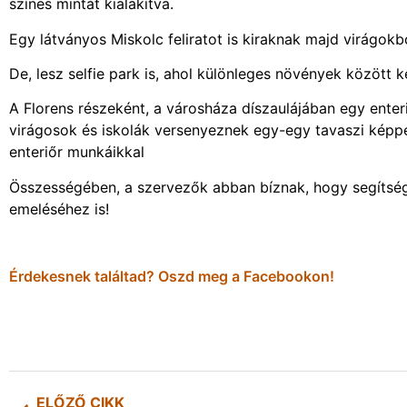
színes mintát kialakítva.
Egy látványos Miskolc feliratot is kiraknak majd virágok
De, lesz selfie park is, ahol különleges növények között 
A Florens részeként, a városháza díszaulájában egy enteriőr
virágosok és iskolák versenyeznek egy-egy tavaszi képp
enteriőr munkáikkal
Összességében, a szervezők abban bíznak, hogy segítséget
emeléséhez is!
Érdekesnek találtad? Oszd meg a Facebookon!
ELŐZŐ CIKK