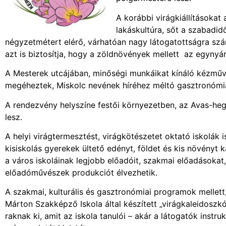
A korábbi virágkiállításokat 
lakáskultúra, sőt a szabadidő
négyzetmétert elérő, várhatóan nagy látogatottságra szám
azt is biztosítja, hogy a zöldnövények mellett az egynyári
A Mesterek utcájában, minőségi munkáikat kínáló kézműve
megéheztek, Miskolc nevének híréhez méltó gasztronómiai 
A rendezvény helyszíne festői környezetben, az Avas-hegy
lesz.
A helyi virágtermesztést, virágkötészetet oktató iskolák
kisiskolás gyerekek ültető edényt, földet és kis növényt 
a város iskoláinak legjobb előadóit, szakmai előadásokat
előadóművészek produkciót élvezhetik.
A szakmai, kulturális és gasztronómiai programok mellett,
Márton Szakképző Iskola által készített „virágkaleidoszk
raknak ki, amit az iskola tanulói – akár a látogatók instr