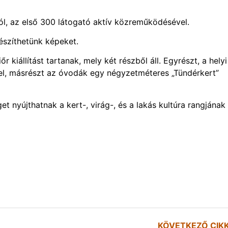
ból, az első 300 látogató aktív közreműködésével.
készíthetünk képeket.
 kiállítást tartanak, mely két részből áll. Egyrészt, a helyi
el, másrészt az óvodák egy négyzetméteres „Tündérkert”
 nyújthatnak a kert-, virág-, és a lakás kultúra rangjának
KÖVETKEZŐ CIK