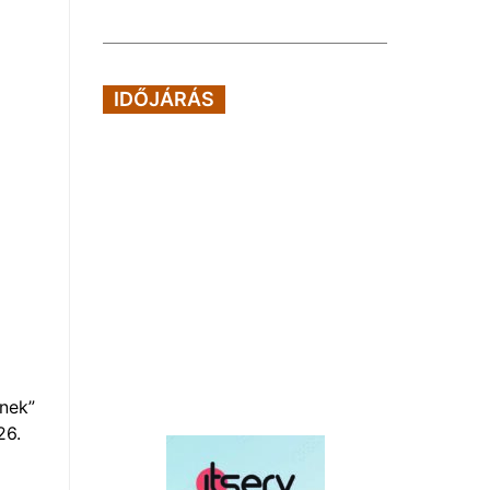
IDŐJÁRÁS
nek”
26.