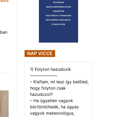
elni
nban
NAP VICCE
1) Folyton hazudozik
——————–
– Kisfiam, mi lesz így belőled,
hogy folyton csak
hazudozol?
– Ha ügyetlen vagyok
börtöntöltelék, ha ügyes
vagyok meteorológus,