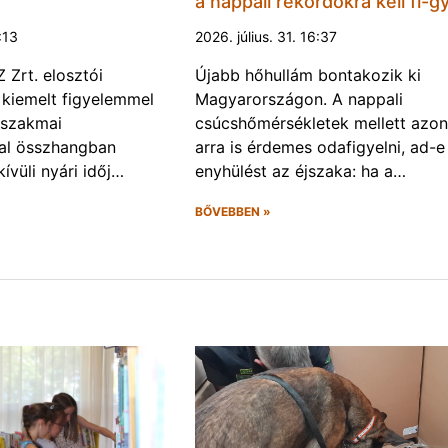
a nappali rekordokra kell fi-gy
1:13
2026. július. 31. 16:37
Zrt. elosztói
Újabb hőhullám bontakozik ki
 kiemelt figyelemmel
Magyarországon. A nappali
 szakmai
csúcshőmérsékletek mellett azo
val összhangban
arra is érdemes odafigyelni, ad-e
ívüli nyári időj…
enyhülést az éjszaka: ha a…
BŐVEBBEN »