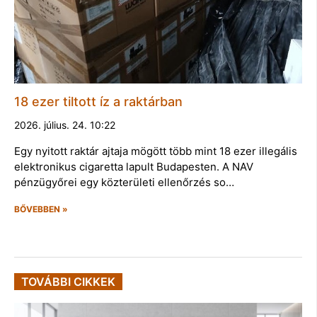
18 ezer tiltott íz a raktárban
2026. július. 24. 10:22
Egy nyitott raktár ajtaja mögött több mint 18 ezer illegális
elektronikus cigaretta lapult Budapesten. A NAV
pénzügyőrei egy közterületi ellenőrzés so…
BŐVEBBEN »
TOVÁBBI CIKKEK