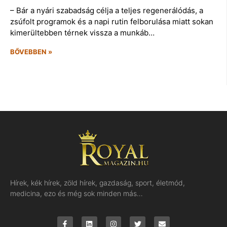
– Bár a nyári szabadság célja a teljes regenerálódás, a
zsúfolt programok és a napi rutin felborulása miatt sokan
kimerültebben térnek vissza a munkáb…
BŐVEBBEN »
Hírek, kék hírek, zöld hírek, gazdaság, sport, életmód,
medicina, ezo és még sok minden más…