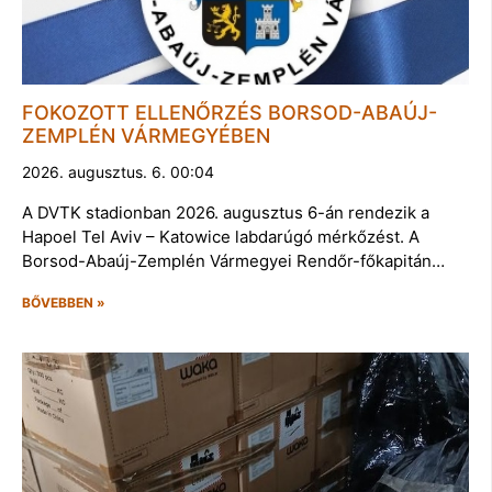
FOKOZOTT ELLENŐRZÉS BORSOD-ABAÚJ-
ZEMPLÉN VÁRMEGYÉBEN
2026. augusztus. 6. 00:04
A DVTK stadionban 2026. augusztus 6-án rendezik a
Hapoel Tel Aviv – Katowice labdarúgó mérkőzést. A
Borsod-Abaúj-Zemplén Vármegyei Rendőr-főkapitán…
BŐVEBBEN »