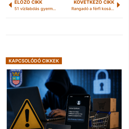
ELŐZŐ CIKK
KÖVETKEZŐ CIKK
51 vízilabdás gyermeket vitt a MEAFC Tao támogatásból edzőtáborozni
Rangadó a férfi kosárlabda NBII Keleti csoportjában (szombat 17:00)
KAPCSOLÓDÓ CIKKEK