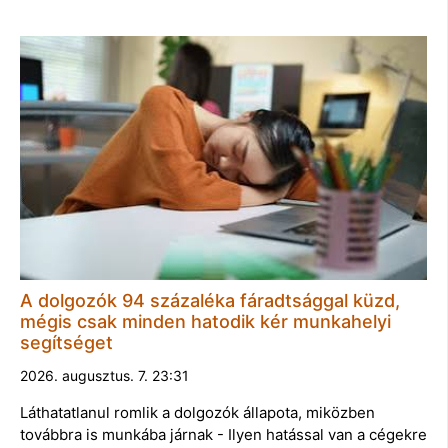
A dolgozók 94 százaléka fáradtsággal küzd,
mégis csak minden hatodik kér munkahelyi
segítséget
2026. augusztus. 7. 23:31
Láthatatlanul romlik a dolgozók állapota, miközben
továbbra is munkába járnak - Ilyen hatással van a cégekre