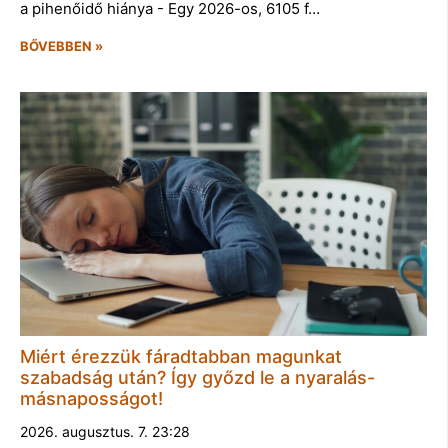
a pihenőidő hiánya - Egy 2026-os, 6105 f…
BŐVEBBEN »
Miért érezzük fáradtabban magunkat
szabadság után? Így győzd le a nyaralás-
másnaposságot!
2026. augusztus. 7. 23:28