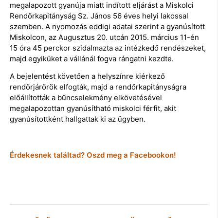
megalapozott gyanúja miatt indított eljárást a Miskolci
Rendőrkapitányság Sz. János 56 éves helyi lakossal
szemben. A nyomozás eddigi adatai szerint a gyanúsított
Miskolcon, az Augusztus 20. utcán 2015. március 11-én
15 óra 45 perckor szidalmazta az intézkedő rendészeket,
majd egyiküket a vállánál fogva rángatni kezdte.
A bejelentést követően a helyszínre kiérkező
rendőrjárőrök elfogták, majd a rendőrkapitányságra
előállították a bűncselekmény elkövetésével
megalapozottan gyanúsítható miskolci férfit, akit
gyanúsítottként hallgattak ki az ügyben.
Érdekesnek találtad? Oszd meg a Facebookon!