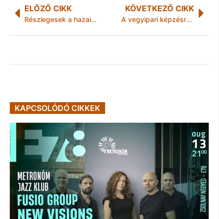
ELŐZŐ CIKK
KÖVETKEZŐ CIKK
Részlegesek a hazai vállalatok ismeretei az agilis projektmenedzsmentről
A vegyipari képzésről egyeztettek
KAPCSOLÓDÓ CIKKEK