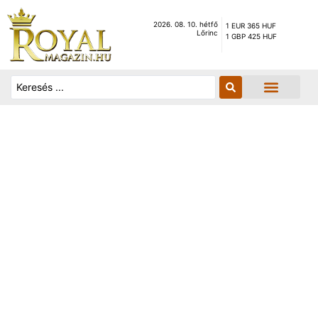
2026. 08. 10. hétfő
1 EUR 365 HUF
Lőrinc
1 GBP 425 HUF