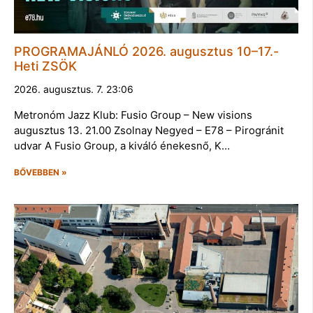
PROGRAMAJÁNLÓ 2026. augusztus 10–17.-
Heti ZSÖK
2026. augusztus. 7. 23:06
Metronóm Jazz Klub: Fusio Group – New visions
augusztus 13. 21.00 Zsolnay Negyed – E78 – Pirogránit
udvar A Fusio Group, a kiváló énekesnő, K…
BŐVEBBEN »