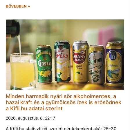
BŐVEBBEN »
Minden harmadik nyári sör alkoholmentes, a
hazai kraft és a gyümölcsös ízek is erősödnek
a Kifli.hu adatai szerint
2026. augusztus. 8. 22:17
A Kifli.hu statisztikái szerint péntekenként akár 25–30