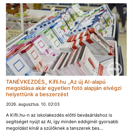
TANÉVKEZDÉS_ Kifli.hu _Az új AI-alapú
megoldása akár egyetlen fotó alapján elvégzi
helyettünk a beszerzést
2026. augusztus. 10. 02:03
A Kifli.hu-n az iskolakezdés előtti bevásárláshoz is
segítséget nyújt az AI, így minden eddiginél gyorsabb
megoldást kínál a szülőknek a tanszerek bes…