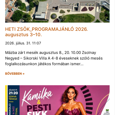
HETI ZSÖK_PROGRAMAJÁNLÓ 2026.
augusztus 3–10.
2026. július. 31. 11:07
Mázba zárt mesék augusztus 8., 20. 10.00 Zsolnay
Negyed – Sikorski Villa A 4-8 éveseknek szóló mesés
foglalkozásunkon játékos formában ismer…
BŐVEBBEN »