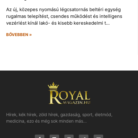
Az új, közepes nyomású légcsatornás beltéri egység
rugalmas telepítést, csendes működést és intelligens
vezérlést kínál lakó- és kisebb kereskedelmi t…
BŐVEBBEN »
Hírek, kék hírek, zöld hírek, gazdaság, sport, életmód,
medicina, ezo és még sok minden más…