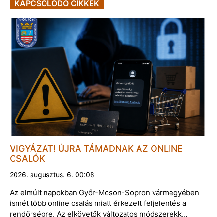
KAPCSOLÓDÓ CIKKEK
VIGYÁZAT! ÚJRA TÁMADNAK AZ ONLINE
CSALÓK
2026. augusztus. 6. 00:08
Az elmúlt napokban Győr-Moson-Sopron vármegyében
ismét több online csalás miatt érkezett feljelentés a
rendőrségre. Az elkövetők változatos módszerekk…