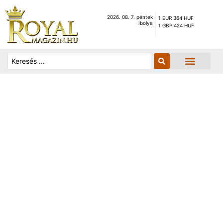
2026. 08. 7. péntek
1 EUR 364 HUF
Ibolya
1 GBP 424 HUF