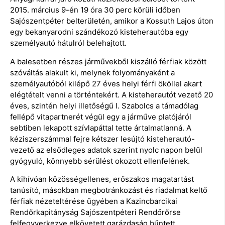
2015. március 9-én 19 óra 30 perc körüli időben
Sajószentpéter belterületén, amikor a Kossuth Lajos úton
egy bekanyarodni szándékozó kisteherautóba egy
személyautó hátulról belehajtott.
A balesetben részes járművekből kiszálló férfiak között
szóváltás alakult ki, melynek folyományaként a
személyautóból kilépő 27 éves helyi férfi ököllel akart
elégtételt venni a történtekért. A kisteherautót vezető 20
éves, szintén helyi illetőségű I. Szabolcs a támadólag
fellépő vitapartnerét végül egy a járműve platójáról
sebtiben lekapott szívlapáttal tette ártalmatlanná. A
kéziszerszámmal fejre kétszer lesújtó kisteherautó-
vezető az elsődleges adatok szerint nyolc napon belül
gyógyuló, könnyebb sérülést okozott ellenfelének.
A kihívóan közösségellenes, erőszakos magatartást
tanúsító, másokban megbotránkozást és riadalmat keltő
férfiak nézeteltérése ügyében a Kazincbarcikai
Rendőrkapitányság Sajószentpéteri Rendőrőrse
felfegyverkezve elkövetett garázdaság bűntett