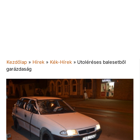
Kezdőlap
»
Hírek
»
Kék-Hírek
»
Utoléréses balesetből
garázdaság