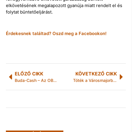
elkövetésének megalapozott gyanúja miatt rendelt el és
folytat büntetőeljárást.
Érdekesnek találtad? Oszd meg a Facebookon!
ELŐZŐ CIKK
KÖVETKEZŐ CIKK
Buda-Cash – Az OBA megkezdte a kifizetést a DRB bankcsoport károsult ügyfeleinek
Tóték a Városmajorban is