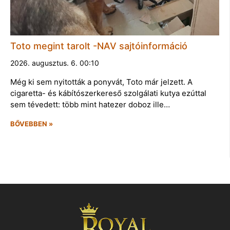
Toto megint tarolt -NAV sajtóinformáció
2026. augusztus. 6. 00:10
Még ki sem nyitották a ponyvát, Toto már jelzett. A
cigaretta- és kábítószerkereső szolgálati kutya ezúttal
sem tévedett: több mint hatezer doboz ille…
BŐVEBBEN »