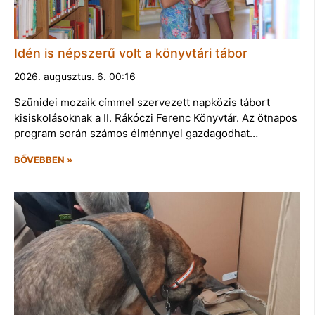
Idén is népszerű volt a könyvtári tábor
2026. augusztus. 6. 00:16
Szünidei mozaik címmel szervezett napközis tábort
kisiskolásoknak a II. Rákóczi Ferenc Könyvtár. Az ötnapos
program során számos élménnyel gazdagodhat…
BŐVEBBEN »