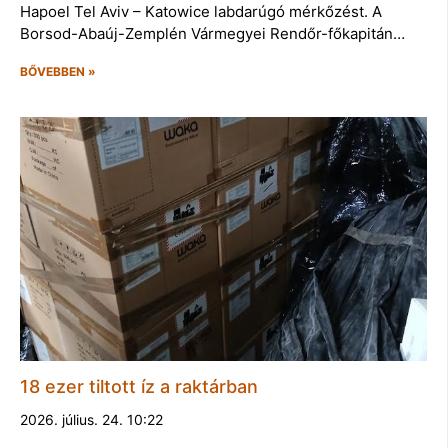
Hapoel Tel Aviv – Katowice labdarúgó mérkőzést. A
Borsod-Abaúj-Zemplén Vármegyei Rendőr-főkapitán…
BŐVEBBEN »
18 ezer tiltott íz a raktárban
2026. július. 24. 10:22