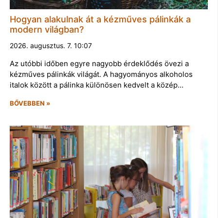
Hogyan alakulnak át a kézműves pálinkák a
modern világban?
2026. augusztus. 7. 10:07
Az utóbbi időben egyre nagyobb érdeklődés övezi a
kézműves pálinkák világát. A hagyományos alkoholos
italok között a pálinka különösen kedvelt a közép…
BŐVEBBEN »