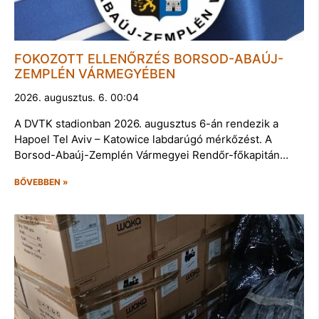
FOKOZOTT ELLENŐRZÉS BORSOD-ABAÚJ-
ZEMPLÉN VÁRMEGYÉBEN
2026. augusztus. 6. 00:04
A DVTK stadionban 2026. augusztus 6-án rendezik a
Hapoel Tel Aviv – Katowice labdarúgó mérkőzést. A
Borsod-Abaúj-Zemplén Vármegyei Rendőr-főkapitán…
BŐVEBBEN »