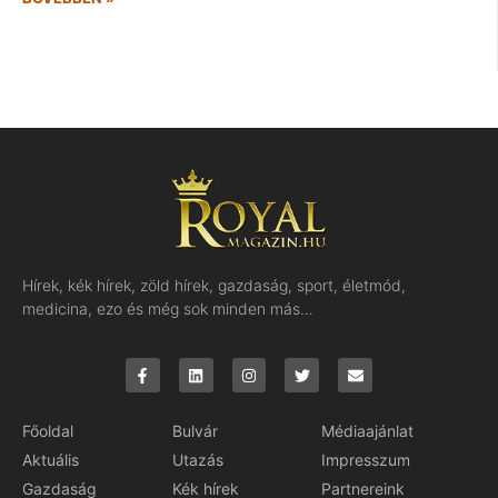
Hírek, kék hírek, zöld hírek, gazdaság, sport, életmód,
medicina, ezo és még sok minden más…
Főoldal
Bulvár
Médiaajánlat
Aktuális
Utazás
Impresszum
Gazdaság
Kék hírek
Partnereink