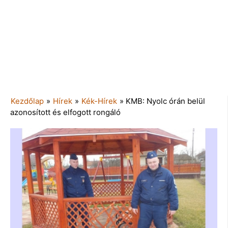
Kezdőlap
»
Hírek
»
Kék-Hírek
»
KMB: Nyolc órán belül
azonosított és elfogott rongáló