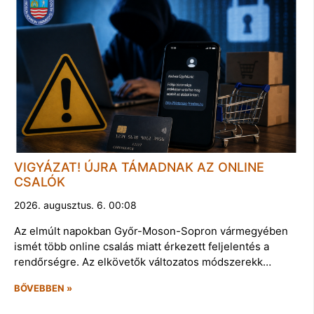
VIGYÁZAT! ÚJRA TÁMADNAK AZ ONLINE
CSALÓK
2026. augusztus. 6. 00:08
Az elmúlt napokban Győr-Moson-Sopron vármegyében
ismét több online csalás miatt érkezett feljelentés a
rendőrségre. Az elkövetők változatos módszerekk…
BŐVEBBEN »