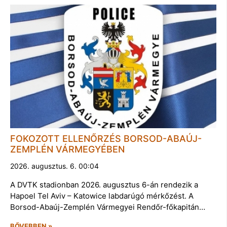
FOKOZOTT ELLENŐRZÉS BORSOD-ABAÚJ-
ZEMPLÉN VÁRMEGYÉBEN
2026. augusztus. 6. 00:04
A DVTK stadionban 2026. augusztus 6-án rendezik a
Hapoel Tel Aviv – Katowice labdarúgó mérkőzést. A
Borsod-Abaúj-Zemplén Vármegyei Rendőr-főkapitán…
BŐVEBBEN »