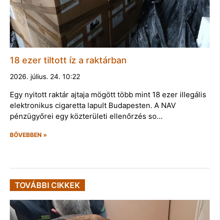
18 ezer tiltott íz a raktárban
2026. július. 24. 10:22
Egy nyitott raktár ajtaja mögött több mint 18 ezer illegális
elektronikus cigaretta lapult Budapesten. A NAV
pénzügyőrei egy közterületi ellenőrzés so…
BŐVEBBEN »
TOVÁBBI CIKKEK