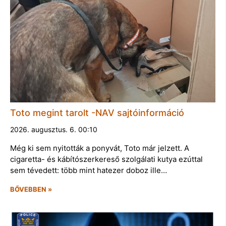
Toto megint tarolt -NAV sajtóinformáció
2026. augusztus. 6. 00:10
Még ki sem nyitották a ponyvát, Toto már jelzett. A
cigaretta- és kábítószerkereső szolgálati kutya ezúttal
sem tévedett: több mint hatezer doboz ille…
BŐVEBBEN »