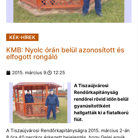
KÉK-HÍREK
KMB: Nyolc órán belül azonosított és
elfogott rongáló
2015. március 9.
12:25
A Tiszaújvárosi
Rendőrkapitányság
rendőrei rövid időn belül
gyanúsítottként
hallgatták ki a fiatalkorú
fiút.
A Tiszaújvárosi Rendőrkapitányságra 2015. március 2-án
8 óra 40 perckor érkezett bejelentés, hogy Gelej egyik