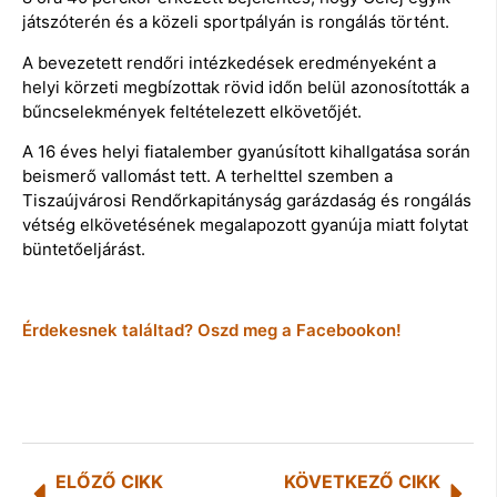
játszóterén és a közeli sportpályán is rongálás történt.
A bevezetett rendőri intézkedések eredményeként a
helyi körzeti megbízottak rövid időn belül azonosították a
bűncselekmények feltételezett elkövetőjét.
A 16 éves helyi fiatalember gyanúsított kihallgatása során
beismerő vallomást tett. A terhelttel szemben a
Tiszaújvárosi Rendőrkapitányság garázdaság és rongálás
vétség elkövetésének megalapozott gyanúja miatt folytat
büntetőeljárást.
Érdekesnek találtad? Oszd meg a Facebookon!
ELŐZŐ CIKK
KÖVETKEZŐ CIKK