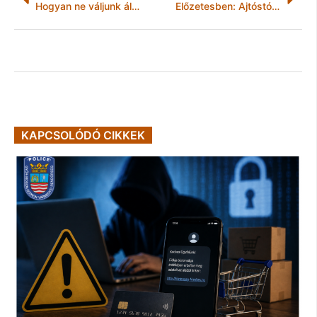
Hogyan ne váljunk áldozattá?
Előzetesben: Ajtóstól rontott a házba
KAPCSOLÓDÓ CIKKEK