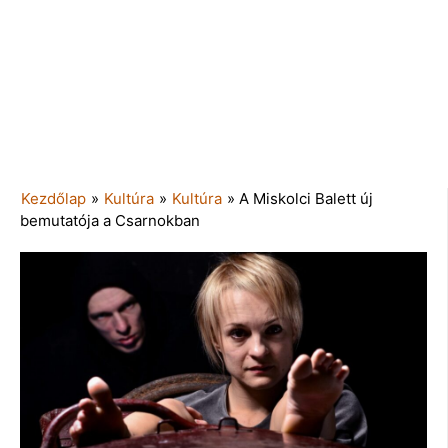
Kezdőlap
»
Kultúra
»
Kultúra
»
A Miskolci Balett új
bemutatója a Csarnokban