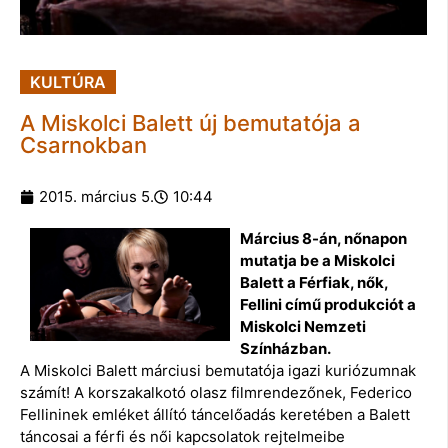
KULTÚRA
A Miskolci Balett új bemutatója a
Csarnokban
2015. március 5.
10:44
Március 8-án, nőnapon
mutatja be a Miskolci
Balett a Férfiak, nők,
Fellini című produkciót a
Miskolci Nemzeti
Színházban.
A Miskolci Balett márciusi bemutatója igazi kuriózumnak
számít! A korszakalkotó olasz filmrendezőnek, Federico
Fellininek emléket állító táncelőadás keretében a Balett
táncosai a férfi és női kapcsolatok rejtelmeibe