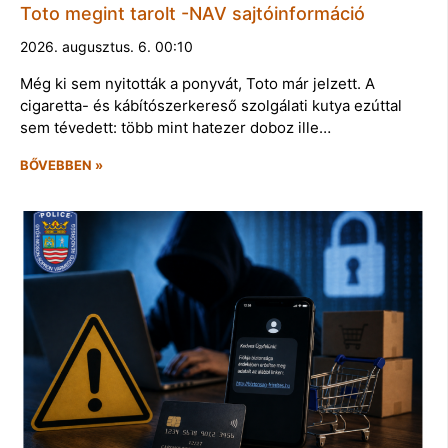
Toto megint tarolt -NAV sajtóinformáció
2026. augusztus. 6. 00:10
Még ki sem nyitották a ponyvát, Toto már jelzett. A
cigaretta- és kábítószerkereső szolgálati kutya ezúttal
sem tévedett: több mint hatezer doboz ille…
BŐVEBBEN »