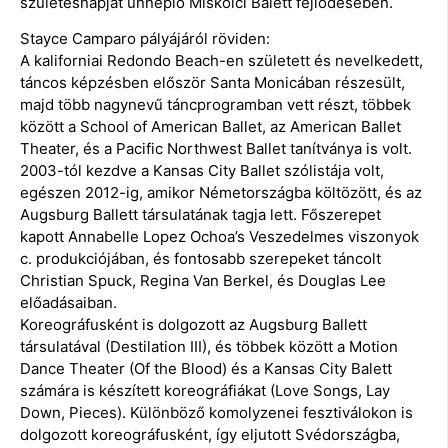
születésnapját ünneplő Miskolci Balett fejlődésében.
Stayce Camparo pályájáról röviden:
A kaliforniai Redondo Beach-en született és nevelkedett,
táncos képzésben először Santa Monicában részesült,
majd több nagynevű táncprogramban vett részt, többek
között a School of American Ballet, az American Ballet
Theater, és a Pacific Northwest Ballet tanítványa is volt.
2003-tól kezdve a Kansas City Ballet szólistája volt,
egészen 2012-ig, amikor Németországba költözött, és az
Augsburg Ballett társulatának tagja lett. Főszerepet
kapott Annabelle Lopez Ochoa’s Veszedelmes viszonyok
c. produkciójában, és fontosabb szerepeket táncolt
Christian Spuck, Regina Van Berkel, és Douglas Lee
előadásaiban.
Koreográfusként is dolgozott az Augsburg Ballett
társulatával (Destilation III), és többek között a Motion
Dance Theater (Of the Blood) és a Kansas City Balett
számára is készített koreográfiákat (Love Songs, Lay
Down, Pieces). Különböző komolyzenei fesztiválokon is
dolgozott koreográfusként, így eljutott Svédországba,