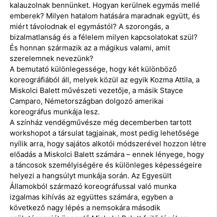
kalauzolnak bennünket. Hogyan kerülnek egymás mellé
emberek? Milyen hatalom hatására maradnak együtt, és
miért távolodnak el egymástól? A szorongás, a
bizalmatlanság és a félelem milyen kapcsolatokat szül?
És honnan származik az a mágikus valami, amit
szerelemnek nevezünk?
A bemutató különlegessége, hogy két különböző
koreográfiából áll, melyek közül az egyik Kozma Attila, a
Miskolci Balett művészeti vezetője, a másik Stayce
Camparo, Németországban dolgozó amerikai
koreográfus munkája lesz.
A színház vendégművésze még decemberben tartott
workshopot a társulat tagjainak, most pedig lehetősége
nyílik arra, hogy sajátos alkotói módszerével hozzon létre
előadás a Miskolci Balett számára – ennek lényege, hogy
a táncosok személyiségére és különleges képességeire
helyezi a hangsúlyt munkája során. Az Egyesült
Államokból származó koreográfussal való munka
izgalmas kihívás az együttes számára, egyben a
következő nagy lépés a nemsokára második