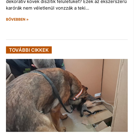
dekoratív kövek díszítik felületüket? Ezek az ékszerszerű
karórák nem véletlenül vonzzák a teki…
BŐVEBBEN »
TOVÁBBI CIKKEK