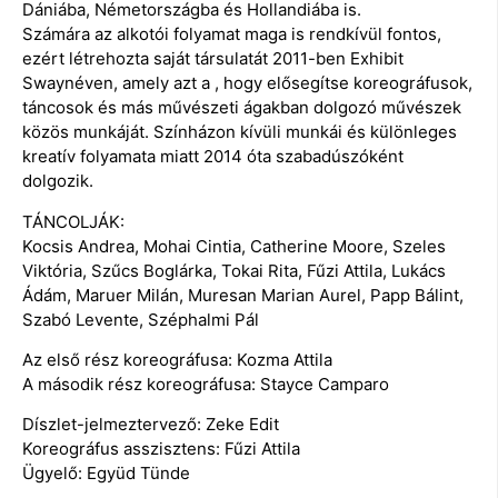
Dániába, Németországba és Hollandiába is.
Számára az alkotói folyamat maga is rendkívül fontos,
ezért létrehozta saját társulatát 2011-ben Exhibit
Swaynéven, amely azt a , hogy elősegítse koreográfusok,
táncosok és más művészeti ágakban dolgozó művészek
közös munkáját. Színházon kívüli munkái és különleges
kreatív folyamata miatt 2014 óta szabadúszóként
dolgozik.
TÁNCOLJÁK:
Kocsis Andrea, Mohai Cintia, Catherine Moore, Szeles
Viktória, Szűcs Boglárka, Tokai Rita, Fűzi Attila, Lukács
Ádám, Maruer Milán, Muresan Marian Aurel, Papp Bálint,
Szabó Levente, Széphalmi Pál
Az első rész koreográfusa: Kozma Attila
A második rész koreográfusa: Stayce Camparo
Díszlet-jelmeztervező: Zeke Edit
Koreográfus asszisztens: Fűzi Attila
Ügyelő: Együd Tünde