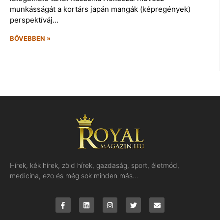
munkásságát a kortárs japán mangák (képregények)
perspektíváj…
BŐVEBBEN »
Hírek, kék hírek, zöld hírek, gazdaság, sport, életmód,
medicina, ezo és még sok minden más…