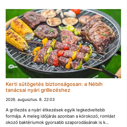
Kerti sütögetés biztonságosan: a Nébih
tanácsai nyári grillezéshez
2026. augusztus. 8. 22:03
A grillezés a nyári étkezések egyik legkedveltebb
formája. A meleg időjárás azonban a kórokozó, romlást
okozó baktériumok gyorsabb szaporodásának is k…