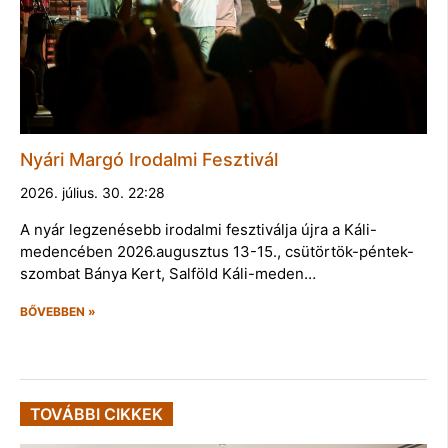
Nyári Margó Irodalmi Fesztivál
2026. július. 30. 22:28
A nyár legzenésebb irodalmi fesztiválja újra a Káli-
medencében 2026.augusztus 13-15., csütörtök-péntek-
szombat Bánya Kert, Salföld Káli-meden…
BŐVEBBEN »
TOVÁBBI CIKKEK