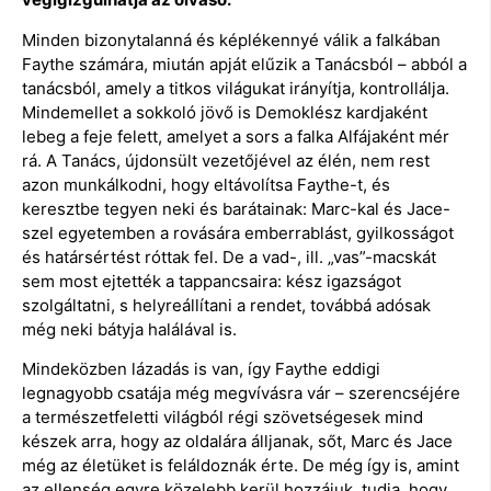
Minden bizonytalanná és képlékennyé válik a falkában
Faythe számára, miután apját elűzik a Tanácsból – abból a
tanácsból, amely a titkos világukat irányítja, kontrollálja.
Mindemellet a sokkoló jövő is Demoklész kardjaként
lebeg a feje felett, amelyet a sors a falka Alfájaként mér
rá. A Tanács, újdonsült vezetőjével az élén, nem rest
azon munkálkodni, hogy eltávolítsa Faythe-t, és
keresztbe tegyen neki és barátainak: Marc-kal és Jace-
szel egyetemben a rovására emberrablást, gyilkosságot
és határsértést róttak fel. De a vad-, ill. „vas”-macskát
sem most ejtették a tappancsaira: kész igazságot
szolgáltatni, s helyreállítani a rendet, továbbá adósak
még neki bátyja halálával is.
Mindeközben lázadás is van, így Faythe eddigi
legnagyobb csatája még megvívásra vár – szerencséjére
a természetfeletti világból régi szövetségesek mind
készek arra, hogy az oldalára álljanak, sőt, Marc és Jace
még az életüket is feláldoznák érte. De még így is, amint
az ellenség egyre közelebb kerül hozzájuk, tudja, hogy