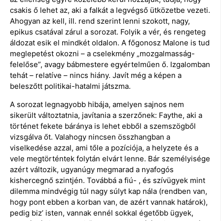
csakis ő lehet az, aki a falkát a legvégső ütközetbe vezeti.
Ahogyan az kell, ill. rend szerint lenni szokott, nagy,
epikus csatával zárul a sorozat. Folyik a vér, és rengeteg
áldozat esik el mindkét oldalon. A főgonosz Malone is tud
meglepetést okozni – a cselekmény „mozgalmasság-
felelőse”, avagy bábmestere egyértelműen ő. Izgalomban
tehát – relatíve – nincs hiány. Javít még a képen a
beleszőtt politikai-hatalmi játszma.
A sorozat legnagyobb hibája, amelyen sajnos nem
sikerült változtatnia, javítania a szerzőnek: Faythe, aki a
történet fekete báránya is lehet ebből a szemszögből
vizsgálva őt. Valahogy nincsen összhangban a
viselkedése azzal, ami tőle a pozíciója, a helyzete és a
vele megtörténtek folytán elvárt lenne. Bár személyisége
azért változik, ugyanúgy megmarad a nyafogós
kishercegnő szintjén. Továbbá a fiú- , és szívügyek mint
dilemma mindvégig túl nagy súlyt kap nála (rendben van,
hogy pont ebben a korban van, de azért vannak határok),
pedig biz’ isten, vannak ennél sokkal égetőbb ügyek,