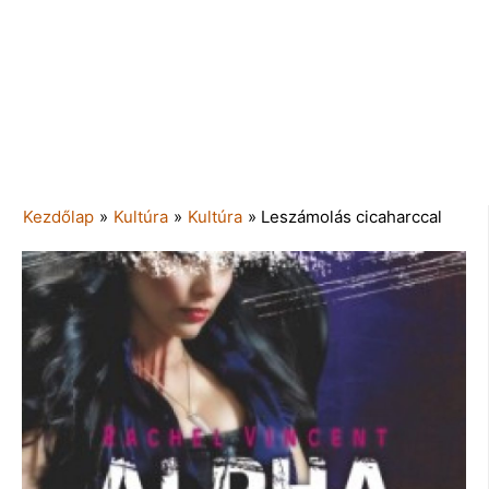
Kezdőlap
»
Kultúra
»
Kultúra
»
Leszámolás cicaharccal