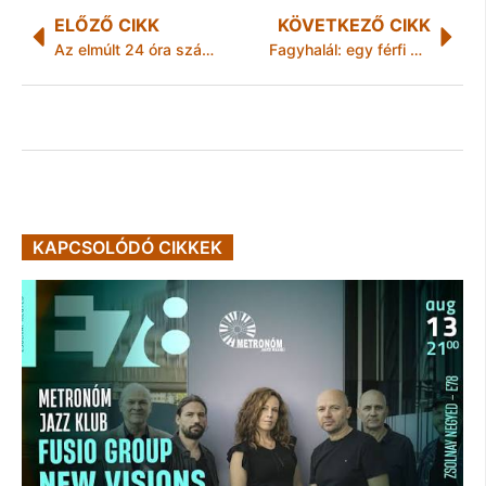
ELŐZŐ CIKK
KÖVETKEZŐ CIKK
Az elmúlt 24 óra számokban
Fagyhalál: egy férfi meg egy nő
KAPCSOLÓDÓ CIKKEK