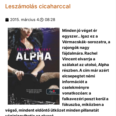
Leszámolás cicaharccal
2015. március 4.
08:28
Minden jó véget ér
egyszer… Igaz ez a
Vérmacskák-sorozatra, a
rajongók nagy
fájdalmára. Rachel
Vincent elvarrja a
szálakat az utolsó, Alpha
részben. A cím már azért
elcsepegtet némi
információt a
cselekményre
vonatkozóan: a
falkavezéri poszt kerül a
fókuszba, miközben a
végső, mindent eldöntő ütközet minden pillanatát
végigizgulhatja az olvasó.