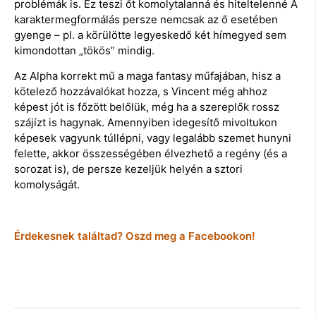
problémák is. Ez teszi őt komolytalanná és hiteltelenné A
karaktermegformálás persze nemcsak az ő esetében
gyenge – pl. a körülötte legyeskedő két hímegyed sem
kimondottan „tökös” mindig.
Az Alpha korrekt mű a maga fantasy műfajában, hisz a
kötelező hozzávalókat hozza, s Vincent még ahhoz
képest jót is főzött belőlük, még ha a szereplők rossz
szájízt is hagynak. Amennyiben idegesítő mivoltukon
képesek vagyunk túllépni, vagy legalább szemet hunyni
felette, akkor összességében élvezhető a regény (és a
sorozat is), de persze kezeljük helyén a sztori
komolyságát.
Érdekesnek találtad? Oszd meg a Facebookon!