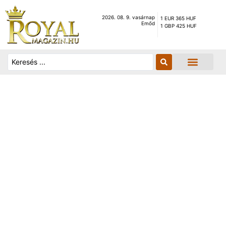
2026. 08. 9. vasárnap
1 EUR 365 HUF
Emőd
1 GBP 425 HUF