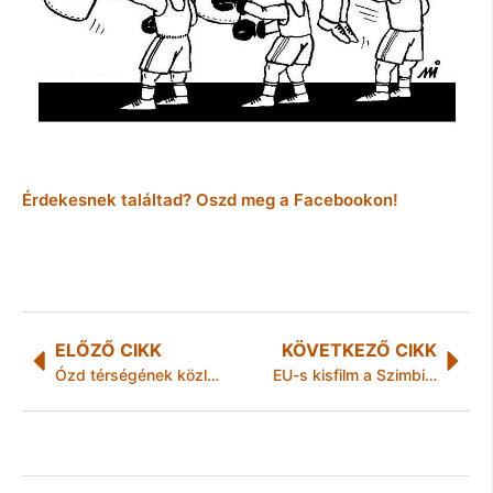
Érdekesnek találtad? Oszd meg a Facebookon!
ELŐZŐ CIKK
KÖVETKEZŐ CIKK
Ózd térségének közlekedésbiztonságát értékelték
EU-s kisfilm a Szimbiózis foglalkoztatásról