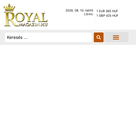
2026. 08. 10. hétfő
1 EUR 365 HUF
Lőrinc
1 GBP 425 HUF