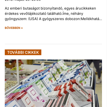
Az emberi butaságot bizonyítandó, egyes árucikkeken
érdekes vevőtájékoztató található.Íme, néhány
gyöngyszem: (USA) A gyógyszeres dobozon:Mellékhatá…
BŐVEBBEN »
TOVÁBBI CIKKEK