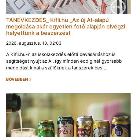
TANÉVKEZDÉS_ Kifli.hu _Az új AI-alapú
megoldása akár egyetlen fotó alapján elvégzi
helyettünk a beszerzést
2026. augusztus. 10. 02:03
A Kifli.hu-n az iskolakezdés előtti bevásárláshoz is
segítséget nyújt az AI, így minden eddiginél gyorsabb
megoldást kínál a szülőknek a tanszerek bes…
BŐVEBBEN »