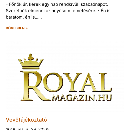
- Főnök úr, kérek egy nap rendkívüli szabadnapot.
Szeretnék elmenni az anyósom temetésére. - Én is
barátom, én is...…
BŐVEBBEN »
Vevőtájékoztató
2018. május. 29. 20:05