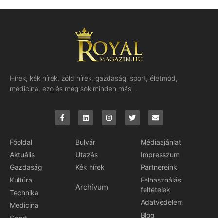
Hírek, kék hírek, zöld hírek, gazdaság, sport, életmód,
medicina, ezo és még sok minden más…
Főoldal
Bulvár
Médiaajánlat
Aktuális
Utazás
Impresszum
Gazdaság
Kék hírek
Partnereink
Kultúra
Felhasználási
Archívum
feltételek
Technika
Adatvédelem
Medicina
Blog
Sport