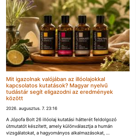
Mit igazolnak valójában az illóolajokkal
kapcsolatos kutatások? Magyar nyelvű
tudástár segít eligazodni az eredmények
között
2026. augusztus. 7. 23:16
A Jópofa Bolt 26 illóolaj kutatási hátterét feldolgozó
útmutatót készített, amely különválasztja a humán
vizsgálatokat, a hagyományos alkalmazásokat, …