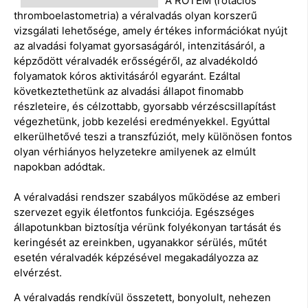
A ROTEM (rotációs
thromboelastometria) a véralvadás olyan korszerű
vizsgálati lehetősége, amely értékes információkat nyújt
az alvadási folyamat gyorsaságáról, intenzitásáról, a
képződött véralvadék erősségéről, az alvadékoldó
folyamatok kóros aktivitásáról egyaránt. Ezáltal
következtethetünk az alvadási állapot finomabb
részleteire, és célzottabb, gyorsabb vérzéscsillapítást
végezhetünk, jobb kezelési eredményekkel. Egyúttal
elkerülhetővé teszi a transzfúziót, mely különösen fontos
olyan vérhiányos helyzetekre amilyenek az elmúlt
napokban adódtak.
A véralvadási rendszer szabályos működése az emberi
szervezet egyik életfontos funkciója. Egészséges
állapotunkban biztosítja vérünk folyékonyan tartását és
keringését az ereinkben, ugyanakkor sérülés, műtét
esetén véralvadék képzésével megakadályozza az
elvérzést.
A véralvadás rendkívül összetett, bonyolult, nehezen