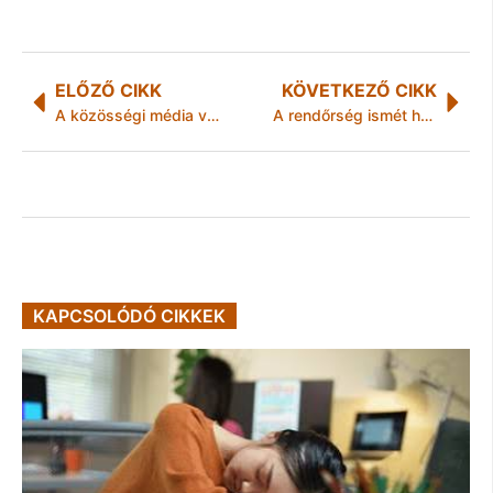
ELŐZŐ CIKK
KÖVETKEZŐ CIKK
A közösségi média veszélyei
A rendőrség ismét házhoz ment
KAPCSOLÓDÓ CIKKEK