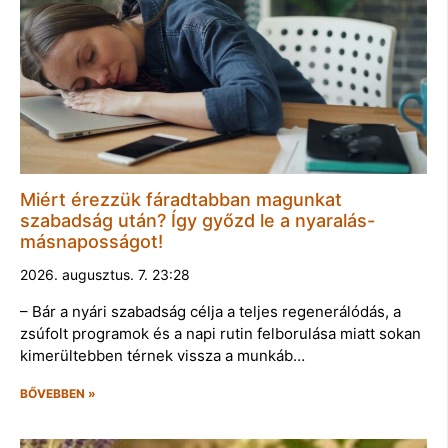
Miért érezzük fáradtabban magunkat
szabadság után? Így győzd le a nyaralás-
másnaposságot!
2026. augusztus. 7. 23:28
– Bár a nyári szabadság célja a teljes regenerálódás, a
zsúfolt programok és a napi rutin felborulása miatt sokan
kimerültebben térnek vissza a munkáb…
BŐVEBBEN »