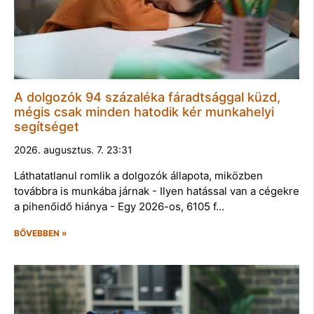
A dolgozók 94 százaléka fáradtsággal küzd,
mégis csak minden hatodik kér munkahelyi
segítséget
2026. augusztus. 7. 23:31
Láthatatlanul romlik a dolgozók állapota, miközben
továbbra is munkába járnak - Ilyen hatással van a cégekre
a pihenőidő hiánya - Egy 2026-os, 6105 f…
BŐVEBBEN »