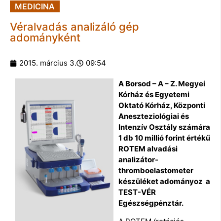
MEDICINA
Véralvadás analizáló gép
adományként
2015. március 3.
09:54
A Borsod – A – Z. Megyei
Kórház és Egyetemi
Oktató Kórház, Központi
Aneszteziológiai és
Intenzív Osztály számára
1 db 10 millió forint értékű
ROTEM alvadási
analizátor-
thromboelastometer
készüléket adományoz a
TEST-VÉR
Egészségpénztár.