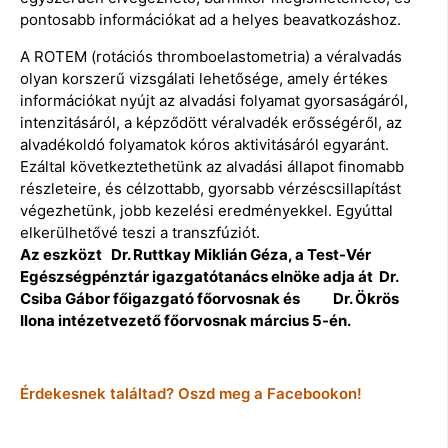
pontosabb információkat ad a helyes beavatkozáshoz.
A ROTEM (rotációs thromboelastometria) a véralvadás
olyan korszerű vizsgálati lehetősége, amely értékes
információkat nyújt az alvadási folyamat gyorsaságáról,
intenzitásáról, a képződött véralvadék erősségéről, az
alvadékoldó folyamatok kóros aktivitásáról egyaránt.
Ezáltal következtethetünk az alvadási állapot finomabb
részleteire, és célzottabb, gyorsabb vérzéscsillapítást
végezhetünk, jobb kezelési eredményekkel. Egyúttal
elkerülhetővé teszi a transzfúziót.
Az eszközt Dr. Ruttkay Miklián Géza, a Test-Vér
Egészségpénztár igazgatótanács elnöke adja át Dr.
Csiba Gábor főigazgató főorvosnak és Dr. Ökrös
Ilona intézetvezető főorvosnak március 5-én.
Érdekesnek találtad? Oszd meg a Facebookon!