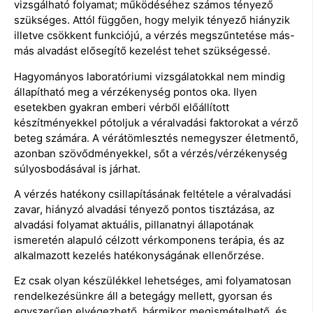
vizsgálható folyamat; működéséhez számos tényező
szükséges. Attól függően, hogy melyik tényező hiányzik
illetve csökkent funkciójú, a vérzés megszűntetése más-
más alvadást elősegítő kezelést tehet szükségessé.
Hagyományos laboratóriumi vizsgálatokkal nem mindig
állapítható meg a vérzékenység pontos oka. Ilyen
esetekben gyakran emberi vérből előállított
készítményekkel pótoljuk a véralvadási faktorokat a vérző
beteg számára. A vérátömlesztés nemegyszer életmentő,
azonban szövődményekkel, sőt a vérzés/vérzékenység
súlyosbodásával is járhat.
A vérzés hatékony csillapításának feltétele a véralvadási
zavar, hiányzó alvadási tényező pontos tisztázása, az
alvadási folyamat aktuális, pillanatnyi állapotának
ismeretén alapuló célzott vérkomponens terápia, és az
alkalmazott kezelés hatékonyságának ellenőrzése.
Ez csak olyan készülékkel lehetséges, ami folyamatosan
rendelkezésünkre áll a betegágy mellett, gyorsan és
egyszerűen elvégezhető, bármikor megismételhető, és