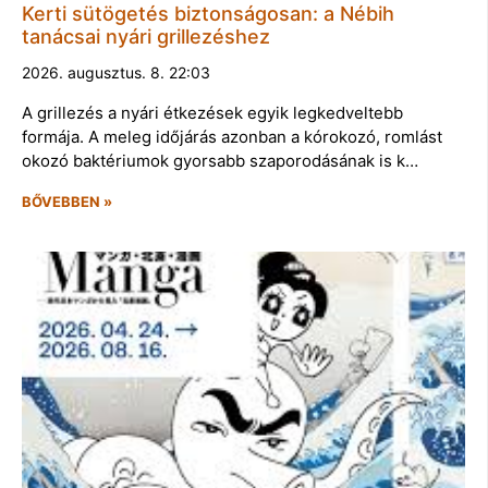
Kerti sütögetés biztonságosan: a Nébih
tanácsai nyári grillezéshez
2026. augusztus. 8. 22:03
A grillezés a nyári étkezések egyik legkedveltebb
formája. A meleg időjárás azonban a kórokozó, romlást
okozó baktériumok gyorsabb szaporodásának is k…
BŐVEBBEN »