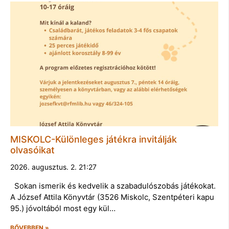
MISKOLC-Különleges játékra invitálják
olvasóikat
2026. augusztus. 2. 21:27
Sokan ismerik és kedvelik a szabadulószobás játékokat.
A József Attila Könyvtár (3526 Miskolc, Szentpéteri kapu
95.) jóvoltából most egy kül…
BŐVEBBEN »