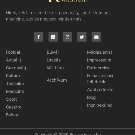
Hírek, kék hírek, zöld hírek, gazdaság, sport, életmód,
medicina, ezo és még sok minden más…
Főoldal
Bulvár
Médiaajánlat
Aktuális
Utazás
Impresszum
Gazdaság
Kék hírek
Partnereink
Kultúra
Felhasználási
Archívum
feltételek
Technika
Adatvédelem
Medicina
Blog
Sport
Írjon nekünk!
Gasztro
Bulvár
Copyright © 2026 Royalmagazin.hu