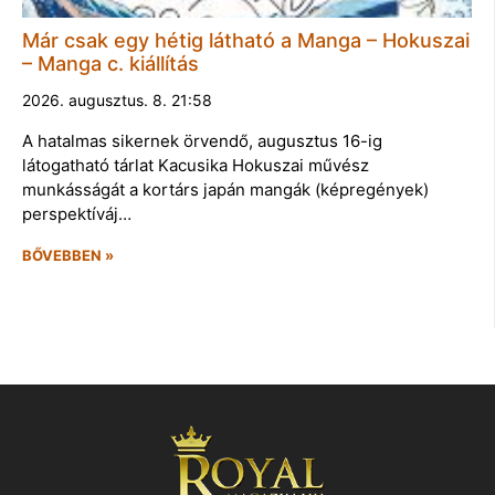
Már csak egy hétig látható a Manga – Hokuszai
– Manga c. kiállítás
2026. augusztus. 8. 21:58
A hatalmas sikernek örvendő, augusztus 16-ig
látogatható tárlat Kacusika Hokuszai művész
munkásságát a kortárs japán mangák (képregények)
perspektíváj…
BŐVEBBEN »