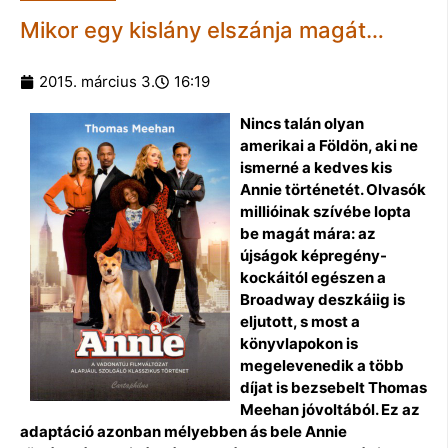
Mikor egy kislány elszánja magát…
2015. március 3.
16:19
Nincs talán olyan
amerikai a Földön, aki ne
ismerné a kedves kis
Annie történetét. Olvasók
millióinak szívébe lopta
be magát mára: az
újságok képregény-
kockáitól egészen a
Broadway deszkáiig is
eljutott, s most a
könyvlapokon is
megelevenedik a több
díjat is bezsebelt Thomas
Meehan jóvoltából. Ez az
adaptáció azonban mélyebben ás bele Annie