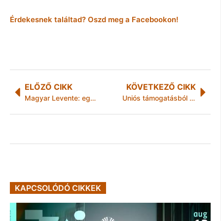
Érdekesnek találtad? Oszd meg a Facebookon!
ELŐZŐ CIKK
KÖVETKEZŐ CIKK
Magyar Levente: egy japán autóipari vállalat 15 milliárd forintos beruházást tervez Magyarországon
Uniós támogatásból rehabilitációs ellátás fejlesztése
KAPCSOLÓDÓ CIKKEK