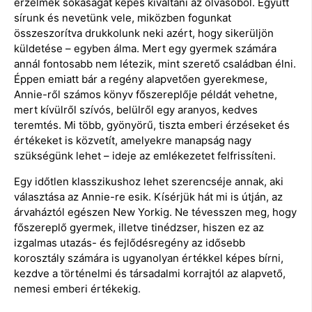
érzelmek sokaságát képes kiváltani az olvasóból. Együtt
sírunk és nevetünk vele, miközben fogunkat
összeszorítva drukkolunk neki azért, hogy sikerüljön
küldetése – egyben álma. Mert egy gyermek számára
annál fontosabb nem létezik, mint szerető családban élni.
Éppen emiatt bár a regény alapvetően gyerekmese,
Annie-ről számos könyv főszereplője példát vehetne,
mert kívülről szívós, belülről egy aranyos, kedves
teremtés. Mi több, gyönyörű, tiszta emberi érzéseket és
értékeket is közvetít, amelyekre manapság nagy
szükségünk lehet – ideje az emlékezetet felfrissíteni.
Egy időtlen klasszikushoz lehet szerencséje annak, aki
választása az Annie-re esik. Kísérjük hát mi is útján, az
árvaháztól egészen New Yorkig. Ne tévesszen meg, hogy
főszereplő gyermek, illetve tinédzser, hiszen ez az
izgalmas utazás- és fejlődésregény az idősebb
korosztály számára is ugyanolyan értékkel képes bírni,
kezdve a történelmi és társadalmi korrajtól az alapvető,
nemesi emberi értékekig.