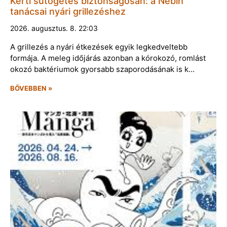
Kerti sütögetés biztonságosan: a Nébih
tanácsai nyári grillezéshez
2026. augusztus. 8. 22:03
A grillezés a nyári étkezések egyik legkedveltebb
formája. A meleg időjárás azonban a kórokozó, romlást
okozó baktériumok gyorsabb szaporodásának is k…
BŐVEBBEN »