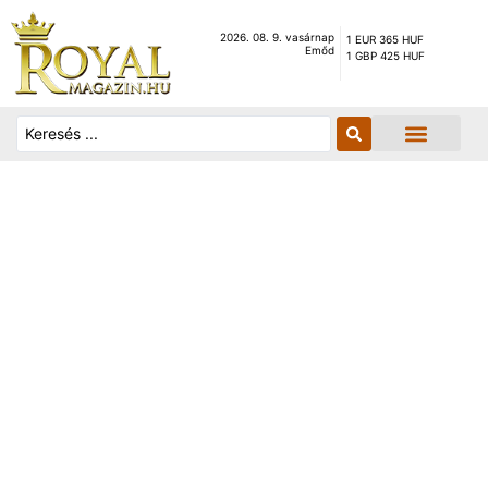
2026. 08. 9. vasárnap
1 EUR 365 HUF
Emőd
1 GBP 425 HUF