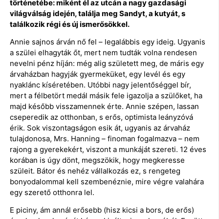
történetébe: miként él az utcán a nagy gazdasági
világválság idején, találja meg Sandyt, a kutyát, s
találkozik régi és új ismerősökkel.
Annie sajnos árván nő fel – legalábbis egy ideig. Ugyanis
a szülei elhagyták őt, mert nem tudták volna rendesen
nevelni pénz híján: még alig született meg, de máris egy
árvaházban hagyják gyermeküket, egy levél és egy
nyaklánc kíséretében. Utóbbi nagy jelentőséggel bír,
mert a félbetört medál másik fele igazolja a szülőket, ha
majd később visszamennek érte. Annie szépen, lassan
cseperedik az otthonban, s erős, optimista leányzóvá
érik. Sok viszontagságon esik át, ugyanis az árvaház
tulajdonosa, Mrs. Hanning – finoman fogalmazva – nem
rajong a gyerekekért, viszont a munkáját szereti. 12 éves
korában is úgy dönt, megszökik, hogy megkeresse
szüleit. Bátor és nehéz vállalkozás ez, s rengeteg
bonyodalommal kell szembenéznie, mire végre valahára
egy szerető otthonra lel.
E piciny, ám annál erősebb (hisz kicsi a bors, de erős)