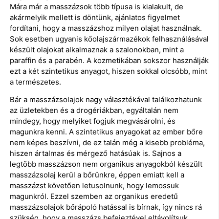
Mára már a masszázsok több típusa is kialakult, de
akármelyik mellett is döntünk, ajánlatos figyelmet
fordítani, hogy a masszázshoz milyen olajat használnak.
Sok esetben ugyanis kőolajszármazékok felhasználásával
készült olajokat alkalmaznak a szalonokban, mint a
paraffin és a parabén. A kozmetikában sokszor használják
ezt a két szintetikus anyagot, hiszen sokkal olcsóbb, mint
a természetes.
Bár a masszázsolajok nagy választékával találkozhatunk
az üzletekben és a drogériákban, egyáltalán nem
mindegy, hogy melyiket fogjuk megvásárolni, és
magunkra kenni. A szintetikus anyagokat az ember bőre
nem képes beszívni, de ez talán még a kisebb probléma,
hiszen ártalmas és mérgező hatásúak is. Sajnos a
legtöbb masszázson nem organikus anyagokból készült
masszázsolaj kerül a bőrünkre, éppen emiatt kell a
masszázst követően letusolnunk, hogy lemossuk
magunkról. Ezzel szemben az organikus eredetű
masszázsolajok bőrápoló hatással is bírnak, így nincs rá
szükség, hogy a masszázs befejeztével eltávolítsuk