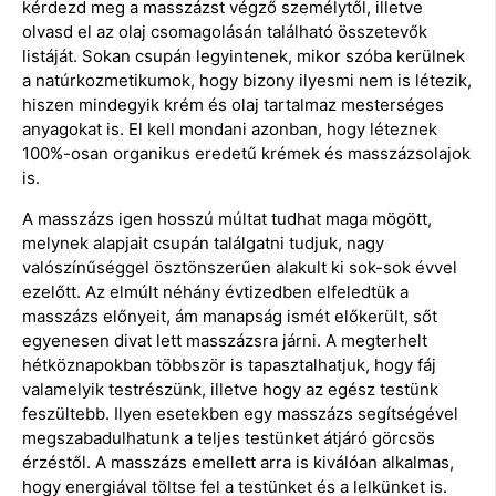
kérdezd meg a masszázst végző személytől, illetve
olvasd el az olaj csomagolásán található összetevők
listáját. Sokan csupán legyintenek, mikor szóba kerülnek
a natúrkozmetikumok, hogy bizony ilyesmi nem is létezik,
hiszen mindegyik krém és olaj tartalmaz mesterséges
anyagokat is. El kell mondani azonban, hogy léteznek
100%-osan organikus eredetű krémek és masszázsolajok
is.
A masszázs igen hosszú múltat tudhat maga mögött,
melynek alapjait csupán találgatni tudjuk, nagy
valószínűséggel ösztönszerűen alakult ki sok-sok évvel
ezelőtt. Az elmúlt néhány évtizedben elfeledtük a
masszázs előnyeit, ám manapság ismét előkerült, sőt
egyenesen divat lett masszázsra járni. A megterhelt
hétköznapokban többször is tapasztalhatjuk, hogy fáj
valamelyik testrészünk, illetve hogy az egész testünk
feszültebb. Ilyen esetekben egy masszázs segítségével
megszabadulhatunk a teljes testünket átjáró görcsös
érzéstől. A masszázs emellett arra is kiválóan alkalmas,
hogy energiával töltse fel a testünket és a lelkünket is.