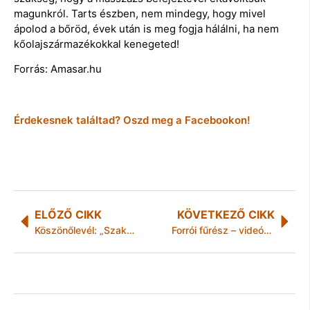
magunkról. Tarts észben, nem mindegy, hogy mivel
ápolod a bőröd, évek után is meg fogja hálálni, ha nem
kőolajszármazékokkal kenegeted!
Forrás: Amasar.hu
Érdekesnek találtad? Oszd meg a Facebookon!
ELŐZŐ CIKK
KÖVETKEZŐ CIKK
Köszönőlevél: „Szakszerű és lelkiismeretes munka”
Forrói fűrész – videóval