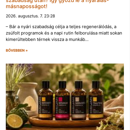
szabadság után? Így győzd le a nyaralás-
másnaposságot!
2026. augusztus. 7. 23:28
– Bár a nyári szabadság célja a teljes regenerálódás, a
zsúfolt programok és a napi rutin felborulása miatt sokan
kimerültebben térnek vissza a munkáb…
BŐVEBBEN »