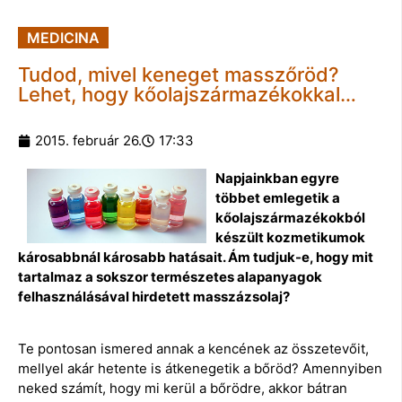
MEDICINA
Tudod, mivel keneget masszőröd?
Lehet, hogy kőolajszármazékokkal…
2015. február 26.
17:33
Napjainkban egyre
többet emlegetik a
kőolajszármazékokból
készült kozmetikumok
károsabbnál károsabb hatásait. Ám tudjuk-e, hogy mit
tartalmaz a sokszor természetes alapanyagok
felhasználásával hirdetett masszázsolaj?
Te pontosan ismered annak a kencének az összetevőit,
mellyel akár hetente is átkenegetik a bőröd? Amennyiben
neked számít, hogy mi kerül a bőrödre, akkor bátran