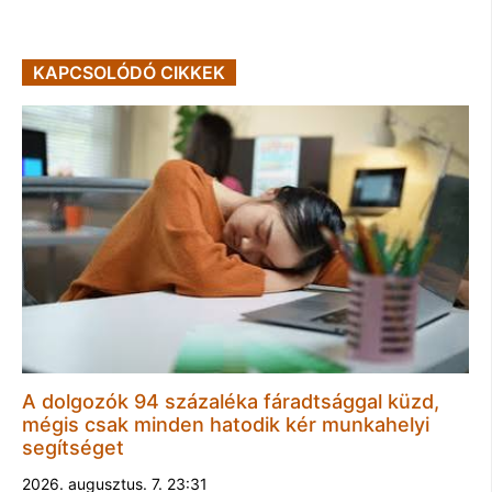
KAPCSOLÓDÓ CIKKEK
A dolgozók 94 százaléka fáradtsággal küzd,
mégis csak minden hatodik kér munkahelyi
segítséget
2026. augusztus. 7. 23:31