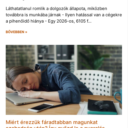
Láthatatlanul romlik a dolgozók állapota, miközben
továbbra is munkába járnak - Ilyen hatással van a cégekre
a pihenőidő hiánya - Egy 2026-os, 6105 f…
BŐVEBBEN »
Miért érezzük fáradtabban magunkat