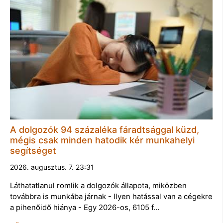
A dolgozók 94 százaléka fáradtsággal küzd,
mégis csak minden hatodik kér munkahelyi
segítséget
2026. augusztus. 7. 23:31
Láthatatlanul romlik a dolgozók állapota, miközben
továbbra is munkába járnak - Ilyen hatással van a cégekre
a pihenőidő hiánya - Egy 2026-os, 6105 f…