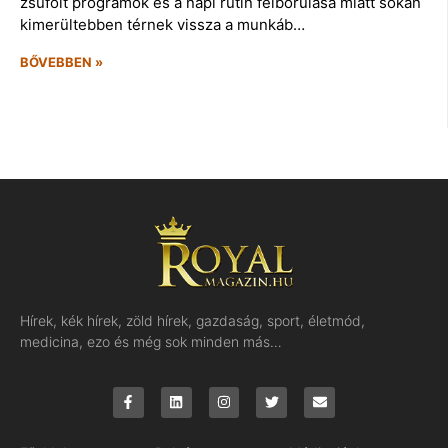
zsúfolt programok és a napi rutin felborulása miatt sokan
kimerültebben térnek vissza a munkáb…
BŐVEBBEN »
Hírek, kék hírek, zöld hírek, gazdaság, sport, életmód,
medicina, ezo és még sok minden más…