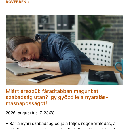
BŐVEBBEN »
Miért érezzük fáradtabban magunkat
szabadság után? Így győzd le a nyaralás-
másnaposságot!
2026. augusztus. 7. 23:28
– Bár a nyári szabadság célja a teljes regenerálódás, a