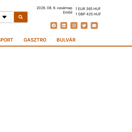
2026. 08. 9. vasárnap
1 EUR 365 HUF
Emőd
1 GBP 425 HUF
SPORT
GASZTRO
BULVÁR