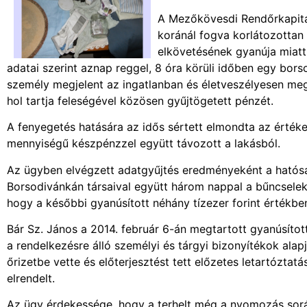
A Mezőkövesdi Rendőrkapitá
koránál fogva korlátozottan
elkövetésének gyanúja miatt 
adatai szerint aznap reggel, 8 óra körüli időben egy bors
személy megjelent az ingatlanban és életveszélyesen megf
hol tartja feleségével közösen gyűjtögetett pénzét.
A fenyegetés hatására az idős sértett elmondta az érték
mennyiségű készpénzzel együtt távozott a lakásból.
Az ügyben elvégzett adatgyűjtés eredményeként a hatóság
Borsodivánkán társaival együtt három nappal a bűncselek
hogy a későbbi gyanúsított néhány tízezer forint értékben
Bár Sz. János a 2014. február 6-án megtartott gyanúsítot
a rendelkezésre álló személyi és tárgyi bizonyítékok al
őrizetbe vette és előterjesztést tett előzetes letartóztat
elrendelt.
Az ügy érdekessége, hogy a terhelt még a nyomozás során