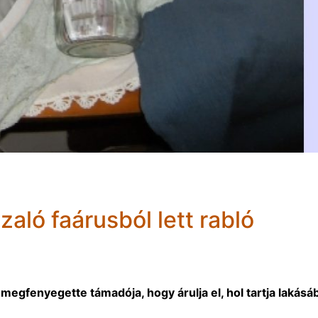
zaló faárusból lett rabló
 megfenyegette támadója, hogy árulja el, hol tartja lakásá