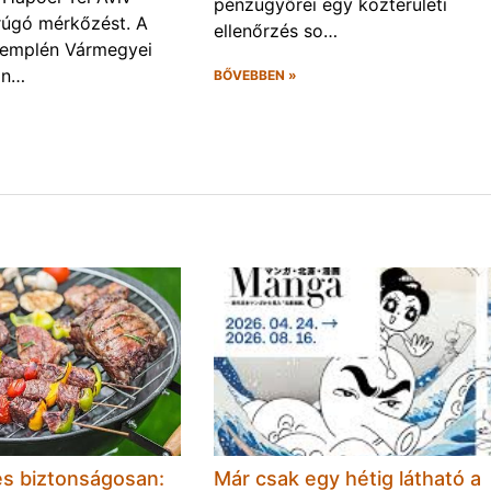
pénzügyőrei egy közterületi
rúgó mérkőzést. A
ellenőrzés so…
Zemplén Vármegyei
án…
BŐVEBBEN »
és biztonságosan:
Már csak egy hétig látható a