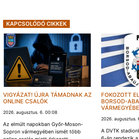
KAPCSOLÓDÓ CIKKEK
VIGYÁZAT! ÚJRA TÁMADNAK AZ
FOKOZOTT E
ONLINE CSALÓK
BORSOD-ABA
VÁRMEGYÉB
2026. augusztus. 6. 00:08
2026. augusztus. 
Az elmúlt napokban Győr-Moson-
A DVTK stadion
Sopron vármegyében ismét több
6-án rendezik a