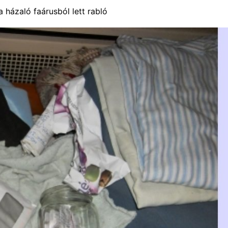
a házaló faárusból lett rabló