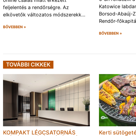
online csalás miatt érkezett
Katowice labda
feljelentés a rendőrségre. Az
Borsod-Abaúj-
elkövetők változatos módszerekk…
Rendőr-főkapit
BŐVEBBEN »
BŐVEBBEN »
TOVÁBBI CIKKEK
KOMPAKT LÉGCSATORNÁS
Kerti sütöget