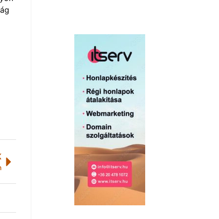
ság
K
n