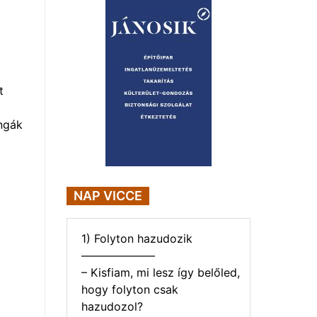
t
ngák
NAP VICCE
1) Folyton hazudozik
——————–
– Kisfiam, mi lesz így belőled,
hogy folyton csak
hazudozol?