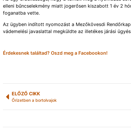
elleni bűncselekmény miatt jogerősen kiszabott 1 év 2 h
foganatba vette.
Az ügyben indított nyomozást a Mezőkövesdi Rendőrkapit
vádemelési javaslattal megküldte az illetékes járási ügyé
Érdekesnek találtad? Oszd meg a Facebookon!
ELŐZŐ CIKK
Őrizetben a bortolvajok