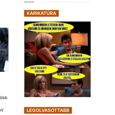
Hirdetés
KARIKATÚRA
több
AV
LEGOLVASOTTABB