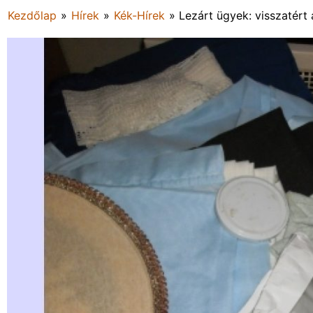
Kezdőlap
»
Hírek
»
Kék-Hírek
»
Lezárt ügyek: visszatért 