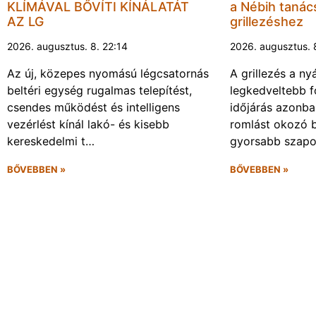
KLÍMÁVAL BŐVÍTI KÍNÁLATÁT
a Nébih tanács
AZ LG
grillezéshez
2026. augusztus. 8. 22:14
2026. augusztus. 
Az új, közepes nyomású légcsatornás
A grillezés a ny
beltéri egység rugalmas telepítést,
legkedveltebb f
csendes működést és intelligens
időjárás azonba
vezérlést kínál lakó- és kisebb
romlást okozó 
kereskedelmi t…
gyorsabb szapo
BŐVEBBEN »
BŐVEBBEN »