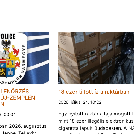
LLENŐRZÉS
18 ezer tiltott íz a raktárban
ÚJ-ZEMPLÉN
2026. július. 24. 10:22
EN
Egy nyitott raktár ajtaja mögött 
6. 00:04
mint 18 ezer illegális elektronikus
ban 2026. augusztus
cigaretta lapult Budapesten. A N
 Hapoel Tel Aviv –