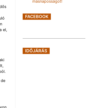
másnaposságot!
idős
FACEBOOK
uló
en
 el,
IDŐJÁRÁS
aki
t,
ból.
 de
gyon