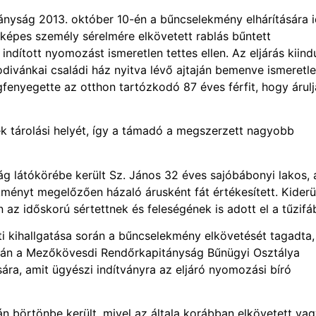
nyság 2013. október 10-én a bűncselekmény elhárítására 
 képes személy sérelmére elkövetett rablás bűntett
indított nyomozást ismeretlen tettes ellen. Az eljárás kiind
odivánkai családi ház nyitva lévő ajtaján bemenve ismeretl
enyegette az otthon tartózkodó 87 éves férfit, hogy árulja
ek tárolási helyét, így a támadó a megszerzett nagyobb
 látókörébe került Sz. János 32 éves sajóbábonyi lakos, 
ményt megelőzően házaló árusként fát értékesített. Kiderül
 az időskorú sértettnek és feleségének is adott el a tűzifá
ti kihallgatása során a bűncselekmény elkövetését tagadta,
apján a Mezőkövesdi Rendőrkapitányság Bűnügyi Osztálya
ására, amit ügyészi indítványra az eljáró nyomozási bíró
 börtönbe került, mivel az általa korábban elkövetett va