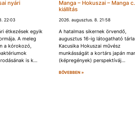
ai nyári
Manga – Hokuszai – Manga c.
kiállítás
8. 22:03
2026. augusztus. 8. 21:58
ári étkezések egyik
A hatalmas sikernek örvendő,
ormája. A meleg
augusztus 16-ig látogatható tárla
n a kórokozó,
Kacusika Hokuszai művész
baktériumok
munkásságát a kortárs japán ma
rodásának is k…
(képregények) perspektíváj…
BŐVEBBEN »