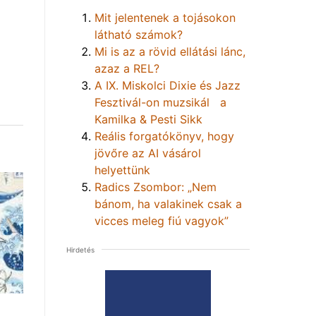
Mit jelentenek a tojásokon
látható számok?
Mi is az a rövid ellátási lánc,
azaz a REL?
A IX. Miskolci Dixie és Jazz
Fesztivál-on muzsikál a
Kamilka & Pesti Sikk
Reális forgatókönyv, hogy
jövőre az AI vásárol
helyettünk
Radics Zsombor: „Nem
bánom, ha valakinek csak a
vicces meleg fiú vagyok”
Hirdetés