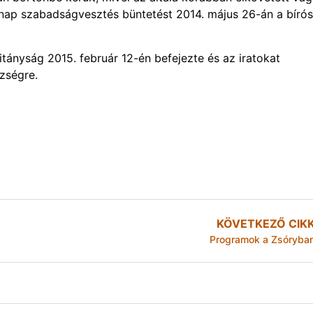
ónap szabadságvesztés büntetést 2014. május 26-án a bíró
ányság 2015. február 12-én befejezte és az iratokat
szségre.
KÖVETKEZŐ CIK
Programok a Zsóryba