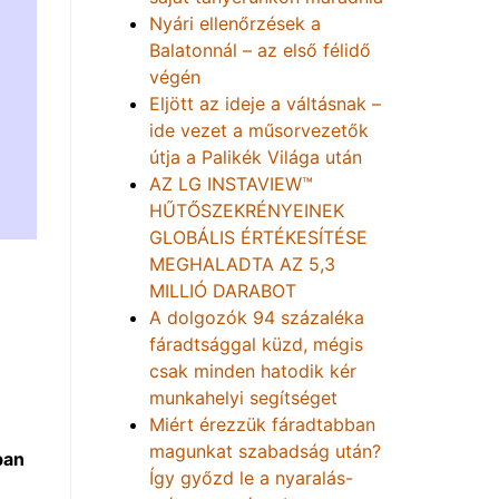
Nyári ellenőrzések a
Balatonnál – az első félidő
végén
Eljött az ideje a váltásnak –
ide vezet a műsorvezetők
útja a Palikék Világa után
AZ LG INSTAVIEW™
HŰTŐSZEKRÉNYEINEK
GLOBÁLIS ÉRTÉKESÍTÉSE
MEGHALADTA AZ 5,3
MILLIÓ DARABOT
A dolgozók 94 százaléka
fáradtsággal küzd, mégis
csak minden hatodik kér
munkahelyi segítséget
Miért érezzük fáradtabban
magunkat szabadság után?
ban
Így győzd le a nyaralás-