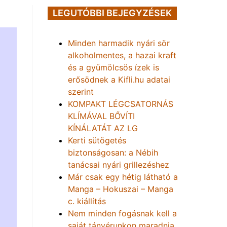
LEGUTÓBBI BEJEGYZÉSEK
Minden harmadik nyári sör
alkoholmentes, a hazai kraft
és a gyümölcsös ízek is
erősödnek a Kifli.hu adatai
szerint
KOMPAKT LÉGCSATORNÁS
KLÍMÁVAL BŐVÍTI
KÍNÁLATÁT AZ LG
Kerti sütögetés
biztonságosan: a Nébih
tanácsai nyári grillezéshez
Már csak egy hétig látható a
Manga – Hokuszai – Manga
c. kiállítás
Nem minden fogásnak kell a
saját tányérunkon maradnia