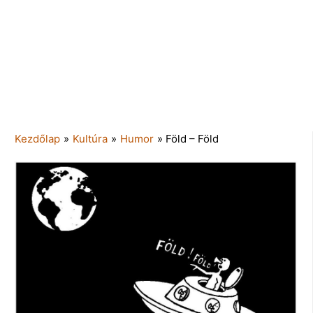
Kezdőlap
»
Kultúra
»
Humor
»
Föld – Föld