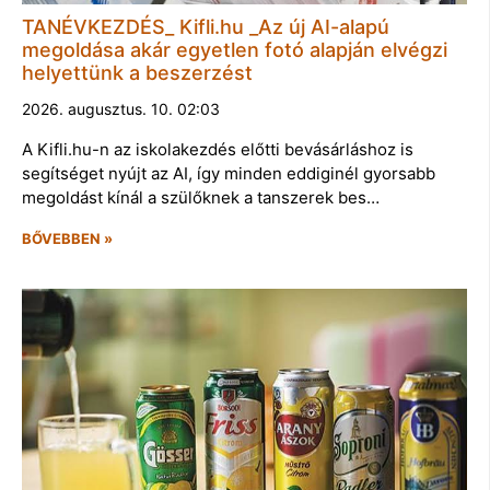
TANÉVKEZDÉS_ Kifli.hu _Az új AI-alapú
megoldása akár egyetlen fotó alapján elvégzi
helyettünk a beszerzést
2026. augusztus. 10. 02:03
A Kifli.hu-n az iskolakezdés előtti bevásárláshoz is
segítséget nyújt az AI, így minden eddiginél gyorsabb
megoldást kínál a szülőknek a tanszerek bes…
BŐVEBBEN »