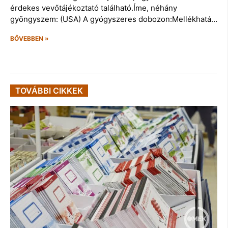
érdekes vevőtájékoztató található.Íme, néhány
gyöngyszem: (USA) A gyógyszeres dobozon:Mellékhatá…
BŐVEBBEN »
TOVÁBBI CIKKEK