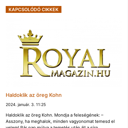
KAPCSOLÓDÓ CIKKEK
Haldoklik az öreg Kohn
2024. január. 3. 11:25
Haldoklik az öreg Kohn. Mondja a feleségének: –
Asszony, ha meghalok, minden vagyonomat temesd el
velem! Pár nap múlva a temetés után áll a sírn…