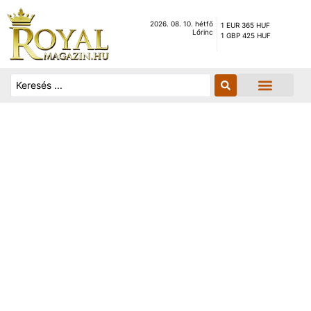
2026. 08. 10. hétfő
1 EUR 365 HUF
Lőrinc
1 GBP 425 HUF