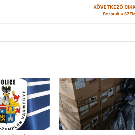
KÖVETKEZŐ CIK
Bezárult a SZE