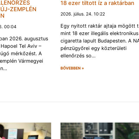
LLENŐRZÉS
18 ezer tiltott íz a raktárban
ÚJ-ZEMPLÉN
2026. július. 24. 10:22
EN
Egy nyitott raktár ajtaja mögött 
6. 00:04
mint 18 ezer illegális elektronikus
ban 2026. augusztus
cigaretta lapult Budapesten. A N
 Hapoel Tel Aviv –
pénzügyőrei egy közterületi
rúgó mérkőzést. A
ellenőrzés so…
Zemplén Vármegyei
án…
BŐVEBBEN »