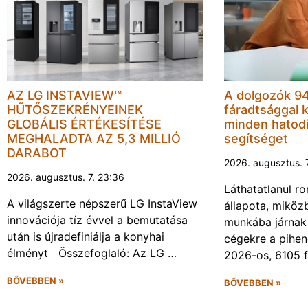
AZ LG INSTAVIEW™
A dolgozók 94
HŰTŐSZEKRÉNYEINEK
fáradtsággal 
GLOBÁLIS ÉRTÉKESÍTÉSE
minden hatodi
MEGHALADTA AZ 5,3 MILLIÓ
segítséget
DARABOT
2026. augusztus. 
2026. augusztus. 7. 23:36
Láthatatlanul r
A világszerte népszerű LG InstaView
állapota, miköz
innovációja tíz évvel a bemutatása
munkába járnak 
után is újradefiniálja a konyhai
cégekre a pihen
élményt Összefoglaló: Az LG …
2026-os, 6105 
BŐVEBBEN »
BŐVEBBEN »