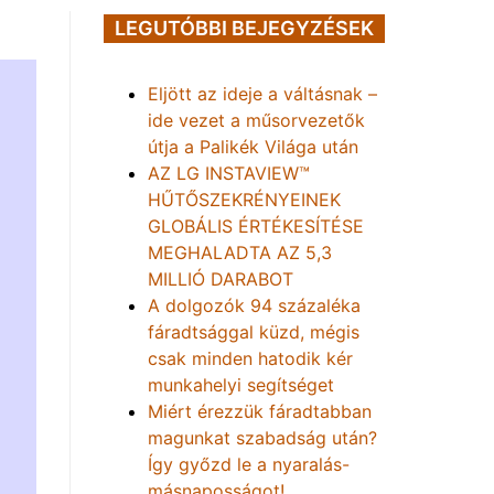
LEGUTÓBBI BEJEGYZÉSEK
Eljött az ideje a váltásnak –
ide vezet a műsorvezetők
útja a Palikék Világa után
AZ LG INSTAVIEW™
HŰTŐSZEKRÉNYEINEK
GLOBÁLIS ÉRTÉKESÍTÉSE
MEGHALADTA AZ 5,3
MILLIÓ DARABOT
A dolgozók 94 százaléka
fáradtsággal küzd, mégis
csak minden hatodik kér
munkahelyi segítséget
Miért érezzük fáradtabban
magunkat szabadság után?
Így győzd le a nyaralás-
másnaposságot!