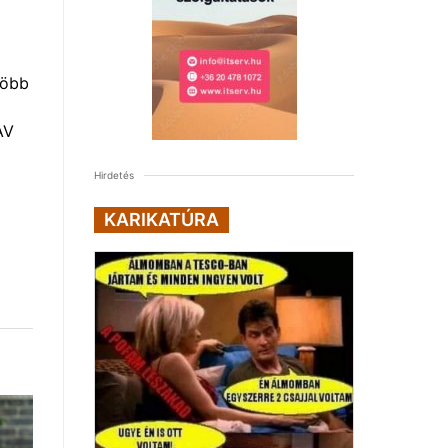
több
AV
Hirdetés
KARIKATÚRA