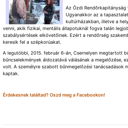
Az Ózdi Rendőrkapitányság 
Ugyanakkor az a tapasztala
kultúrházakban, illetve a h
venni, akik fizikai, mentális állapotuknál fogva talán le
szabálysértések elkövetőinek. Ezért a rendőrség szakemb
keresik fel a szépkorúakat.
A legutóbbi, 2015. február 6-án, Csernelyen megtartott bű
bűncselekmények áldozatává válásának a megelőzése, ezz
volt. A személyre szabott bűnmegelőzési tanácsadások me
kaptak.
Érdekesnek találtad? Oszd meg a Facebookon!