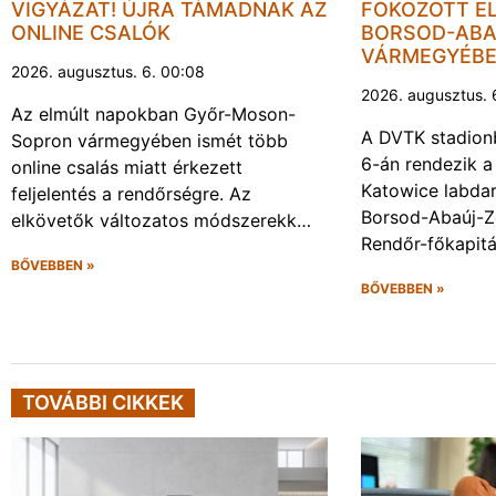
VIGYÁZAT! ÚJRA TÁMADNAK AZ
FOKOZOTT E
ONLINE CSALÓK
BORSOD-ABA
VÁRMEGYÉB
2026. augusztus. 6. 00:08
2026. augusztus. 
Az elmúlt napokban Győr-Moson-
A DVTK stadion
Sopron vármegyében ismét több
6-án rendezik a
online csalás miatt érkezett
Katowice labda
feljelentés a rendőrségre. Az
Borsod-Abaúj-
elkövetők változatos módszerekk…
Rendőr-főkapit
BŐVEBBEN »
BŐVEBBEN »
TOVÁBBI CIKKEK