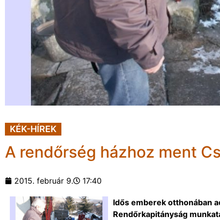
KÉK-HÍREK
A rendőrség házhoz ment Cs
2015. február 9.
17:40
Idős emberek otthonában a
Rendőrkapitányság munkatár