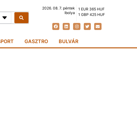
2026. 08. 7. péntek
1 EUR 365 HUF
Ibolya
1 GBP 425 HUF
SPORT
GASZTRO
BULVÁR