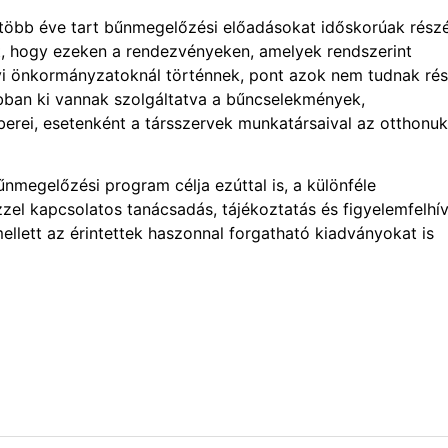
több éve tart bűnmegelőzési előadásokat időskorúak részé
t, hogy ezeken a rendezvényeken, amelyek rendszerint
elyi önkormányzatoknál történnek, pont azok nem tudnak rés
gjobban ki vannak szolgáltatva a bűncselekmények,
erei, esetenként a társszervek munkatársaival az otthonu
nmegelőzési program célja ezúttal is, a különféle
el kapcsolatos tanácsadás, tájékoztatás és figyelemfelhí
llett az érintettek haszonnal forgatható kiadványokat is