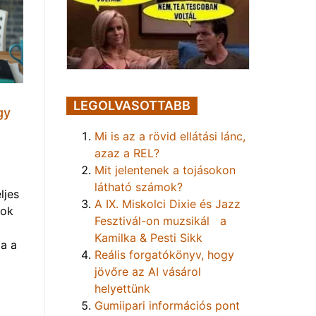
LEGOLVASOTTABB
gy
Mi is az a rövid ellátási lánc,
azaz a REL?
Mit jelentenek a tojásokon
látható számok?
ljes
A IX. Miskolci Dixie és Jazz
mok
Fesztivál-on muzsikál a
Kamilka & Pesti Sikk
a a
Reális forgatókönyv, hogy
jövőre az AI vásárol
helyettünk
Gumiipari információs pont