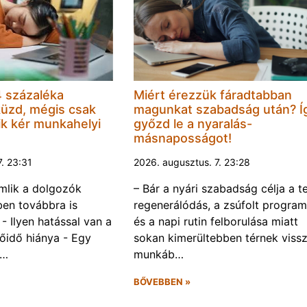
 százaléka
Miért érezzük fáradtabban
küzd, mégis csak
magunkat szabadság után? Í
k kér munkahelyi
győzd le a nyaralás-
másnaposságot!
7. 23:31
2026. augusztus. 7. 23:28
omlik a dolgozók
– Bár a nyári szabadság célja a te
ben továbbra is
regenerálódás, a zsúfolt progra
- Ilyen hatással van a
és a napi rutin felborulása miatt
őidő hiánya - Egy
sokan kimerültebben térnek vissz
f…
munkáb…
BŐVEBBEN »