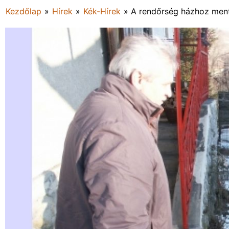
Kezdőlap
»
Hírek
»
Kék-Hírek
»
A rendőrség házhoz men