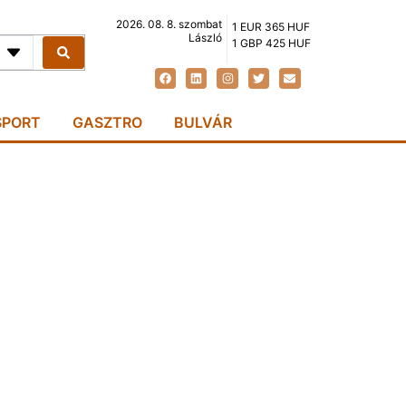
2026. 08. 8. szombat
1 EUR 365 HUF
László
1 GBP 425 HUF
SPORT
GASZTRO
BULVÁR