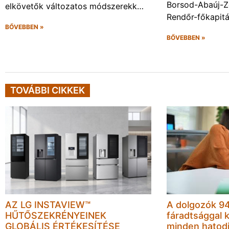
Borsod-Abaúj-
elkövetők változatos módszerekk…
Rendőr-főkapit
BŐVEBBEN »
BŐVEBBEN »
TOVÁBBI CIKKEK
AZ LG INSTAVIEW™
A dolgozók 94
HŰTŐSZEKRÉNYEINEK
fáradtsággal 
GLOBÁLIS ÉRTÉKESÍTÉSE
minden hatodi