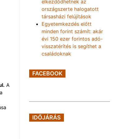
elkezdődhetnek az
országszerte halogatott
társasházi felújítások
Egyetemkezdés előtt
minden forint számít: akár
évi 150 ezer forintos adó-
visszatérítés is segíthet a
családoknak
FACEBOOK
l.
A
la
usa
IDŐJÁRÁS
l