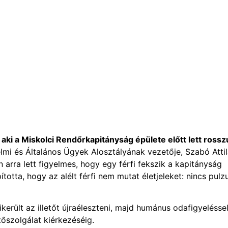
ki a Miskolci Rendőrkapitányság épülete előtt lett rosszu
mi és Általános Ügyek Alosztályának vezetője, Szabó Atti
n arra lett figyelmes, hogy egy férfi fekszik a kapitányság
otta, hogy az alélt férfi nem mutat életjeleket: nincs pulz
erült az illetőt újraéleszteni, majd humánus odafigyelésse
tőszolgálat kiérkezéséig.