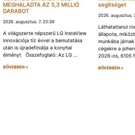
MEGHALADTA AZ 5,3 MILLIÓ
segítséget
DARABOT
2026. augusztus. 
2026. augusztus. 7. 23:36
Láthatatlanul r
A világszerte népszerű LG InstaView
állapota, miköz
innovációja tíz évvel a bemutatása
munkába járnak 
után is újradefiniálja a konyhai
cégekre a pihen
élményt Összefoglaló: Az LG …
2026-os, 6105 
BŐVEBBEN »
BŐVEBBEN »