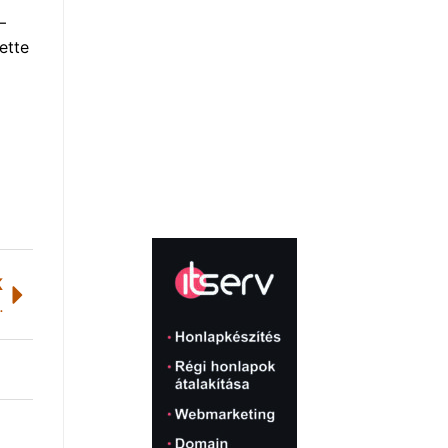
–
ette
K
ütt demonstrációja