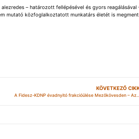
 alezredes – határozott fellépésével és gyors reagálásával 
t nem mutató közfoglalkoztatott munkatárs életét is megment
KÖVETKEZŐ CIK
A Fidesz-KDNP évadnyitó frakcióülése Mezőkövesden – Az Egy