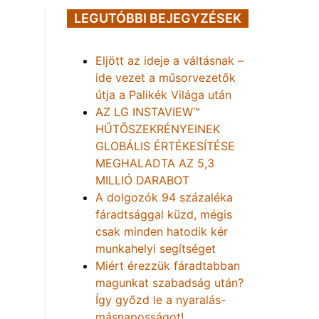
LEGUTÓBBI BEJEGYZÉSEK
Eljött az ideje a váltásnak –
ide vezet a műsorvezetők
útja a Palikék Világa után
AZ LG INSTAVIEW™
HŰTŐSZEKRÉNYEINEK
GLOBÁLIS ÉRTÉKESÍTÉSE
MEGHALADTA AZ 5,3
MILLIÓ DARABOT
A dolgozók 94 százaléka
fáradtsággal küzd, mégis
csak minden hatodik kér
munkahelyi segítséget
Miért érezzük fáradtabban
magunkat szabadság után?
Így győzd le a nyaralás-
másnaposságot!