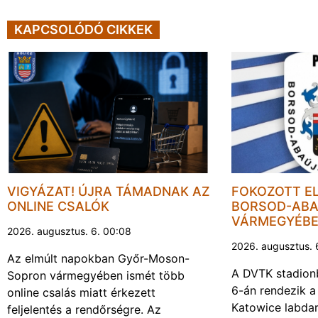
KAPCSOLÓDÓ CIKKEK
VIGYÁZAT! ÚJRA TÁMADNAK AZ
FOKOZOTT E
ONLINE CSALÓK
BORSOD-ABA
VÁRMEGYÉB
2026. augusztus. 6. 00:08
2026. augusztus. 
Az elmúlt napokban Győr-Moson-
A DVTK stadion
Sopron vármegyében ismét több
6-án rendezik a
online csalás miatt érkezett
Katowice labda
feljelentés a rendőrségre. Az