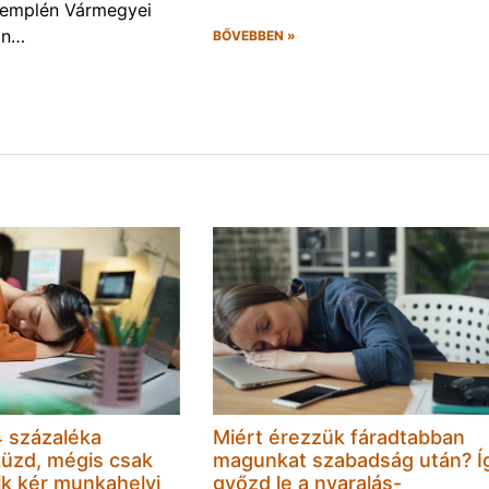
Zemplén Vármegyei
án…
BŐVEBBEN »
 százaléka
Miért érezzük fáradtabban
küzd, mégis csak
magunkat szabadság után? Í
k kér munkahelyi
győzd le a nyaralás-