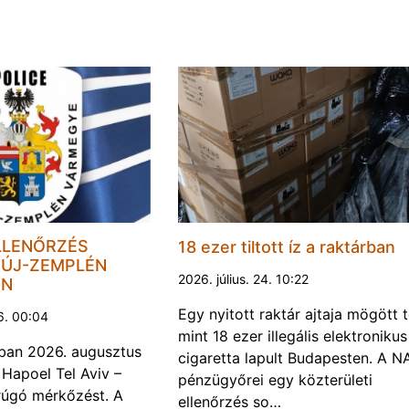
LLENŐRZÉS
18 ezer tiltott íz a raktárban
ÚJ-ZEMPLÉN
2026. július. 24. 10:22
EN
Egy nyitott raktár ajtaja mögött 
6. 00:04
mint 18 ezer illegális elektronikus
ban 2026. augusztus
cigaretta lapult Budapesten. A N
 Hapoel Tel Aviv –
pénzügyőrei egy közterületi
rúgó mérkőzést. A
ellenőrzés so…