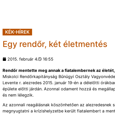
KÉK-HÍREK
Egy rendőr, két életmentés
2015. február 4.
16:55
Rendőr mentette meg annak a fiatalembernek az életét, a
Miskolci Rendőrkapitányság Bűnügyi Osztály Vagyonvédel
Levente r. alezredes 2015. január 19-én a délelőtti órákba
épülete előtti járdán. Azonnal odament hozzá és megállapít
és nem lélegzik.
Az azonnali reagálásnak köszönhetően az alezredesnek sik
megnyugtatni a krízishelyzetbe került fiatalembert a men