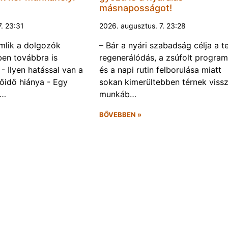
másnaposságot!
7. 23:31
2026. augusztus. 7. 23:28
omlik a dolgozók
– Bár a nyári szabadság célja a te
ben továbbra is
regenerálódás, a zsúfolt progra
- Ilyen hatással van a
és a napi rutin felborulása miatt
őidő hiánya - Egy
sokan kimerültebben térnek vissz
f…
munkáb…
BŐVEBBEN »