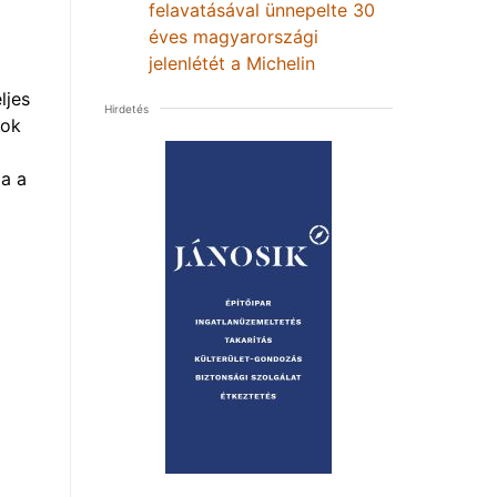
felavatásával ünnepelte 30
éves magyarországi
jelenlétét a Michelin
ljes
Hirdetés
mok
a a