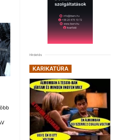
Hirdetés
KARIKATÚRA
több
AV